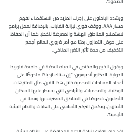
الصمود”.
ويشدد الباحثون على إجراء المزيد من الاستقصاء لفهم
مسار AAA, ووقف فوري لإزالة الغابات، بالإضافة لعمل برامج
لاستصلاح المناطق الهشة والمعرضة للخطر. كما أن الحفاظ
على حوض الأمازون رطبًا هو أمر ضروري للعالم أجمع
للتخفيف من حدة تأثير التغير المناخي.
ويقول الخبير والمختص في المياه العذبة في جامعة فلوريدا
الدولية، الدكتور أنديرسون: “إن هناك ازديادًا ملحوظًا على
أعداد المساحات المحمية خلال هذا القرن، مثل المتنزهات
الوطنية، والمحميات، والأراضي التي يسيطر عليها السكان
الأصليون، خصوصًا في المناطق المعترف بها رسميًا في
الأمازون. ويكمن التركيز الأساسي على الغابات والنظم البيئية
الأرضية”.
لقد حان الوقت لزيادة الدعم للمحافظة على النظم البيئية