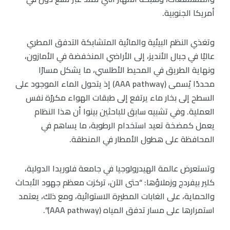
أمريكا الجنوبية.
وتغذي النظم البيئية والمائية المتشابكة التدفق المطري
عاليًا في جبال الأنديز، إلى الأراضي المنخفضة في الأمازون،
ونهاية الطريق في المحيط الأطلسي، ما يشكل مسارًا
محددًا يُسمى (AAA pathway) إذ يتحول الماء الموجود على
السطح إلى بخار ماء يرتفع إلى طبقات الهواء مكررًة نفس
العملية. وفي تشبيه سابق للباحثين بينوا أن هذا النظام
يعمل كمضخة تعيد استخدام الرطوبة، ما يساهم في
المحافظة على هطول الأمطار في المنطقة.
وتستعرض عالمة الهيدرولوجيا في جامعة فلوريدا الدولية،
كلير بيفردج وزملاؤها: “حتى الآن، تركزت معظم جهود الأبحاث
والحماية، على الغابات المطيرة الاستوائية، ومع ذلك، يعتمد
استمرارها على مسار تدفق المياه (AAA pathway)”.