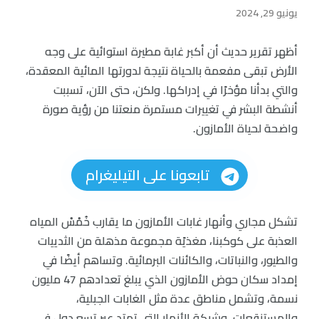
يونيو 29, 2024
أظهر تقرير حديث أن أكبر غابة مطيرة استوائية على وجه
الأرض تبقى مفعمة بالحياة نتيجة لدورتها المائية المعقدة،
والتي بدأنا مؤخرًا في إدراكها. ولكن، حتى الآن، تسببت
أنشطة البشر في تغييرات مستمرة منعتنا من رؤية صورة
واضحة لحياة الأمازون.
تابعونا على التيليغرام
تشكل مجاري وأنهار غابات الأمازون ما يقارب خُمْسْ المياه
العذبة على كوكبنا، مغذيًة مجموعة مذهلة من الثدييات
والطيور، والنباتات، والكائنات البرمائية. وتساهم أيضًا في
إمداد سكان حوض الأمازون الذي يبلغ تعدادهم 47 مليون
نسمة، وتشمل مناطق عدة مثل الغابات الجبلية،
والمستنقعات، وشبكة الأنهار التي تمتد عبر تسع دول في