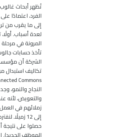
تُظهر أبحاث غالوب
إلى ما يقرب من تري
لعدة أسباب. أولًا
المرونة في مرحلة م
تأخذ حسابات جالوب 
النجاح والنمو، وجدن
والتعويض، لأنه عند
زملائهم في العمل.
إلى 12 زميلًا