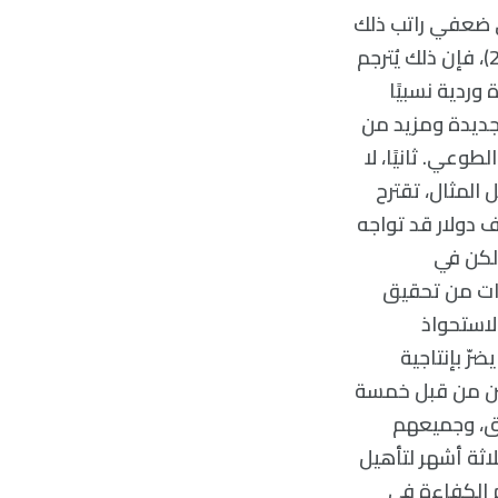
لى ضعفي راتب ذلك
الفرد، اعتمادًا على أقدميته وتطوّر مهاراته. وبمعدلات دوران ما قبل الوباء (2017)، فإن ذلك يُترجم
وردية نسبيًا
 جديدة ومزيد من
وعي. ثانيًا، لا
 المثال، تقترح
ؤسسة افتراضية مكونة من 100 فرد تدفع متوسط ​​راتب قدره 50 ألف دولار قد تواجه
 دولار سنويًا. ولكن في
ؤسسات من تحقيق
الاستحواذ
رّ بإنتاجية
فين من قبل خمسة
فريق، وجميعهم
بديل وثلاثة أشهر لتأهيل
ار أخرى بسبب عدم الكفاءة في