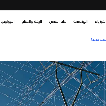
لفيزياء
الهندسىة
علم النفس
البيئة والمناخ
البيولوجيا
نصب جديد؟