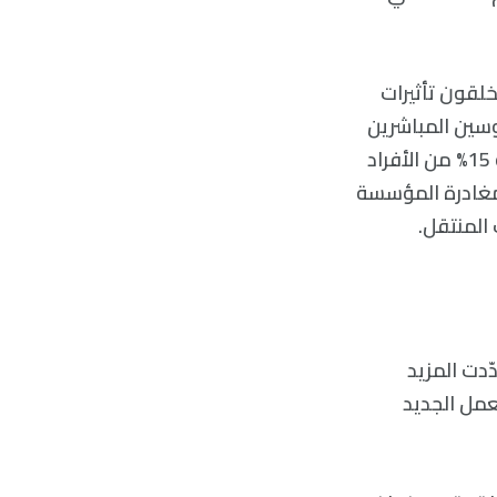
خلقون تأثيرات
ؤوسين المباشرين
للقائد الذي يمر بمرحلة انتقالية وصراع، يكون أداؤهم، في المتوسط، أسوأ بنسبة 15% من الأفراد
ريرهم إلى مدير عالي الأداء، كما أنهم أكثر عرضةً بنسبة 20% لمغادرة المؤسسة
 المنتقل.
ّدت المزيد
عمل الجديد