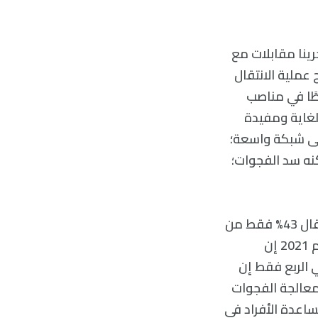
ثر من 100 شركة متنوعة، وأجرينا مقابلات مع
لنجاح عملية الانتقال
راطًا في مناصب
لغاية ومفيدة
إلى شبكة واسعة؛
نه سد الفجوات؛
في معظم الحالات، يجب على المديرين الأفراد القيام بهذه الأشياء بمفردهم. إذ قال 43% فقط من
الأفراد الذين شملهم الاستطلاع الذي أجراه معهد إنتاجية الشركات (i4 cp) في عام 2021 إن
 الربع فقط إن
معالجة الفجوات
ساعدة الأفراد في