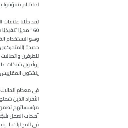
لماذا لم يتفوّقوا
وهو الاستخدام الفعّ
جديدة (المتحركون 
للطرفين واتصالات 
يولّدون شبكات علا
ينشئون المقاييس؛ 
مؤسساتهم تضمن حص
أصحاب العمل شجّع
في المهارات. لا ي