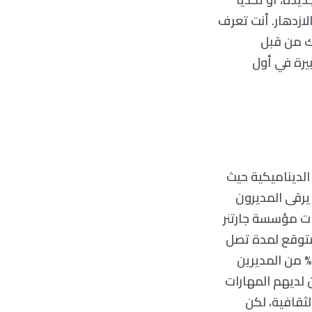
لازدهار. أنت تعرف
ك من قبل
يرة في أول
الديناميكية حيث
ا يرقى المديرون
ت مؤسسة جارتنر
ن المتوقع لمدة تصل
إلى 18 شهرًا بعد تلك الانتقالات، كما تُشير تقارير ماكينزي إلى أن من 27% إلى 46% من المديرين
 لديهم المهارات
لثقافية، لكن