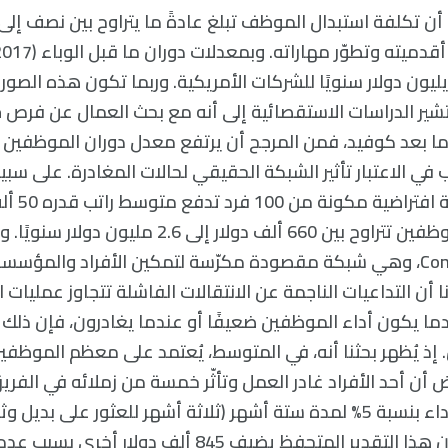
 أن تكلفة استبدال الموظف تبلغ عادةً ما يتراوح بين نصف إ
ليون دولار سنويًا للشركات الأمريكية. وربما تكون هذه الصورة 
، تشير الدراسات الاستقصائية إلى أنه مع بحث العمال عن فرص
ا بعد كوفيد، فمن المرجح أن يرتفع معدل دوران الموظفين الط
في الاعتبار تأثير الشبكة الحقيقي لحالات المغادرة. على سبيل
الشركة أن م
تكاليف استبدال موظفين تتراوح بين 660 ألف دولار إلى 2.6 مليون
Connected Commons، وهي شبكة مقصودة مكرّسة لتمكين الأفراد والم
ا أن التداعيات الناجمة عن الانتقالات الفاشلة تتجاوز عمليات 
ما يكون أداء الموظفين ضعيفًا أو عندما يغادرون، فإن ذلك يض
 إذ يُظهر بحثنا أنه، في المتوسط، يُعتمد على معظم الموظ
. لنفترض أن أحد الأفراد غادر العمل وتأثّر خمسة من زملائه في ال
حصلوا على نتيجة أداء بنسبة 5% لمدة ستة أشهر (ثلاثة أشهر للعثور على 
الموظف الجديد). إن هذا التقدير المتحفظ يضيف 845 ألف دول