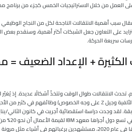
لى العمل من خلال الاستراتيجيات الخمس كجزء من برنامج مصمّ
ال سبب أهمية الانتقالات الناجحة لكل من النجاح الوظيف
زايد على التعاون جعل الشبكات أكثر أهمية، وسنقدم بعض ال
سات سريعة الحركة.
ت الكثيرة + الإعداد الضعيف = 
حدث الانتقالات طوال الوقت وتتخذّ أشكالًا عديدة. إذ يُغيّر 
والموظفون (جيل الألفية وجيل Z على وجه الخصوص) وظائفهم في كثير من 
14,000 مستهلك في تسع 
أصحاب العمل طوعًا في عام 2020، مستشهدين برغباتهم في أشياء مثل