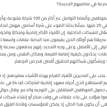
 بسرعة في مناصبهم الجديدة؟
لقد حلّلنا علاقات الموظفين وأنماط التواصل عبر أك
160 مديرًا تنفيذيًا في 20 منها. يسلّط بحثنا الضوء على شرط أساسي مهمل 
ال للشبكات الداخلية. إن الأفراد الأكثر إنتاجيةً وابتكارًا وانخ
سريعًا) هم أولئك الذين يقيمون منذ البداية علاقات واسعة ل
ترقى إلى الأفضل. وعلى وجه التحديد، إنهم يندفعون بسرعة 
قات؛ يحدّدون كيفية إضافة القيمة، ومكان النقص، ومن يمك
ويشكّلون شبكاتهم لتحقيق أقصى قدر من الازدهار.
ول الموظفين المنتقلين على التوجيه والدعم. وقال حوالي
وا هؤلاء على بناء علاقات في وقت مبكر أو إنشاء شبكات ل
نبغي أن يكون هذا الحال، إذ يمكن للمؤسسات وقادة الفِرَق م