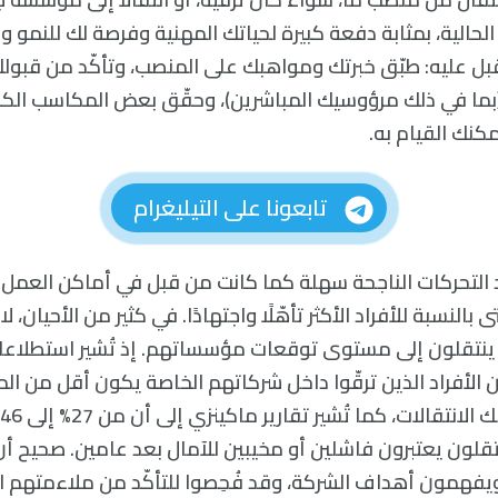
لحالية، بمثابة دفعة كبيرة لحياتك المهنية وفرصة لك للنمو وا
قبل عليه: طبّق خبرتك ومواهبك على المنصب، وتأكّد من قبول
ما في ذلك مرؤوسيك المباشرين)، وحقّق بعض المكاسب الكب
كنك القيام به.
تابعونا على التيليغرام
د التحركات الناجحة سهلة كما كانت من قبل في أماكن العمل 
بالنسبة للأفراد الأكثر تأهّلًا واجتهادًا. في كثير من الأحيان، ل
ينتقلون إلى مستوى توقعات مؤسساتهم. إذ تُشير استطلاعا
ن أداء 49% من الأفراد الذين ترقّوا داخل شركاتهم الخاصة يكون أقل م
نتقلون يعتبرون فاشلين أو مخيبين للآمال بعد عامين. صحيح أن
 ويفهمون أهداف الشركة، وقد فُحِصوا للتأكّد من ملاءمتهم ا