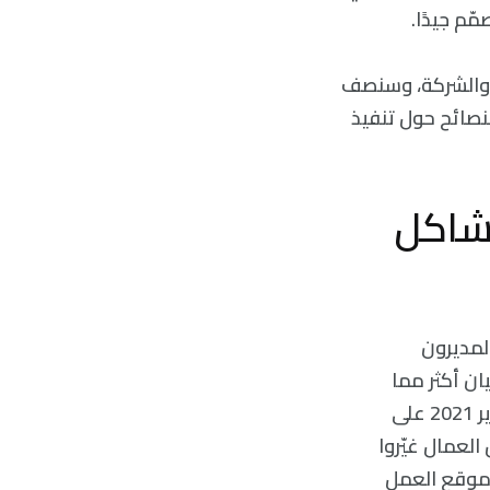
م جيدًا.
ي والشركة، وسنصف
نصائح حول تنفيذ
مشاكل
المديرون
الأحيان أكثر مما
فعلته الأجيال السابقة. لقد وجدت دراسة استقصائية أجريت في كانون الثاني/يناير 2021 على
دول أجراها معهد IBM لقيمة الأعمال أن نحو 20% من العمال غيّروا
 مرونة موقع العمل