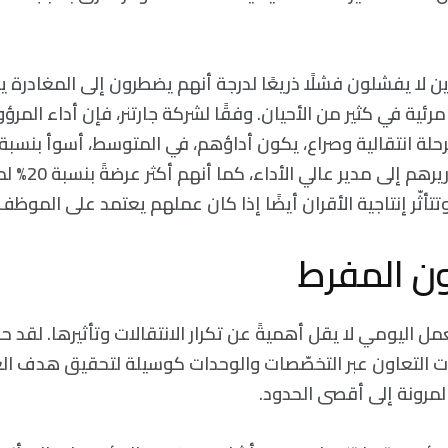
ن لا يفشلون فشلًا ذريعًا لدرجة أنهم يضطرون إلى المغادرة ي
رئية في كثير من الأحيان. وفقًا لشركة جارتنر، فإن أداء المر
الذين يقدمون تقا
تتأثّر إنتاجية الأقران أيضًا إذا كان عملهم يعتمد على الموظف
ون المفرط
ل اليومي لا يقل أهميةً عن تكرار الانتقالات وتأثيرها. لقد حد
ت التعاون عبر التخصّصات والوحدات كوسيلة لتحقيق هدف ال
المرونة إلى أقصى الحدود.