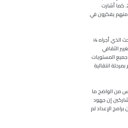
والعمل الأكثر فائدة، وأن أكثر من 25% كانوا يتطلّعون إلى الانتقال في عام 2021. كما أشارت
تها شركة مايكروسوفت لأكثر من 30 ألف فرد في 31 دولة إلى أن 40% منهم يفكرون في
أصبحت الانتقالات الداخلية شائعة بشكلٍ متزايد أيضًا. على سبيل المثال، يُظهر البحث الذي أجراه i4
غيير الثقافي
 جميع المستويات
بمرحلة انتقالية
ليس من الواضح ما
خر ل i4 cp، قال 44% فقط من المشاركين إن جهود
يين موظفين خارجيين قد حقّقت النتائج المرجوّة، وقال 88% أن برامج الإعداد لم