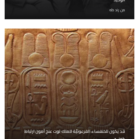
من
رند طه
قد يكون للخنفساء الفرعونيّة للملك توت عنخ آمون ارتباط
كونيّ