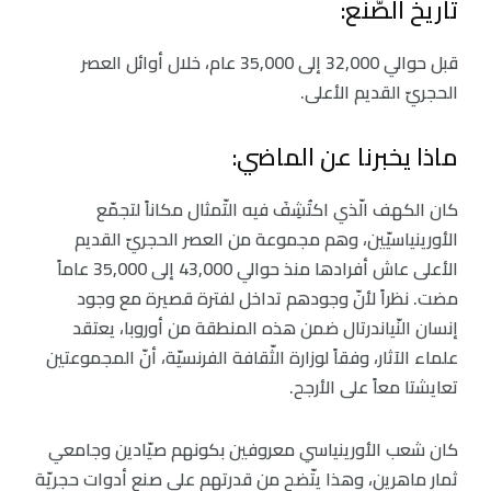
تاريخ الصّنع:
قبل حوالي 32,000 إلى 35,000 عام، خلال أوائل العصر
الحجريّ القديم الأعلى.
ماذا يخبرنا عن الماضي:
كان الكهف الّذي اكتُشِفَ فيه التّمثال مكاناً لتجمّع
الأورينياسيّين، وهم مجموعة من العصر الحجريّ القديم
الأعلى عاش أفرادها منذ حوالي 43,000 إلى 35,000 عاماً
مضت. نظراً لأنّ وجودهم تداخل لفترة قصيرة مع وجود
إنسان النّياندرتال ضمن هذه المنطقة من أوروبا، يعتقد
علماء الآثار، وفقاً لوزارة الثّقافة الفرنسيّة، أنّ المجموعتين
تعايشتا معاً على الأرجح.
كان شعب الأورينياسي معروفين بكونهم صيّادين وجامعي
ثمارٍ ماهرين، وهذا يتّضح من قدرتهم على صنع أدوات حجريّة