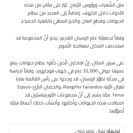
مثل الشّفرات ورؤوس الرّماح. عُثِرَ على مئاتٍ من هذه
الأدوات داخل الكهف، إضافةً إلى العديد من عظام
الحيوانات وقطع العاج، والخرز المطليّ بالمُغرة الحمراء.
وفقاً لجمعيّة علم الإنسان القديم، يبدو أنّ المجموعة قد
استخدمت المكان لمعالجة اللّحوم.
على سبيل المثال، إنّ الباحثين الّذين حلّلوا عظام حيوانات يبلغ
عمرها حوالي 32,000 عام في كهف فوجلهيرد، وفقاً لدراسة
في مجلّة تطوّر الإنسان، قد وجدوا على رأس القائمة بقايا
لغزال الرّنة-Rangifer tarandus، والحصان البرّيّ-Equus
ferus. ممّا يشير، إلى أنّ مجموعات الأورينياسيّين قد
اصطادت هذه الحيوانات وأكلتها، وأنشأت كذلك أعمالاً فنيّة
تُصوِّرُها.
ترجمة:
نِهال عامر حلبي