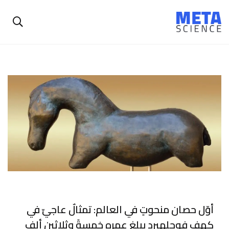
أوّل حصان منحوتٍ في العالم: تمثالٌ عاجيّ في
كهف فوجلهيرد يبلغ عمره خمسةً وثلاثين ألف