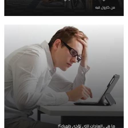
من
كارول قبه
ما هي العادات التي تؤذي ظهرك؟!