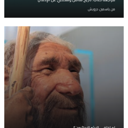
من
ياسمين درويش
لم اختفى البشر البدائيون؟