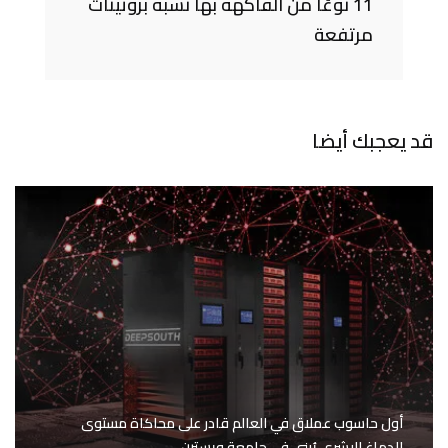
11 نوعًا من الفاكهة بها نسبة بروتينات
مرتفعة
قد يعجبك أيضا
أول حاسوب عملاق في العالم قادر على محاكاة مستوى
الدماغ البشري يُبنى في جامعة ويسترن…