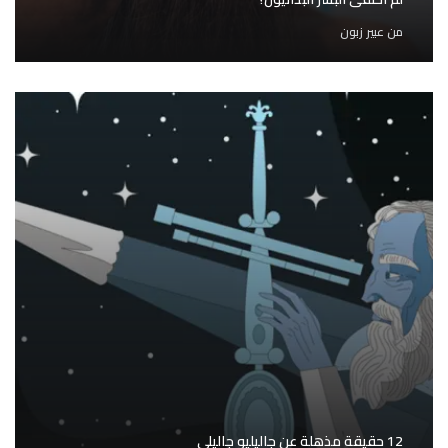
من
عبير زبون
12 حقيقة مذهلة عن جاليليو جاليلي