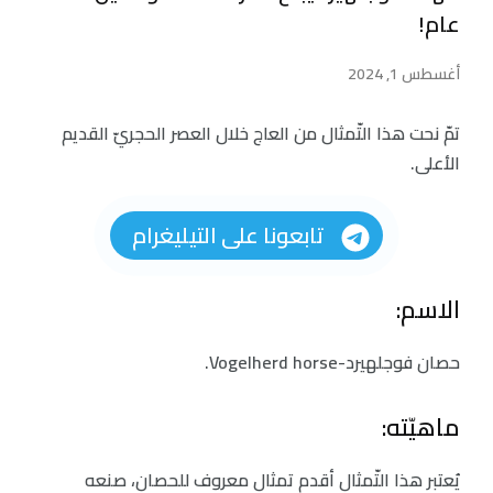
عام!
أغسطس 1, 2024
تمّ نحت هذا التّمثال من العاج خلال العصر الحجريّ القديم
الأعلى.
تابعونا على التيليغرام
الاسم:
حصان فوجلهيرد-Vogelherd horse.
ماهيّته:
يُعتبر هذا التّمثال أقدم تمثال معروف للحصان، صنعه