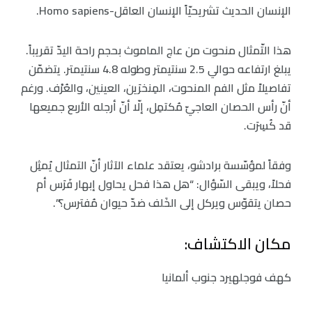
الإنسان الحديث تشريحيّاً الإنسان العاقل-Homo sapiens.
هذا التّمثال منحوت من عاج الماموث بحجم راحة اليدّ تقريباً.
يبلغ ارتفاعه حوالي 2.5 سنتيمتر وطوله 4.8 سنتيمتر. يتضمّن
تفاصيلاً مثل الفم المنحوت، المِنخرَين، العينين، والعُرْف. ورغم
أنّ رأس الحصان العاجيّ مُكتمِل، إلّا أنّ أرجله الأربع جميعها
قد كُسِرَت.
وفقاً لمؤسّسة برادشو، يعتقد علماء الآثار أنّ التمثال يُمثِل
فحلاً، ويبقى السّؤال: “هل هذا فحل يحاول إبهار فَرَس أم
حصان يتقوّس ويركل إلى الخَلف ضدّ حيوان مُفترس؟”.
مكان الاكتشاف:
كهف فوجلهيرد جنوب ألمانيا