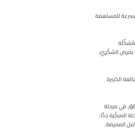
ر بسرعة للمساهمة
شكِّلًة
مرض السّكّريّ،
العة الكبيرة
طوّر. في مرحلة
المبكّرة جدًّا،
وامل الممرضة.