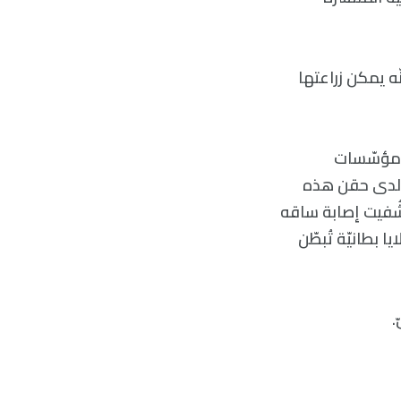
ّه يمكن زراعتها
ة مؤسّسات
. ولدى حقن هذه
 شُفيت إصابة ساقه
 بطانيّة تُبطّن
.