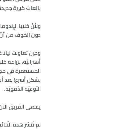
بالعات كبيرة جديدة
ولأنّ خلايا الإندوم
دون الخوف من أنّ ي
وحين تعاونت لياناغ
أستراليّة، بزراعة 
المستعمرة في مجرى 
بشكل أسرع! بعد أسبو
الأوعيّة الدّمويّة.
يسعى الفريق الآن ل
لم تُنشر هذه النّتائج