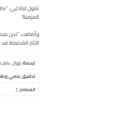
تقول لياناغي: “نظري
المزمنة”.
وأضافت: “نحن متحمّ
الآثار المُحتملة قد
ترجمة:
نِهال عامر 
تدقيق علمي ولغ
المصادر:
1