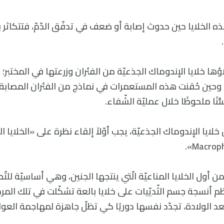
ذه الخلايا حين حدوث إصابة أو ضعف في تدفّق الدّمّ، فتتكاث
ها خلايا الإندوماك الجذعيّة من الفئران وزرعتها في المختبر؛ مُ
وحين حُقنت هذه المستعمرات في نماذج من الفئران المصابة ب
ًا ملحوظًا خلال عمليّة الشّفاء.
ايا الإندوماك الجذعيّة، يجب أوّلاً إلقاء نظرة على «الخلايا الب
 من أول الخلايا المناعيّة الّتي ينتجها الجنين، وهي أساسيّة للتّ
أنسجة جسم الثّديّيات على خلايا بالعة تشكّلت في تلك المرحلة 
 بعد الولادة، تجدّد نفسها دوريًا كي تظلّ جاهزة لمهاجمة الع