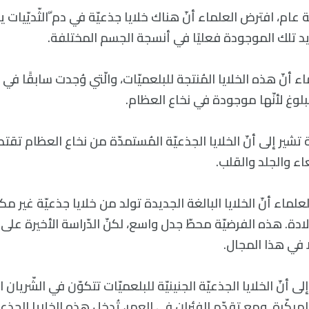
ام، افترض العلماء أنّ هناك خلايا جذعيّة في دم ّالثّديّيات يم
يد تلك الموجودة فعليًا في أنسجة الجسم المختلفة.
 أنّ هذه الخلايا المُنتجة للبلعميّات، والّتي وُجدت سابقًا في أج
بلوغ لأنّها موجودة في نخاع العظام.
ثة تشير إلى أنّ الخلايا الجذعيّة المُستمدّة من نخاع العظام 
اء والجلد والقلب.
علماء أنّ الخلايا البالغة الجديدة تولد من خلايا جذعيّة غير
دة. هذه الفرضيّة محطّ جدل واسع، لكنّ الدّراسة الأخيرة على 
ًا في هذا المجال.
إلى أنّ الخلايا الجذعيّة الجنينيّة للبلعميّات تتكوّن في الشّريان 
المبكّرة. ومع تقدّم الفئران في العمر، تُدخل هذه الخلايا الجذعي