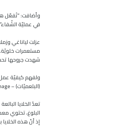
وأضافت: “تًفعّل ه
في عمليّة الشّفاء”.
عزلت لياناغي وزملاؤ
مستعمرات خلويّة. 
شهدت جروحها تحسُّن
ولفهم كيفيّة عمل خل
(البلعميّات) – Macrophage».
تعدّ الخلايا البالعة
البلوغ، تحتوي معظم 
إذ أنّ هذه الخلايا