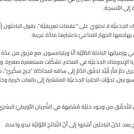
 إلى الأنسجة.
اك الجذعيّة لا تحتوي على “علامات تعريفيّة”، يقول الباحثون إن
هاجمها الجهاز المناعيّ باعتبارها مادّة غريبة.
ي وزميلتها الباحثة الطّبّيّة آنّا ويليامسون، مع فريق من عدّ
خلايا الإندوماك الجذعيّة في المختبر، تشكّلت مستعمرة صغيرة
دمّ فأر قُيِّدَ تدفّق الدّمّ إلى ساقه لمحاكاة “جرح سكّريّ”،
عين، تحوّلت الخلايا الجذعيّة المنتشرة إلى بالعات كبيرة وخلايا
لتّحقّق من وجود خليّة مُشابهة في الشّريان الأورطيّ البشريّ
 بعد، لكنّ الباحثين أشاروا إلى أنّ النّتائج الأوّليّة تبدو واعدة.