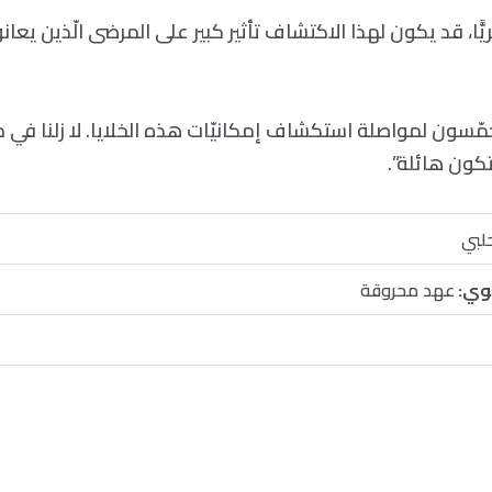
ًّا، قد يكون لهذا الاكتشاف تأثير كبير على المرضى الّذين يعا
سون لمواصلة استكشاف إمكانيّات هذه الخلايا. لا زلنا في مر
 تكون هائلة”.
حلبي
وي:
عهد محروقة