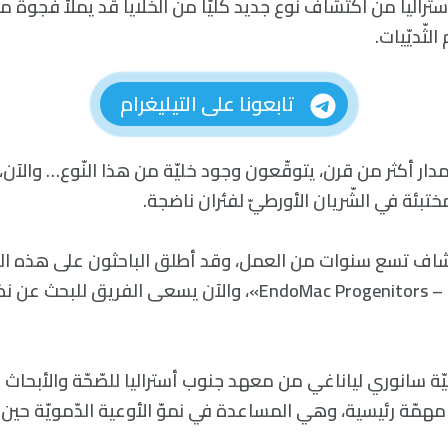
تراليا من اكتشاف نوع جديد كليًّا من الخلايا قد يملأ فجوة 
ثّديّيات.
تابعونا على التيليغرام
ار أكثر من قرن، يتوقّعون وجود خليّة من هذا النّوع… والآن، عُثِ
تبئة في الشّريان الأورطيّ لفئران ناضجة.
اف تسع سنوات من العمل، وقد أطلق الباحثون على هذه الخل
الإندوماك الجذعيّة – EndoMac Progenitors»، والآن يسعى الفر
ّيّة سانوري لياناغي من معهد جنوب أستراليا للصّحّة والأبحاث الط
 مهمّة رئيسية، وهي المساعدة في نموّ الأوعية الدّمويّة حين