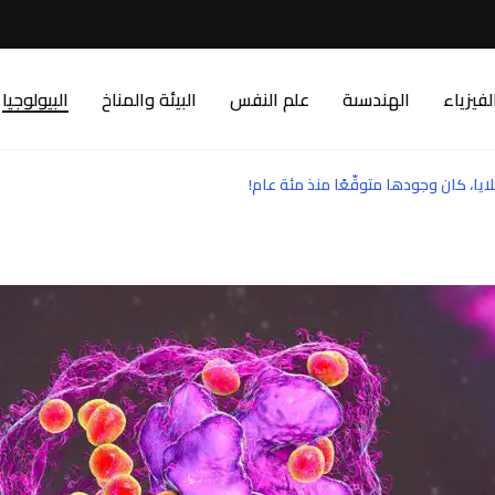
لفيزياء
الهندسىة
علم النفس
البيئة والمناخ
البيولوجيا
يا، كان وجودها متوقّعًا منذ مئة عام!