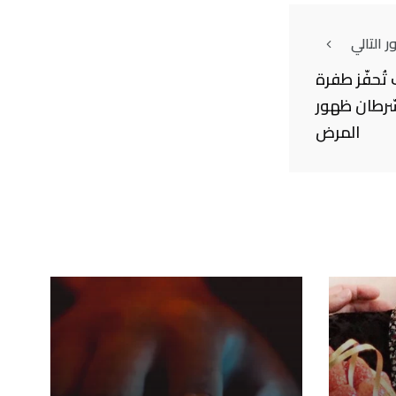
 التالي
ُحفّز طفرة
لسّرطان ظهور
المرض