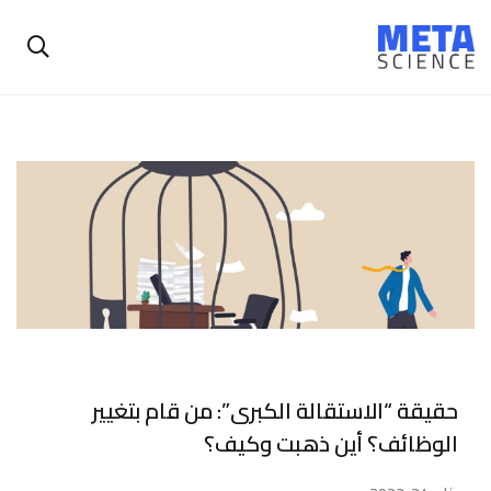
حقيقة “الاستقالة الكبرى”: من قام بتغيير
الوظائف؟ أين ذهبت وكيف؟