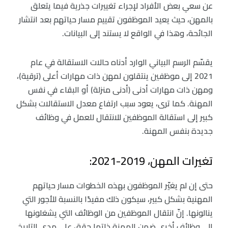
عن سعي بعض الأفراد لإجراء تغييرات جذرية فيما يتعلق
بالمهن، حيث يعيد الموظفون تقييم مسار حياتهم بعد انتشار
الجائحة، وهذا في الواقع لا يستند إلى البيانات.
يقسّم الرسم البياني الوارد أدناه حالات الاستقالة في عام
2021 إلى موظفين ينتقلون لمهن ذات مهارات أعلى (ترقية)،
ومهن ذات مهارات أدنى (أدنى منزلة) أو البقاء في نفس
المهنة. كما ترى، يعود سبب ارتفاع معدل الاستقالات بشكل
كبير إلى استقالة الموظفين للانتقال للعمل في وظائف
جديدة بنفس المهنة.
تغيرات المهن، 2019-2021:
حتى إن لم يغيّر الموظفون بهذه الخطوات مسار حياتهم
المهنية بشكل كبير، سيكون ذلك مفيدًا بالنسبة للأجور التي
ينالونها. إنّ انتقال الموظفين من الوظائف التي يشغلونها
إلى وظائف أخرى ضمن المهنة ذاتها حقق على مدى التاريخ