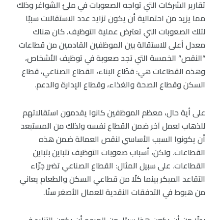
تقارير الشركات التي تواجه الصعوبات في ملئ الشواغر وذلك
مما يزيد من احتمالية أن يكون تزايد عدد الاستقالات سببًا
لتلك الصعوبات التي تعترض عملية التوظيف. كان هناك
معدل أعلى للاستقالة بين الموظفين القادمين من قطاعات
“النقص” الخمسة التي تجد صعوبة في توظيف الأشخاص،
وهذه القطاعات هي: قطّاع البناء، القطاع الصناعي، قطاع
السكن وقطاع الصحة والغذاء، وقطاع الإدارة والدعم.
على أية حال، معظم الموظفين كانوا يقدمون استقالاتهم
للذهاب لعمل آخر ضمن القطاع نفسه ولذلك من المستبعد
أن يكونوا السبب الأساسي لنقص العمالة ضمن هذه
القطاعات. ولكن، أسباب صعوبات التوظيف تتباين بتباين
القطاعات. على سبيل المثال: القطاع الصناعي تضرر جرّاء
التقاعد المبكر بينما كلًا من قطاعي السكن والطعام يعاني
من هبوط في التدفقات النقدية للعمال الأصغر سنًا.
بدلًا من أن يكون هذا سببًا، من المرجح أن يكون التزايد في