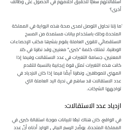
استقالاتهم سعيًا لتحقيق أحلامهم في الحصول على وظائف
أخرى؟
َما زلنا نحاول التوصل لمدى صحة هذه الرواية في المملكة
المتحدة وذلك باستخدام بيانات مستمدة من المسح
الاستقصائي للقوى العاملة يقوم بنشرها مكتب الإحصاءات
الوطنية. تمتلك كلمة “كبرى” معنيين وقد نظرنا في كلا
المعنيين، جسامة التغيرات في عدد الاستقالات وفيما إذا
كانت هذه التغيرات تمثل قوة إيجابية بالنسبة للتقدم
المهني للموظفين. ونظرنا أيضًا فيما إذا كان الازدياد في
عدد الاستقالات قد ساهم في ندرة اليد العاملة التي
تواجهها الشركات.
ازدياد عدد الاستقالات:
في الواقع، كان هناك تبعًا للبيانات موجة استقالة كبرى في
المملكة المتحدة. يوضّح الرسم البياني الوارد أدناه أنّ عدد