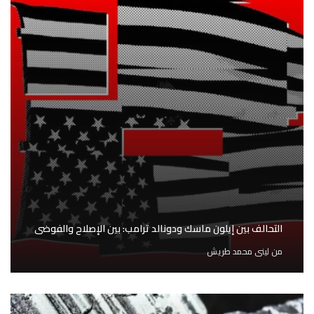
التحالف بين إيلون ماسك ودونالد ترامب: بين الإصلاح والفوضى
من
لينى محمد طريش