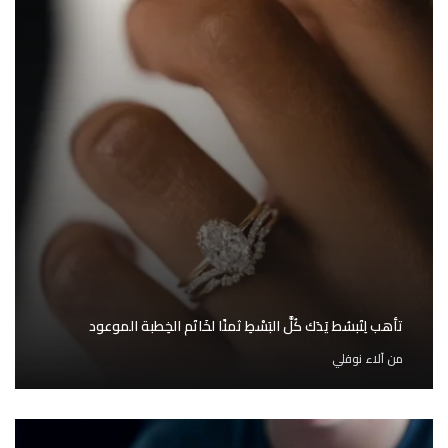
تأهب لِتَبسُط يَدَك كُلَّ البَسْطِ ثمنًا لخَاتَم الخِطبة الموعود
من
آلاء نوفلي