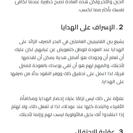
الحين والآخر ولكن هذه العادة تصبح خطيرة عندما تكافئ
نفسك بأكثر مما تكسب.
２. الإسراف على الهدايا
يشيع بين الفلبينيين العاملين في البحر الصرف الزائد على
الهدايا عند العودة للوطن كتعويض عن غيابهم، لكن عليك
أن تعلم أن وجودك هو أفضل هدية يمكن أن تقدمها
لأحبتك، والمهم لهم هو أن تفي بوعدك بالعودة للمنزل
قريبًا، لذا اعمل على تحقيق ذلك ووفر النقود بدلًا من صرفها
على الهدايا.
علاوًة على ذلك ليس لزامًا عليك إحضار الهدايا ومكافأة
الأقرباء والبلدة كلها عند عودتك، لذا لا تفعل ذلك، ولا تهتم
إذا اعتقدوا أنك بخيل فالأولوية ليست لهم وإنما لأحبتك.
３. عقلية الاحتفال