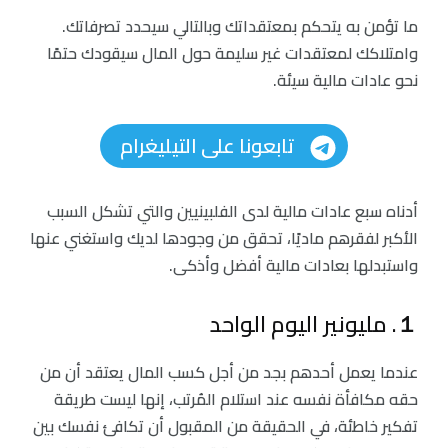
ما تؤمن به يتحكم بمعتقداتك وبالتالي سيحدد تصرفاتك.
وامتلاكك لمعتقدات غير سليمة حول المال سيقودك حتمًا
نحو عادات مالية سيئة.
تابعونا على التيليغرام
أدناه سبع عادات مالية لدى الفلبينيين والتي تشكل السبب
الأكبر لفقرهم ماديًا، تحقق من وجودها لديك واستغني عنها
واستبدلها بعادات مالية أفضل وأذكى.
１. مليونير اليوم الواحد
عندما يعمل أحدهم بجد من أجل كسب المال يعتقد أن من
حقه مكافأة نفسه عند استلام المُرتب، إنها ليست طريقة
تفكير خاطئة، في الحقيقة من المقبول أن تكافئ نفسك بين