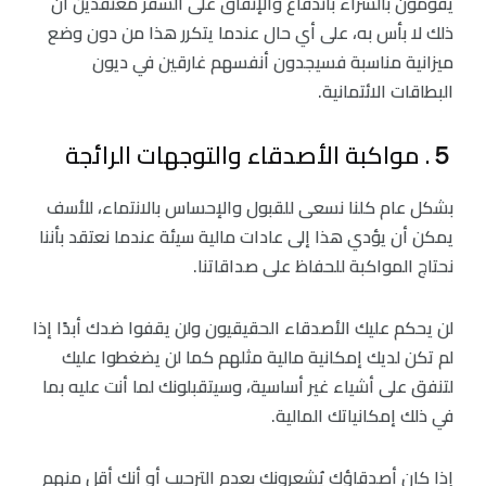
يقومون بالشراء باندفاع والإنفاق على السفر معتقدين أن
ذلك لا بأس به، على أي حال عندما يتكرر هذا من دون وضع
ميزانية مناسبة فسيجدون أنفسهم غارقين في ديون
البطاقات الائتمانية.
５. مواكبة الأصدقاء والتوجهات الرائجة
بشكل عام كلنا نسعى للقبول والإحساس بالانتماء، للأسف
يمكن أن يؤدي هذا إلى عادات مالية سيئة عندما نعتقد بأننا
نحتاج المواكبة للحفاظ على صداقاتنا.
لن يحكم عليك الأصدقاء الحقيقيون ولن يقفوا ضدك أبدًا إذا
لم تكن لديك إمكانية مالية مثلهم كما لن يضغطوا عليك
لتنفق على أشياء غير أساسية، وسيتقبلونك لما أنت عليه بما
في ذلك إمكانياتك المالية.
إذا كان أصدقاؤك يُشعرونك بعدم الترحيب أو أنك أقل منهم