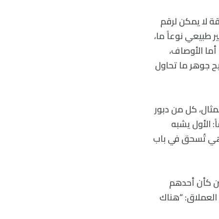
قة لا يمكن لرقم
At عام 2016: “الأرقام شيء غير طبيعي نوعاً ما،
أما الأوصاف،
يح جوهر ما تحاول
مثال، كل من دبور
مختلفتان تماماً: الأول يشبه
هي تُسحق في باب
لين كأن أحدهم
 العملاق: “هناك