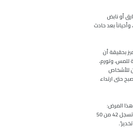
 مرض يتميز بألم حارق أو نابض
أحياناً بعد حادث
جة عن إصابة فإن متلازمة الألم الإقليمي المعقد (CRPS) تتميز بحقيقة أن
 للمس، وتورم،
كن للأشخاص
بح حتى ارتداء
و البرلمان البريطاني، في نقاش برلماني عام 2018 عن هذا المرض:
“متلازمة الألم الإقليمي المعقد (CRPS) هي واحدة من أكثر الحالات المؤلمة، إذ تسجل 42 من 50
خدير”.