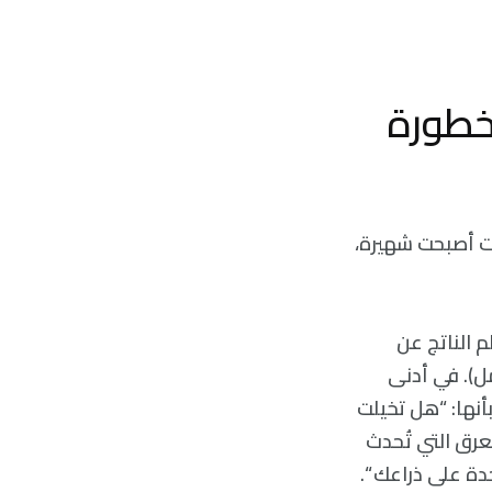
خطورة
يت أصبحت شهيرة،
ة الألم الناتج عن
مل). في أدنى
 بأنها: “هل تخيلت
درجة واحدة (1.0)، تأتي نحلة العرق التي تُحدث
دة على ذراعك “.