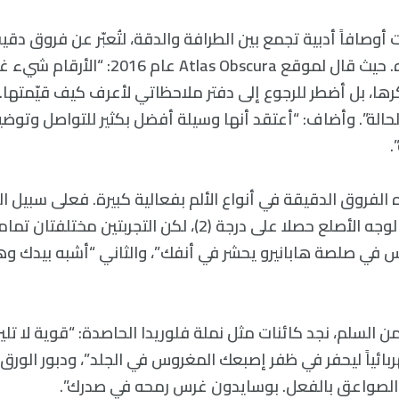
صافاً أدبية تجمع بين الطرافة والدقة، لتُعبّر عن فروق دقي
أن يوضحها بمفرده. حيث قال لموقع las Obscura
ها، بل أضطر للرجوع إلى دفتر ملاحظاتي لأعرف كيف قيّمتها. 
لحالة”. وأضاف: “أعتقد أنها وسيلة أفضل بكثير للتواصل وتوض
.
لفروق الدقيقة في أنواع الألم بفعالية كبيرة. فعلى سبيل ال
العسل والدبور ذو الوجه الأصلع حصلا على درجة (2)، لكن التجربتين 
ي صلصة هابانيرو يحشر في أنفك”، والثاني “أشبه بيدك و
 من السلم، نجد كائنات مثل نملة فلوريدا الحاصدة: “قوية لا ت
بائياً ليحفر في ظفر إصبعك المغروس في الجلد”، ودبور الورق
لصواعق بالفعل. بوسايدون غرس رمحه في صدرك”.