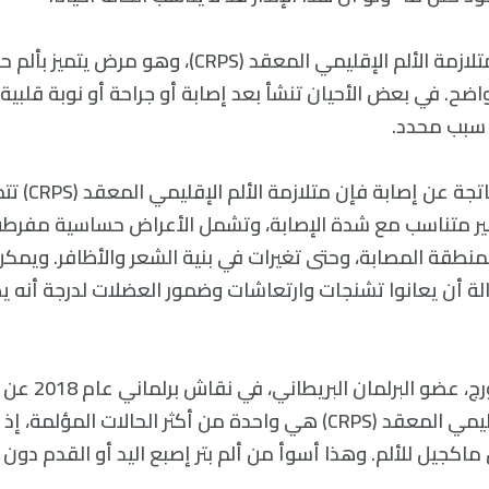
على سبيل المثال متلازمة الألم الإقليمي المعقد (CRPS)، وهو
. في بعض الأحيان تنشأ بعد إصابة أو جراحة أو نوبة قلبية، و
ن سبب محدد.
حتى عندما تكون نات
غير متناسب مع شدة الإصابة، وتشمل الأعراض حساسية مفرطة
المنطقة المصابة، وحتى تغيرات في بنية الشعر والأظافر. ويم
لة أن يعانوا تشنجات وارتعاشات وضمور العضلات لدرجة أنه يص
كما أشارت روث جورج، عض
جيل للألم. وهذا أسوأ من ألم بتر إصبع اليد أو القدم دون ت