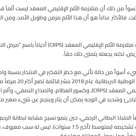
أسوأ من ذلك أن متلازمة الألم الإقليمي المعقد ليست ألماً قص
. فالأكثر عذاباً هو أن هذا الألم مزمن وطويل الأمد، ومن ا
ولهذا السبب تُعرف متلازمة الألم الإقليمي المعقد (CRPS) أح
يض، لكنه يجعله يتمنى ذلك حقاً.
 أسوأ من حالة تأتي مع خطر التفكير في الانتحار بنسبة واحد
قامت هيئة الصحة الوطنية البريطان
متلازمة الألم الإقليمي المعقد (CRPS)، وكسور العظام، والصداع النصف
فاجئ وشديد في الوجه يمكن أن يثار وينجم عن شيء صغير مث
 الانتباذ البطاني الرحمي، حين ينمو نسيج مشابه لبطانة الرحم
مرض مؤلم، يصعب تشخيصه (بمتوسط تأخير 7.5 سنوات)، ليس له س
ضاً، مما يجعل المعاناة مضاعفة.