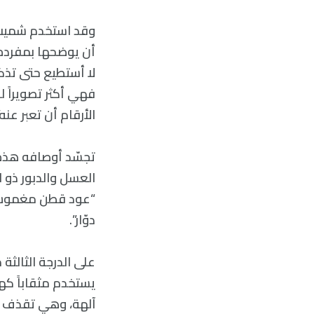
وقد استخدم شميت أو
لا أستطيع حتى تذكر
فهي أكثر تصويراً ل
الأرقام أن تعبر عنه”
تجسّد أوصافه هذه ا
“عود قطن مغموس ف
دوّار”.
على الدرجة الثالثة
يستخدم مثقاباً كهر
آلهة، وهي تقذف ا