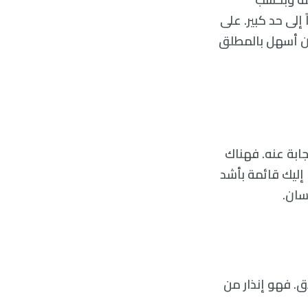
إلى حد كبير. على
ون أسهل بالمطلق
ابة عنه. فهناك
إليك قائمة بأشد
سان.
ق. فهو إنذار من