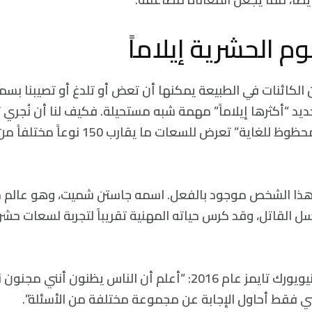
م الحشرية إيلاماً
الكائنات في الطبيعة يمكنها أن تعض أو تلدغ أو تصيبنا بسمو
يد “أكثرها إيلاماً” مهمة شبه مستحيلة. فكيف لنا أن نُجري تق
وجود شخص “غير محظوظ للغاية” تعرض للسعات ما
 هذا الشخص موجود بالفعل. اسمه جاستن شميت، وهو عال
ل القاتل، وقد كرس حياته المهنية تقريباً لتجربة لسعات حشر
قال شميت لمجلة نيويورك تايمز عام 2016: “أعلم أن الناس يظنون أنن
ني فقط أحاول الإجابة عن مجموعة مختلفة من الأسئلة”.