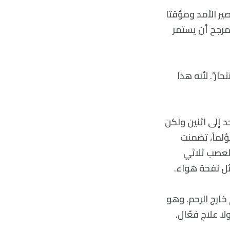
ير الأمد ومؤقتًا
لمرجح أن يستمر
ياناً باسم “مرض الانتحار”. لأنه هذا
 إلى اثنين ولكن
ية عام 2018 بنشر قائمة تضم أكثر 20 مرضاً مؤلماً، تضمنت
ي، وألم العصب ثلاثي
ل نفحة هواء.
 خارج الرحم. وهو
بب معروف، ولا علاج فعّال.