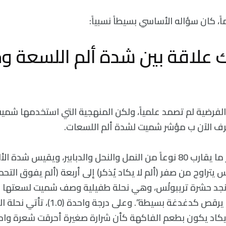
ً، كان سؤاله الأساسي بسيطاً نسبياً:
علاقة بين شدة ألم اللسعة و
ن الفرضية لم تصمد علمياً، ولكن المنهجية التي استخدمها شم
ُعرف الآن ب مؤشر شميت لشدة ألم اللسعات.
يشمل هذا المؤشر ما يقارب 80 نوعاً من النمل والنحل والدبابير، ويقيس شد
تراوح من صفر (ألم لا يكاد يُذكر) إلى أربعة (ألم يفوق التح
جات السلم (0.5) نجد حشرة تريبولُس، وهي نحلة طفيلية وصف شميت لسعتها
ذلك؟ خدش خفيف يرقص كدغدغة بسيطة”. وعلى 
اً، يكاد يكون بطعم الفاكهة كأن شرارة صغيرة أحرقت شعرة واح