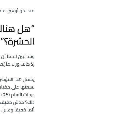
منذ نحو أربعين عاما
“هل هناك 
الحشرة؟”
وقد تبيّن لاحقاً أ
إذ كانت وراء ما ي
لسعتها على مقياس ي
در
ألماً خفيفاً وعابر