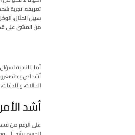
تعريفه، تجربة شخص
سبيل المثال، الو
من المشي على قطعة
أما بالنسبة لسؤال
أشخاص يستصغرون حت
الحالات، واللدغات، 
أشد الأمرا
على الرغم من قسوته
الجسم يشير إلى وجود