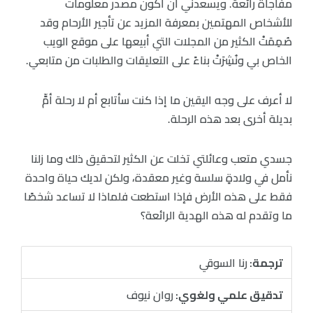
مفاجأةً رائعة. ويسعدني أن أكون مصدر معلومات
للأشخاص المهتمين بمعرفة المزيد عن تأجير الأرحام وقد
صُمِمَتْ الكثير من المجلات التي أبيعها على موقع الويب
الخاص بي ونُشِرَتْ بناءً على التعليقات والطلبات من متابعي.
لا أعرف على وجه اليقين ما إذا كنت سأتابع أم لا رحلة أمٍّ
بديلة أخرى بعد هذه الرحلة.
جسدي متعب وعائلتي تخلت عن الكثير لتحقيق ذلك وما زلنا
نأمل في ولادةٍ سلسة وغير معقدة، ولكن لديك حياة واحدة
فقط على هذه الأرض فإذا استطعت فلماذا لا تساعد شخصًا
ما وتقدم له هذه الهدية الرائعة؟
ترجمة:
رنا السوقي
تدقيق علمي ولغوي:
روان نيوف