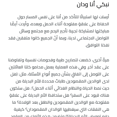
نبكي أنا ودان
أرسلت لها استبيانًا للتأكد من أننا على نفس المسار حول
الحفاظ على علاقةٍ مفتوحة أثناء الحمل وبعده، وأردت أيضًا
مباركتها لمشاركة تجربة تأجير الرحم مع مجتمع وسائل
التواصل الاجتماعي لدينا، وبما أنّ الجميع كانوا متفقين فقد
نفذنا التوافق.
مرةً أخرى، خضعت لتصاريح طبية وفحوصات نفسية وتفاوضنا
على عقد آخر. وفي هذه العملية يعمل محامو كلتا العائلتين
على التوصل إلى اتفاقٍ بشأن جميع أنواع الأسئلة، مثل: (هل
لدى الوالدين المقصودين طلباتٌ محددة للأم البديلة من
حيث نمط الحياة والنظام الغذائي أثناء الحمل؟، هل ستكون
هناك قيود على السفر؟ هل ستحافظ الأم البديلة على علاقةٍ
مفتوحة مع الوالدين المقصودين والطفل بعد الولادة؟ ما
هي النفقات التي سيغطيها الوالدان المقصودان؟ كيفية
دفع تعويض الأم البديلة؟) وتضمن هذه الأنواع من العقود