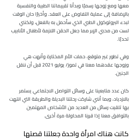
معها ومع زوجها رسميًا وبدأنا تقييماتنا الطبية والنفسية
بالإضافة إلى عملية التفاوض على العقد. وأخيرًا حان الوقت
لبدء البروتوكول الطبي الذي سأحمل به بالفعل، ولكنني
لست من محبي الإبر مما جعل الحقن اللازمة لأطفال الأنابيب
تحديًا.
وفي تطور غير متوقع، حملت الأم المختارة وأنهت هي
وزوجها عقدهما معنا في تموز/ يوليو 2021 قبل أن ننقل
الجنين.
كان عدد متابعينا على وسائل التواصل الاجتماعي يستمر
بالازدياد، وبما أنني شاركت رحلتنا البديلة والطريقة التي انتهت
بها تلقيت رسائل من العديد من الأشخاص المهتمين
بالتوافق معنا إذا قررنا المحاولة مرة أخرى.
كانت هناك امرأة واحدة جعلتنا قصتها