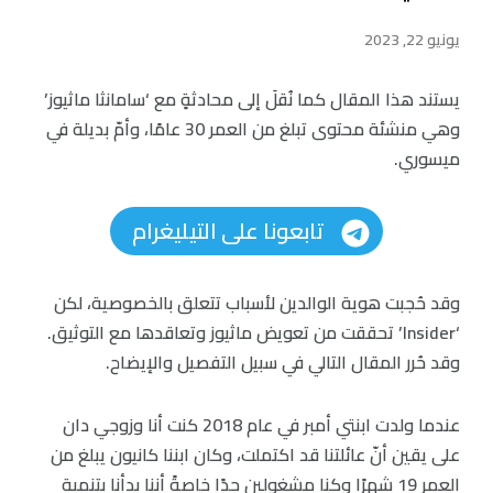
يونيو 22, 2023
يستند هذا المقال كما نُقلَ إلى محادثةٍ مع ‘سامانثا ماثيوز’
وهي منشئة محتوى تبلغ من العمر 30 عامًا، وأمّ بديلة في
ميسوري.
تابعونا على التيليغرام
وقد حُجبت هوية الوالدين لأسباب تتعلق بالخصوصية، لكن
‘Insider’ تحققت من تعويض ماثيوز وتعاقدها مع التوثيق.
وقد حُرر المقال التالي في سبيل التفصيل والإيضاح.
عندما ولدت ابنتي أمبر في عام 2018 كنت أنا وزوجي دان
على يقين أنّ عائلتنا قد اكتملت، وكان ابننا كانيون يبلغ من
العمر 19 شهرًا وكنا مشغولين جدًا خاصةً أننا بدأنا بتنمية