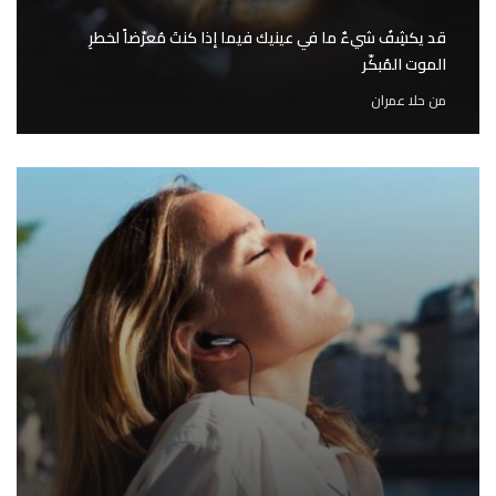
قد يكشِفُ شيءٌ ما في عينيك فيما إذا كنتَ مُعرّضاً لخطرِ
الموت المُبكّر
من
حلا عمران