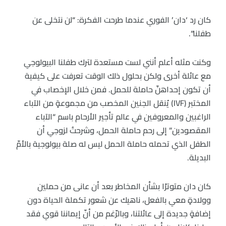
كان رد ‘دان’ الفوري عندما طرحت الفكرة: “لن نتخلى عن
طفلنا”.
وكنت مثله أعلم أنني لست مستعدة لترك طفلنا البيولوجي
مع عائلة أخرى ولكن بحلول ذلك الوقت تعرفت على كيفية
أن تكون إحداهنّ حاملة للحمل. فمن خلال الإخصاب في
المختبر (IVF) يُنقل الجنين المخصب من مجموعةٍ من الآباء
الراغبين والمعروفين في عالم تأجير الأرحام باسم “الآباء
المقصودين” إلى رحم حاملة الحمل، وشرحتُ لزوجي أن
الطفل الذي تحمله حاملة الحمل ليس له صلة بيولوجية بالأمّ
البديلة.
كان دان متوترًا بشأن المخاطر بعد أن عانى من حملين
وولادةٍ معي بالفعل، ناهيك عن شعور تكملة الحياة دون
إضافةٍ جديدة إلى عائلتنا، وبالرّغم من أنّ إيماننا قوي فقد