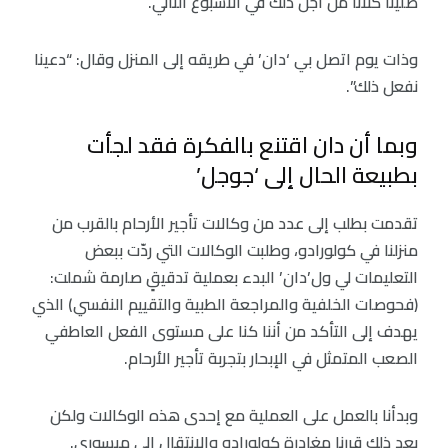
صلينا كلانا من أجل ذلك في الأسبوع التالي.
وذات يوم اتصل بي ‘دان’ في طريقه إلى المنزل وقال: “دعينا
نفعل ذلك”.
وبما أن دان اقتنع بالفكرة فقد لجأت
بطبيعة الحال إلى ‘جوجل’
تقدمت بطلب إلى عدد من وكالات تأجير الأرحام بالقرب من
منزلنا في كولورادو، وطلبت الوكالات التي ردّت ببعض
التعليمات لي ول’دان’ البدء بعملية تدقيقٍ صارمة شملت:
(فحوصات الخلفية والمراجعة الطبية والتقييم النفسي) الذي
يهدف إلى التأكد من أننا كنا على مستوى الفعل العاطفي
الصعب المتمثل في الإبحار بتجربة تأجير الأرحام.
وبدأنا بالعمل على العملية مع إحدى هذه الوكالات ولكن
بعد ذلك قررنا مغادرة كولورادو والانتقال إلى ميسوري.