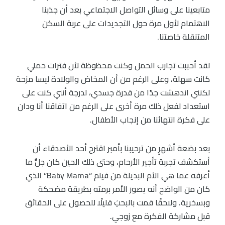
متابعينا على وسائل التواصل الاجتماعي بعد أن جذبنا
الاهتمام لأول مرة حول التجديدات على عربة السكن
المتنقلة خاصتنا.
لقد أحببت تجارب الحمل وكنت محظوظة لأن فترات حملي
كانت سهلة، وعلى الرغم من أن المخاض والولادة ليسا مزحة
لكنني اندهشت جدًا من قدرة جسدي، لدرجة أنني كنت على
استعداد لفعل ذلك مرة أخرى على الرغم من اتفاقنا أنا ودان
على فكرة انتهائنا من إنجاب الأطفال.
بعد بضعة أشهرٍ من ترحيبنا بأمبر اقترح أحد الأصدقاء أن
أستكشف تجربة تأجير الأرحام، وحتى ذلك الحين كان جلُّ ما
أعرفه عما هي الأم البديلة من فيلم “Baby Mama” الذي
كان من الواضح أنه يصور الأمر برمته بطريقة مضحكة
وبسخرية. ولاحقًا قمت بالبحثِ قليلًا للحصول على الحقائق
قبل مشاركة الفكرة مع زوجي.