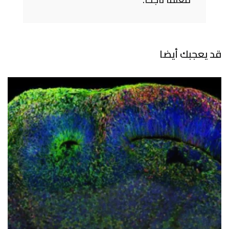
قد يعجبك أيضا