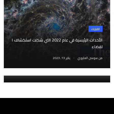
الفيزياء
الأحداث الرئيسية في عام 2022 التي شكلت استكشاف ا
التاريخ
لفضاء
الصين وأسطورة حدوث “الطوفان العظيم” كانت حقيقة
.
من
سوسن العليوي
يناير 13, 2023
على امتداد 4000 عام
.
من
سوسن العليوي
يناير 5, 2023