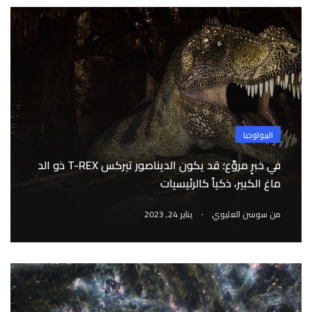
البيولوجيا
في خبرٍ مروِّع؛ قد يكون الديناصور تيركس T-REX ذو الد
ماغ الكبير، ذكياً كالرئيسيات
.
من
سوسن العليوي
يناير 24, 2023