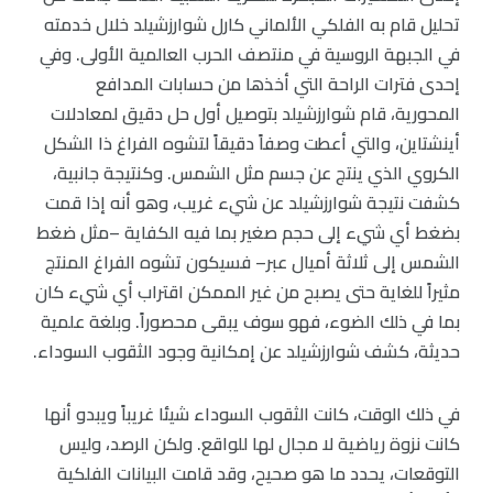
تحليل قام به الفلكي الألماني كارل شوارزشيلد خلال خدمته
في الجبهة الروسية في منتصف الحرب العالمية الأولى. وفي
إحدى فترات الراحة التي أخذها من حسابات المدافع
المحورية، قام شوارزشيلد بتوصيل أول حل دقيق لمعادلات
أينشتاين، والتي أعطت وصفاً دقيقاً لتشوه الفراغ ذا الشكل
الكروي الذي ينتج عن جسم مثل الشمس. وكنتيجة جانبية،
كشفت نتيجة شوارزشيلد عن شيء غريب، وهو أنه إذا قمت
بضغط أي شيء إلى حجم صغير بما فيه الكفاية –مثل ضغط
الشمس إلى ثلاثة أميال عبر– فسيكون تشوه الفراغ المنتج
مثيراً للغاية حتى يصبح من غير الممكن اقتراب أي شيء كان
بما في ذلك الضوء، فهو سوف يبقى محصوراً. وبلغة علمية
حديثة، كشف شوارزشيلد عن إمكانية وجود الثقوب السوداء.
في ذلك الوقت، كانت الثقوب السوداء شيئا غريباً ويبدو أنها
كانت نزوة رياضية لا مجال لها للواقع. ولكن الرصد، وليس
التوقعات، يحدد ما هو صحيح، وقد قامت البيانات الفلكية