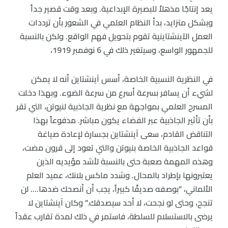
يعد إنتاجًا مذهلاً للبصيرة الإبداعية. وبعد وقت قصير جداً
وبشكل متزايد، بدأ النظام العلمي في الشعور بأن ترددات
العمل الآينشتاينية تقوم بتحويل فهم الواقع. ولكن بالنسبة
للجمهور الواسع، وسيتغير ذلك في 6 نوفمبر 1919،
في النظرية النسبية الخاصة، أسس آينشتاين أنه لا يمكن
لشيء أن يسافر بسرعة أسرع من سرعة الضوء. وبهذا دخلت
المسرح العلمي بمواجهة مع نظرية الجاذبية لنيوتن، التي تقر
بأن تأثير الجاذبية عبر الفضاء يكون مباشر. مدفوعاً بهذا
التناقض القادم، سعى آينشتاين بجسارة لإعادة صياغة
قواعد الجاذبية الخاصة بنيوتن والتي تعود إلى قرون مضت،
وهذه المهمة صعبة حتى بالنسبة لأشد مؤيديه الذين
يعتبرونها بإطراد بالمحال. وشدد ماكس بلانك، عميد العلم
الألماني، ”بوصفه صديقًا كبيراً، يجب أن أنصحك ضدها…. لن
تنجح، وحتى لو نجحت، لا أحد سيصدقك.” وكان آينشتاين لا
يرضى بالاستسلام للسلطة، فاستمر في ذلك لمدة تقارب عقداً