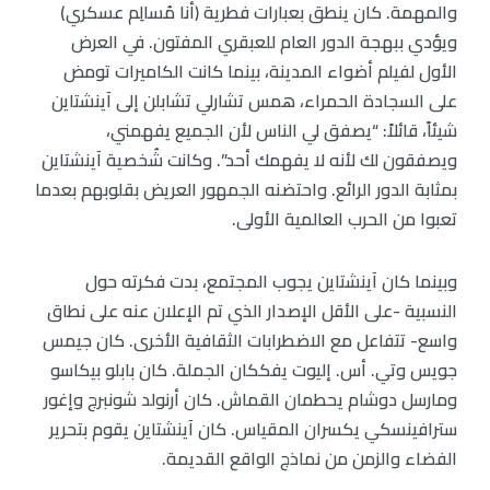
والمهمة. كان ينطق بعبارات فطرية (أنا مُسالِم عسكري)
ويؤدي ببهجة الدور العام للعبقري المفتون. في العرض
الأول لفيلم أضواء المدينة، بينما كانت الكاميرات تومض
على السجادة الحمراء، همس تشارلي تشابلن إلى آينشتاين
شيئاً، قائلاً: “يصفق لي الناس لأن الجميع يفهمني،
ويصفقون لك لأنه لا يفهمك أحد”. وكانت شُخصية آينشتاين
بمثابة الدور الرائع. واحتضنه الجمهور العريض بقلوبهم بعدما
تعبوا من الحرب العالمية الأولى.
وبينما كان آينشتاين يجوب المجتمع، بدت فكرته حول
النسبية -على الأقل الإصدار الذي تم الإعلان عنه على نطاق
واسع- تتفاعل مع الاضطرابات الثقافية الأخرى. كان جيمس
جويس وتي. أس. إليوت يفككان الجملة. كان بابلو بيكاسو
ومارسل دوشام يحطمان القماش. كان أرنولد شونبرج وإغور
سترافينسكي يكسران المقياس. كان آينشتاين يقوم بتحرير
الفضاء والزمن من نماذج الواقع القديمة.