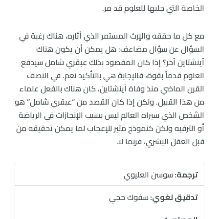
الخاصة التي جلبها للعلوم قد مر.
مع كل ما حققه والإرث المستمر الذي أثاره، هناك رغبة في
السؤال عن سؤال مضاعف: هل يمكن أن يكون هناك
آينشتاين آخر؟ إذا كان المقصود بذلك عبقري شامل سيدفع
العلوم قدماً بقوة، فالإجابة هي بالتأكيد نعم. في النصف
القرن الماضي منذ وفاة آينشتاين، كان هناك بالفعل علماء
من هذا القبيل. ولكن إذا كان القصد من “عبقري شامل” هو
الشخص الذي سيراه العالم ليس بسبب الإنجازات في الرياضة
أو الترفيه ولكن كنموذج مثير للإعجاب لما يمكن تحقيقه من
قبل العقل البشري، فربما لا.
ترجمة:
سوسن العليوي
تدقيق لغوي:
سفوك حجي