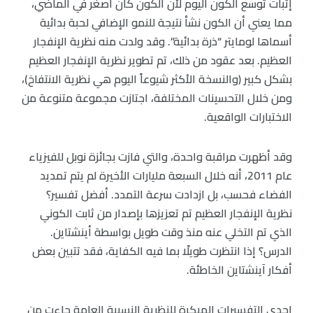
إثبات توسع الكون اليوم لأن الكون كان أصغر في الماضي،
مما يعني أن الكون نشأ نتيجة للنمو الإضافي لحبة بدائية
أسماها لومايتر “ذرة بدائية”. وقد ولدت منه نظرية الإنفجار
العظيم. بعد عقود من ذلك، تم تطوير نظرية الإنفجار العظيم
بشكل كبير (والنسخة الأكثر شيوعاً اليوم هي نظرية الانتفاخ)،
ومن خلال التحسينات المختلفة، اجتازت مجموعة متنوعة من
الاختبارات الواقعية.
وقد أظهرت مراقبة واحدة، والتي فازت بجائزة نوبل للفيزياء
عام 2011، أنه خلال السبعة مليارات الأخيرة لم يتم تمديد
الفضاء فحسب، بل ازدادت سرعة التمدد. أفضل تفسير؟
نظرية الإنفجار العظيم تم تعزيزها بإصدار من ثابت الكوني
الذي تم التخلي عنه منذ وقت طويل بواسطة أينشتاين.
الدرس؟ إذا انتظرت طويلًا بما فيه الكفاية، فقد تتبين بعض
أفكار آينشتاين الخاطئة.
إحدى التفسيرات المبكرة للنظرية النسبية العامة جاءت من