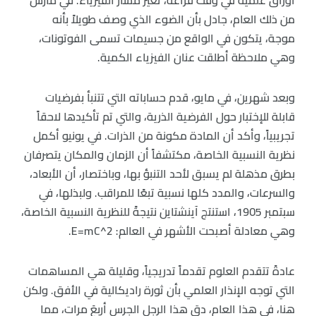
أوراق علمية في وقت فراغه، تغير مسار الفيزياء. في مارس
من ذلك العام، جادل بأن الضوء الذي وصف طويلاً بأنه
موجة، يتكون في الواقع من جسيمات تسمى الفوتونات،
وهي ملاحظة أطلقت عنان الفيزياء الكمية.
وبعد شهرين، في مايو، قدم حساباته التي تتنبأ بفرضيات
قابلة للإختبار حول الفرضية الذرية، والتي تم تأكيدها لاحقاً
تجريبياً، وأكد أن المادة مكونة من الذرات. في يونيو أكمل
نظرية النسبية الخاصة، مكتشفاً أن الزمان والمكان يتصرفان
بطرق مذهلة لم يسبق لأحد التنبؤ بها، وباختصار، أن الأبعاد،
والسرعات، والمدد كلها نسبية تبعًا للمراقب. ولبذلها، في
سبتمبر 1905، استنتج آينشتاين نتيجةً للنظرية النسبية الخاصة،
وهي معادلة أصبحت الأشهر في العالم: E=mC^2.
عادةً تتقدم العلوم تقدماً تدريجياً، وقليلة هي المساهمات
التي توجه الإنذار العلمي بأن ثورة راديكالية في الأفق. ولكن
هنا، في هذا العام، دق هذا الرجل الجرس أربعَ مرات، مما