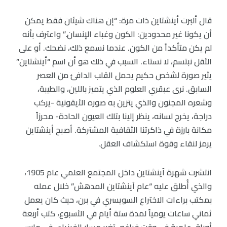
قال ألبرت أينشتاين ذات مرة: “إن هناك شيئان فقط يمكن
أن يكونا غير محدودين: الكون وغباء الإنسان.” واعترف بأنه
لم يكن متأكداً من الكون. عندما نسمع ذلك، نضحك. أو على
الأقل نبتسم، لا نستاء. السبب في ذلك هو أن اسم “أينشتاين”
يثير صورة لشخص حكيم يحمل القلب الدافئ من العصر
السابق. نرى عبقري العلوم الذي يتميز باللين، والطيبة،
وشعره المجنون والذي يتزين به صوره الأيقونية -يركب
دراجة، يخرج لسانه، ينظر إلينا بتلك العيون الحادة- محرزاً
مكانة بارزة في ذاكرتنا الثقافية المشتركة. أصبح أينشتاين
يرمز لنقاء وقوة استكشاف العقل.
انتشرت شهرة آينشتاين داخل المجتمع العلمي عام 1905،
والذي أُطلق عليه “عام آينشتاين المدهش” خلال عمله
بمكتب براءات الاختراع السويسري في برن، حيث كان يعمل
ثماني ساعات يومياً لمدة ستة أيام في الأسبوع، كتب أربعة