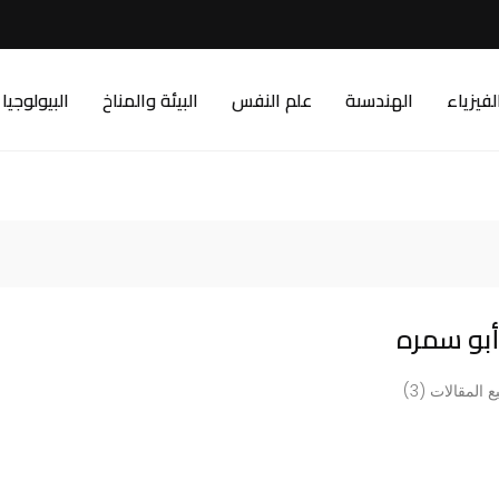
لفيزياء
الهندسىة
علم النفس
البيئة والمناخ
البيولوجيا
 أبو سمره
 المقالات (3)