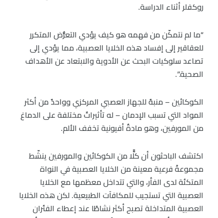
روكفلر أثناء الدراسة.
“ما لم نتمكّن من فهمه هو كيف يؤدي التعرُّض المتكرر
للعقاقير إلى إفساد هذه الخلايا العصبية، مما يؤدي إلى
تصاعد سلوكيات البحث عن الأدوية والابتعاد عن الأهداف
الصحية.”.
الكوكائين – منبهٌ للجهاز العصبي المركزي وواحدٌ من أكثر
المواد التي تسبب الإدمان – له تأثيراتٌ مختلفة على الدماغ
من المورفين، وهو مادةٌ أفيونية تخفف الألم.
اكتشف الباحثون أن كلًّا من الكوكائين والمورفين ينشّط
مجموعةً فرعية معينة من الخلايا العصبية في النواة
المتكئة لدى الفأر، والتي تتداخل معظمها مع الخلايا
العصبية التي تستجيب للمكافآت الطبيعية. لكن هذه الخلايا
العصبية المتداخلة تصبح أكثر نشاطًا عند إعطاء الفئران