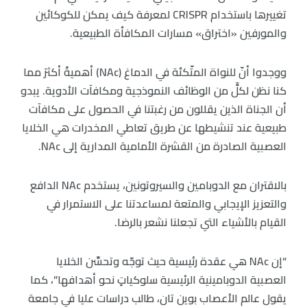
تغييرها باستخدام CRISPR لمعرفة كيف يمكن للكوكائين
والمورفين «اختراق» مسارات المكافأة الطبيعية.
ووجدوا أنّ للنواة المتّكئة في الدماغ (NAc) أهميةً أكثرَ مما
كنا نظن لكلٍّ من الوظائف النموذجية ومكافآت الأدوية. يبدو
أن الجناة الذين يقللون من رغبتنا في الحصول على مكافآت
طبيعية عند تنشيطها عن طريق تعاطي المخدرات هي الخلايا
العصبية الصادرة من القشرة الأمامية المدارية إلى NAc.
بالاقتران مع الدوبامين والسيروتونين، يستخدم NAc الدافع
والتعزيز الإيجابي والمتعة لمساعدتنا على الاستمرار في
القيام بالأشياء التي تجعلنا نشعر بالرضا.
“إن NAc هي عقدة رئيسية حيث توجّه وتحسِّن الخلايا
العصبية الدوبامينية الرئيسية سلوكياتٍ نحو أهدافها”، كما
يقول عالم الأعصاب بوين تان، طالب دراسات عليا في جامعة