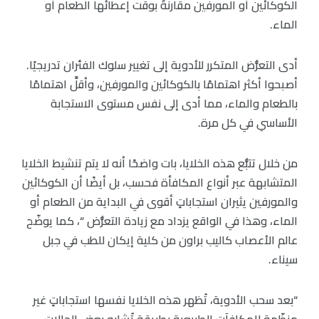
الكوكائين أو المورفين مقارنةً بوقت إعطائها الطعام أو
الماء.
أدى التعرُّض المتكرر للأدوية إلى تغيير سلوك الفئران تدريجيًا.
أصبحوا أكثر اهتمامًا بالكوكائين والمورفين، وأقلَّ اهتمامًا
بالطعام والماء، مما أدى إلى نفس مستوى الاستجابة
الأساسي في كل مرة.
من خلال تتبُّع هذه الخلايا، بات واضحًا أنه لا يتم تنشيط الخلايا
المتشابهة عبر أنواع المكافأة فحسب، بل أيضًا أن الكوكائين
والمورفين يثيران استجاباتٍ أقوى في البداية من الطعام أو
الماء، وهذا في الواقع يزداد مع زيادة التعرُّض “، كما يوضّح
عالم الأعصاب كاليب براون من كلية إيكان للطب في جبل
سيناء.
“بعد سحب الأدوية، تُظهر هذه الخلايا نفسها استجاباتٍ غير