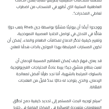
منظّمة للمكافآت الطبيعية بطريقةٍ تُشابه بعض الحالات
العاطفية السلبية التي تَظهر في الانسحاب من اضطراب
تعاطي المخدرات.”.
ووجدوا أيضًا أن بروتينًا مشفّرًا بواسطة جين Rheb يلعب دورًا
هامًّا في التدخل في تواصل الخلايا العصبية النموذجية،
وتغيير كيفية تذكُّر الدماغ لمكافآت الطعام والماء. يُمكن أن
تكون المسارات المرتبطة بهذا البروتين بالذات هدفًا للعلاج.
قد يعني فهمَ كيف يُمكن للعقاقير المسببة للإدمان أن
تعبث بنظامٍ منسّقٍ جيدًا يربط عادةً الاحتياجات الفيزيولوجية
بالسلوك المرتبط بالشهية، أننا نجد طرقًا أفضل لمعالجة
الإدمان، والذي يتواجد له حاليًا عددٌ قليلٌ من العلاجات
الفعّالة.
“سيتم توجيه البحث المستمر إلى تحديد كيفية دمج تدفُّق
المعلومات متعددة الوسائط في المراكز الهامة في خلايا