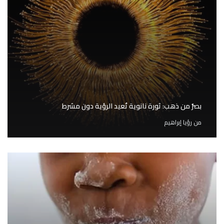
بصرٌ من ذهب: ثورة نانوية تُعيد الرؤية دون مشرط
من
رؤيا إبراهيم