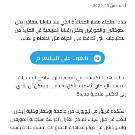
أغسطس 20, 2024
حدّد العلماء مسار المكافأة الذي عند تناولنا لعقاقير مثل
الكوكائين والمورفين يعطّل رغبتنا الطبيعية في المزيد من
الاحتياجات التي تحافظ على الحياة مثل الطعام والماء.
تابعونا على التيليغرام
يساعد هذا الاكتشاف في تفسير تجاوز تعاطي المخدرات
المسبب للإدمان لأهمية الأكل والشرب، ويمكن أن يؤدي
إلى تدخُّلاتٍ علاجيةٍ جديدة.
استخدم فريقٌ من نيويورك من جامعة روكفلر وكلية إيكان
للطب في جبل سيناء نماذج الفئران لدراسة استجابة المورفين
والكوكائين في دوائر مكافآت الدماغ التي تُنشّط عادةً بسبب