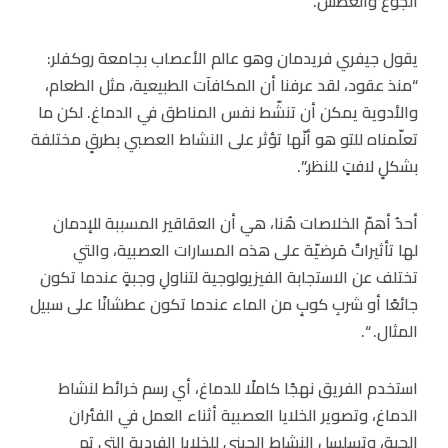
الجوع والعطش.
يقول جيفري فريدمان وهو عالم الأعصاب بجامعة روكفلر:
“منذ عقود، لقد عرفنا أن المكافآت الطبيعية، مثل الطعام،
والأدوية يمكن أن تنشّط نفس المناطق في الدماغ. لكن ما
تعلّمناه للتو هو أنّها تؤثر على النشاط العصبي بطرقٍ مختلفة
بشكلٍ لافتٍ للنظر.”.
أحدُ أهمّ الخلاصات هُنا، هي أن العقاقير المسببة للإدمان
لها تأثيراتٌ مَرضيّة على هذه المسارات العصبية، والتي
تختلف عن الاستجابة الفيزيولوجية لتناولِ وجبةٍ عندما تكون
جائعًا أو شربِ كوبٍ من الماء عندما تكون عطشانًا على سبيل
المثال. “.
استخدم الفريق نهجًا كاملًا للدماغ، أي رسم خرائط لنشاط
الدماغ، وتصوير الخلايا العصبية أثناء العمل في الفئران
الحية، وتسلسل النشاط الجيني للخلايا الفردية التي تم