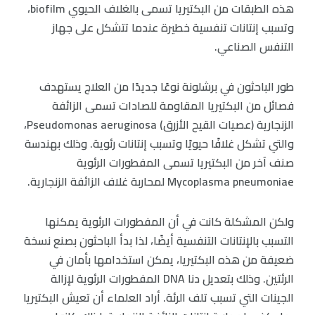
هذه الطبقات من البكتيريا تسمى بالغلاف الحيوي biofilm،
وتسبب إنتانات تنفسية خطيرة عندما تتشكل على جهاز
التنفس الصناعي.
طور الباحثون في برشلونة نوعًا جديدًا من العلاج يستهدف
فصائل من البكتيريا المقاومة للصادات تسمى الزائفة
الزنجارية (عصيات القيح الأزرق) Pseudomonas aeruginosa،
والتي تشكل غلافًا حيويًا وتسبب إنتانات رئوية. وذلك بهندسة
صنف آخر من البكتيريا تسمى المفطورات الرئوية
Mycoplasma pneumoniae لمحاربة غلاف الزائفة الزنجارية.
ولكن المشكلة كانت في أن المفطورات الرئوية يمكنها
التسبب بالإنتانات التنفسية أيضًا، لذا بدأ الباحثون بصنع نسخة
ضعيفة من هذه البكتيريا، يمكن استخدامها بأمان في
الرئتين. وذلك بتعديل دنا DNA المفطورات الرئوية لإزالة
الجينات التي تسبب تلف الرئة. أراد العلماء أن تعيش البكتيريا