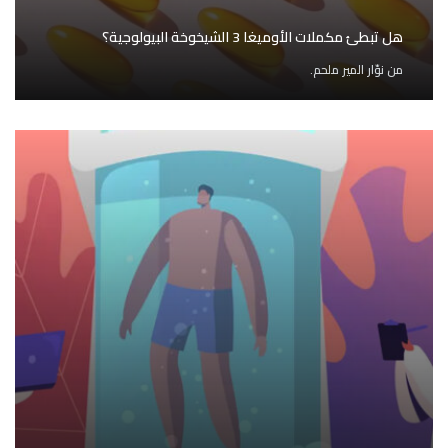
هل تبطئ مكملات الأوميغا 3 الشيخوخة البيولوجية؟
من
نوّار المير ملحم.