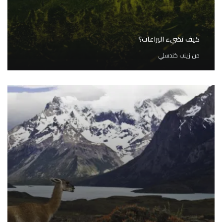
كيف تضيء اليراعات؟
من
زينب كندسلي