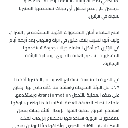
بما يكفي لمحاربة إنتانات الزائفة الزنجارية، لذلك كانوا
حريصين على عدم تعطيل أي جينات تستخدمها البكتيريا
للنجاة في الرئتين.
اختبر العلماء أمان المفطورات الرئوية المضعَّفة في الفئران،
وثبت أنها تسببت بتلف ضئيل في الرئة والتهاب بعد أربعة أيام
في الرئتين. ثم أدخل العلماء جينات جديدة تستخدمها
المفطورات لتحطيم الغلاف الحيوي، ومحاربة الزائفة
الزنجارية.
في الظروف المناسبة، تستطيع العديد من البكتيريا أخذ دنا
DNA من البيئة المحيطة واستخدامه كأنه خاص بها. يطلق
على هذه العملية بالتحول transformation، ويستخدمها
علماء الأحياء الدقيقة لتغذية البكتيريا بالدنا وتغيير سلوكها.
استخدم الفريق عملية التحول لإيصال ثلاثة جينات يمكن
للمفطورات الرئوية استخدامها لاصطناع إنزيمات تفكك
السكريات في الغلاف الحيوي. وأضافوا جينًا لبروتين يسمى