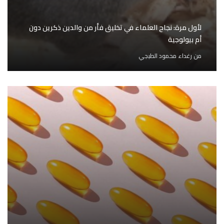
لأول مرة: نجاح العلماء في تخليق فأر من والدين ذكرين دون
أم بيولوجية
من
رغداء محمود الطبجي