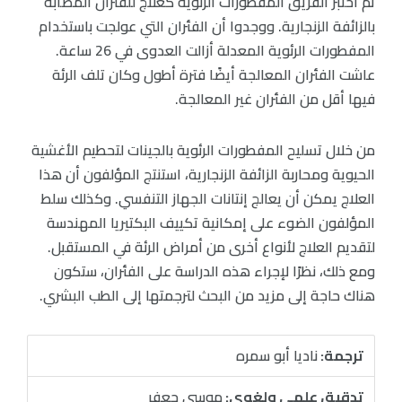
ثم اختبر الفريق المفطورات الرئوية كعلاج للفئران المصابة
بالزائفة الزنجارية. ووجدوا أن الفئران التي عولجت باستخدام
المفطورات الرئوية المعدلة أزالت العدوى في 26 ساعة.
عاشت الفئران المعالجة أيضًا فترة أطول وكان تلف الرئة
فيها أقل من الفئران غير المعالجة.
من خلال تسليح المفطورات الرئوية بالجينات لتحطيم الأغشية
الحيوية ومحاربة الزائفة الزنجارية، استنتج المؤلفون أن هذا
العلاج يمكن أن يعالج إنتانات الجهاز التنفسي. وكذلك سلط
المؤلفون الضوء على إمكانية تكييف البكتيريا المهندسة
لتقديم العلاج لأنواع أخرى من أمراض الرئة في المستقبل.
ومع ذلك، نظرًا لإجراء هذه الدراسة على الفئران، ستكون
هناك حاجة إلى مزيد من البحث لترجمتها إلى الطب البشري.
ترجمة:
ناديا أبو سمره
تدقيق علمي ولغوي:
موسى جعفر