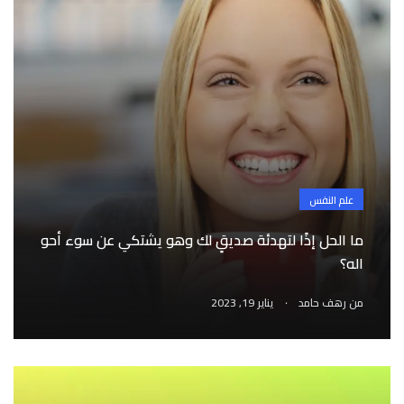
علم النفس
ما الحل إذًا لتهدئة صديقٍ لك وهو يشتكي عن سوء أحو
اله؟
.
من
رهف حامد
يناير 19, 2023