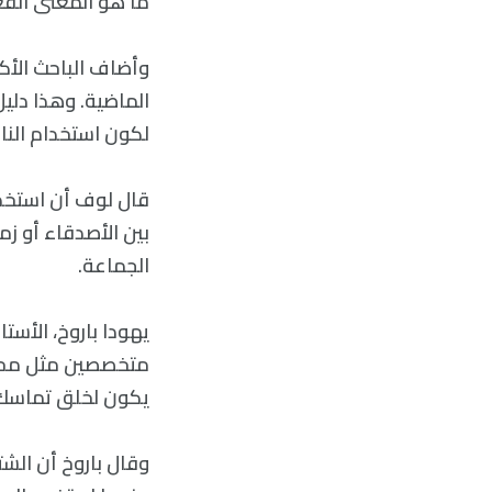
ما هو المعنى الفع
وأضاف الباحث الأك
الماضية. وهذا دليل
لكون استخدام النا
قال لوف أن استخدا
بين الأصدقاء أو زم
الجماعة.
يهودا باروخ، الأست
متخصصين مثل محام
يكون لخلق تماسك ض
وقال باروخ أن الشت