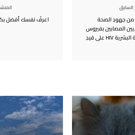
 السابق
المنشور
 عامًا من جهودِ الصحة
اعرفْ نفسك أفضل بكتاب
ايين المصابين بفيروس
نقص المناعة البشرية HIV على قيدِ