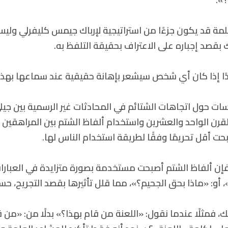
كلمة قد يكون جزءًا من استراتيجية لإرباك جيمس كليفرلي ول
بقصد إجباره على الاعتراف بحقيقة التلفظ به.
ًا إذا كان أي شخص سيشعر بإهانة حقيقية عند سماعها بهذه
سات حول اتجاهات الشتائم في المحادثات غير الرسمية بين جيل
قرن الواحد والعشرين واستخدام ألفاظ الشتم بين المراهقين ال
ت أقل تحريمًا وفقًا لطريقة استخدام الناس لها.
فإن ألفاظ الشتم أصبحت مستخدمة بصورة متزايدة في العبارا
 أو: «ماذا بحق الجحيم؟»، مما قلل تأثيرها بقصد التجريح، ح
ذلك، فمثلًا عندما نقول: «اللعنة من قام بهذا؟» بدلًا من: «من 