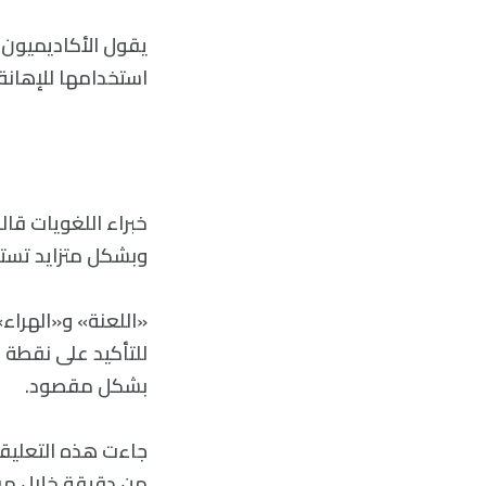
يقول الأكاديميون أ
استخدامها للإهانة.
خبراء اللغويات قا
وبشكل متزايد تستخ
«اللعنة» و«الهراء»
للتأكيد على نقطة م
بشكل مقصود.
من دقيقة خلال مقا