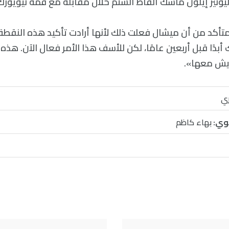
يونير إيلون ماسك ألفاظ الشتم خلال مقابلة مع قمة نيويورك
ا متأكد من أن ميشال فعلت ذلك لأنها أرادت تأكيد هذه النقط
أبدًا قبل أربعين عامًا، لكن للأسف هذا الأمر فعال الآن. هذه
ايش معها».
ري
وي:
بهاء كاظم