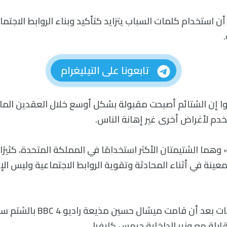
ن استخدام كلمات السباب يتزايد كتأكيد وبناء الروابط الاجتماع
تابعونا على التيليغرام
لوا إن الشتائم أصبحت مقبولة بشكل أوسع خلال العقدين الماض
دم لأغراض أخرى غير إهانة الناس.
 وهما الشتيمتان الأكثر استخدامًا في المملكة المتحدة، كثيرً
عينة في أثناء المحادثة وتقوية الروابط الاجتماعية وليس الإه
جاءت هذه التعليقات بعد أن قامت م
بلة مع وزير الداخلية جيمس كليفرلي.