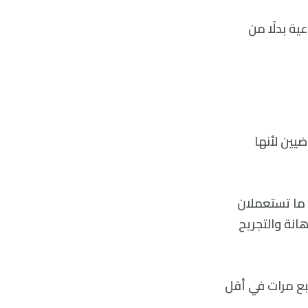
ية بدلًا من
يين لأنها
ا ما تستعملان
انة والتجريح
يشال حسين مذيعة راديو BBC 4 بالشتم سبع مرات في أقل