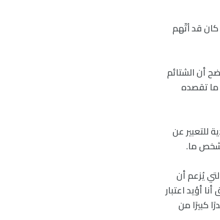
لثلاثاء حول أشياء كان قد اُتّهم
ضح أن الشتائم
 ما تقصده
ة للتعبير عن
لشخص ما.
تي يُزعم أن
نا أؤيد اعتبار
ا كبيرًا من