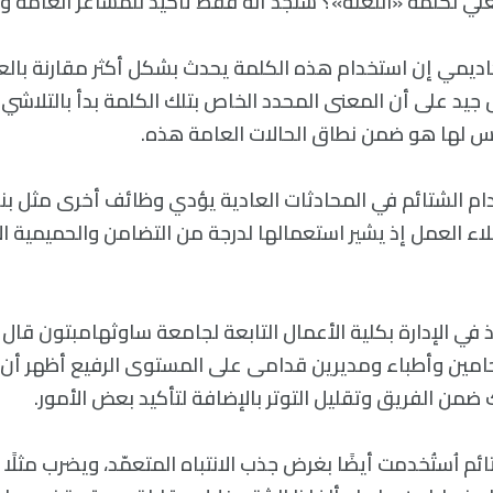
لي لكلمة «اللعنة»؟ سنجد أنه فقط تأكيد للمشاعر العامة وفق
اديمي إن استخدام هذه الكلمة يحدث بشكل أكثر مقارنة بالعق
 جيد على أن المعنى المحدد الخاص بتلك الكلمة بدأ بالتلاشي ت
س لها هو ضمن نطاق الحالات العامة هذه.
م الشتائم في المحادثات العادية يؤدي وظائف أخرى مثل بناء
لاء العمل إذ يشير استعمالها لدرجة من التضامن والحميمية ا
اذ في الإدارة بكلية الأعمال التابعة لجامعة ساوثهامبتون قال
ين وأطباء ومديرين قدامى على المستوى الرفيع أظهر أن ا
من الفريق وتقليل التوتر بالإضافة لتأكيد بعض الأمور.
ائم اُستُخدمت أيضًا بغرض جذب الانتباه المتعمّد، ويضرب مثلً