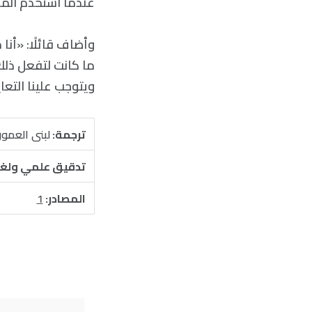
عندما استخدم المل
وأضاف قائلًا: «أن
ما كانت لتفعل ذلك 
ويتوجب علينا التع
ترجمة:
لبنى العمو
تدقيق علمي ولغ
المصادر:
1