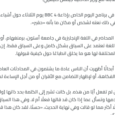
المذيعة استجوبته في برنامج اليوم الخاص بإذاعة BBC 4 يوم ا
 في ذلك نعته لشخص أو مكان ما بأنه «حقير».
المحاضر في اللغة الإنجليزية في جامعة أستون، برمنغهام، أو
للغة تعتمد على السياق بشكل كامل وعلى السياق فقط. إن
المختلفة لها هو ما يخلق انطباعًا حول كيفية قبولها.
بحاثًا أظهرت أن الناس عادة ما يشتمون في المحادثات العادي
الفكاهة، أو لإظهار التضامن مع الأقران أو من أجل الإساءة 
 تفعل أيًا من هذه. بل كانت تشير إلى الكلمة بحد ذاتها [وال
ها وتسأل عما إذا كان قد قالها فعلًا أم لا. وفي هذا السياق أ
أكثر مما لو قالت وفي نهاية الحديث، «حسنًا، لقد كان هذا قدرً
؟».