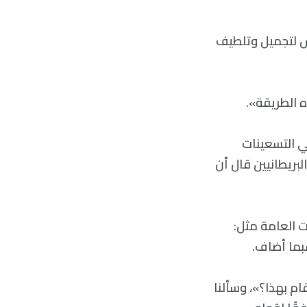
يس لتجميل وتلطيف
 الطريقة».
ي التسعينات
بريطانيين قال أن
ت العامة مثل:
سبما أضاف.
قام بهذا؟»، وسألنا