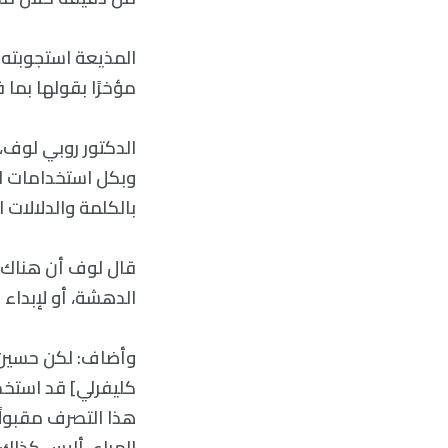
مؤخرًا بقولها بما
الدكتور روبي لوف، 
وبكل استخدامات ا
بالكلمة والدلالات 
قال لوف أن هناك أ
الدهشة، أو لإبداء 
وأضاف: لكن حسين لم
كليفرلي] قد استخدم
هذا التصرف مقبولًا 
الهراء. أليس كذلك