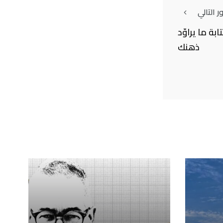
 التالي
ة ما يراوّد
ذهنك