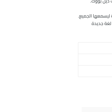
 ديل بووك.
ة ليسمعها الجميع.
 لغة جديدة