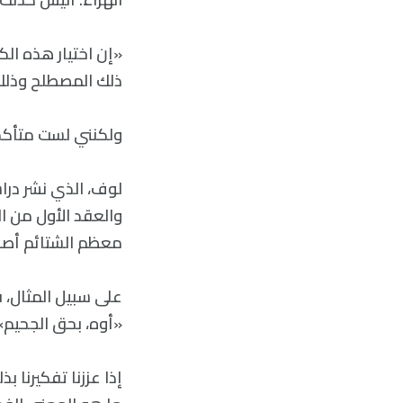
«إن اختيار هذه ال
ذلك المصطلح وذلك 
ولكنني لست متأكد
لوف، الذي نشر درا
والعقد الأول من ال
معظم الشتائم أصبح
على سبيل المثال، 
«أوه، بحق الجحيم»،
إذا عززنا تفكيرنا ب