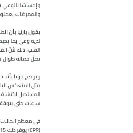
وإحساسًا بالوعي 
والممرضات يعملون
يقول بارنيا بأن ال
القلب، ذلك لأنّ ال
تظلّ فعالة طوال ت
ويوضح بارنيا بأنه 
مثل المنعكس البل
المستحيل اكتشاف م
ساعات حتى يتوقف ع
في معظم الحالات، 
(CPR) يوفر ذلك 15% من الأوكسجين اللازم للدماغ ليعمل طبيعيًا.