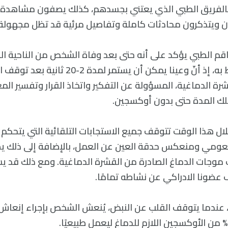
بالفريق الطبي الذي يعتني بجسدهم، كذلك يصفون مشاهدة ا
 ويتذكرون محادثات كاملة وتفاصيل مرئية قد تظل مجهولة ب
طاقم الطبي يؤكد على أنه حتى بعد وفاة الشخص من الناحية الف
لديه وعي بما يحيط به، إذ أنّ وعينا يمكن أن يستم
قشرة الدماغية، المسؤولة عن التفكير واتخاذ القرار وتفسير ال
لك المدة حتى بدون أوكسجين.
خلال هذا الوقت تتوقف جميع الاستجابات التلقائية التي يتحكم 
عومي ومنعكس حدقة العين عن العمل، بالإضافة إلى ذلك ي
وجات الدماغ الصادرة من القشرة الدماغية. ومع ذلك قد يس
ضونا الادراكي عن نشاطه تمامًا.
عندما يتوقف القلب عن النبض، يُنعش الشخص بإجراء إنعاش ل