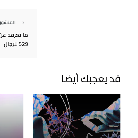
المنشور
529 للرجال
قد يعجبك أيضا