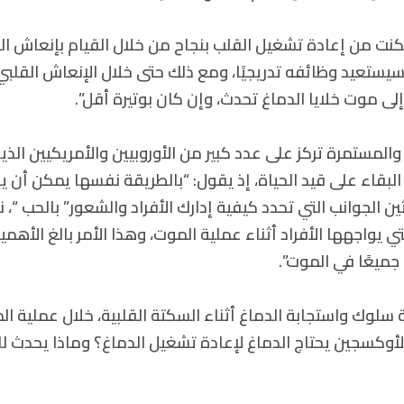
تمكنت من إعادة تشغيل القلب بنجاح من خلال القيام بإنعاش الق
ماغ سيستعيد وظائفه تدريجيًا، ومع ذلك حتى خلال الإنعاش القلبي 
لى موت خلايا الدماغ تحدث، وإن كان بوتيرة أقل”.
ية والمستمرة تركز على عدد كبير من الأوروبيين والأمريكيين ال
البقاء على قيد الحياة، إذ يقول: “بالطريقة نفسها يمكن أن 
 الجوانب التي تحدد كيفية إدارك الأفراد والشعور” بالحب “،
تي يواجهها الأفراد أثناء عملية الموت، وهذا الأمر بالغ الأهم
ا جميعًا في الموت”.
سلوك واستجابة الدماغ أثناء السكتة القلبية، خلال عملية ال
أوكسجين يحتاج الدماغ لإعادة تشغيل الدماغ؟ وماذا يحدث لل