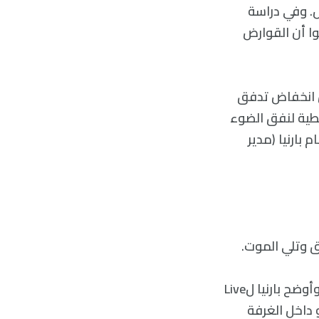
. وفي دراسة
تشفوا أن القوارض
ت (NDEs) قد تكون ناتجة عن انخفاض تدفق
مطية لنفق الضوء
بارنيا (مدير
ق وتلي الموت.
بالإضافة إلى ذلك أجرى بحثًا عن الأشخاص الذين مروا بتجربة الاقتراب من الموت، وأوضح بارنيا لLive
فو داخل الغرفة