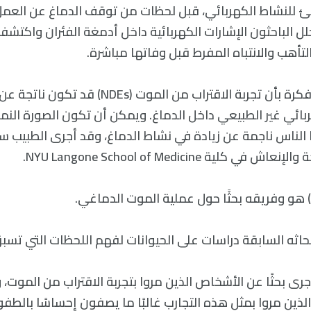
ئ للنشاط الكهربائي، قبل لحظات من توقف الدماغ عن العمل
ريت عام 2013، حلل الباحثون الإشارات الكهربائية داخل أدمغة الفئران واك
تأهب والانتباه المفرط قبل وفاتها مباشرة.
بدأ بعض العلماء بفكرة بأن تجربة الاقتراب من المو
ربائي غير الطبيعي داخل الدماغ. ويمكن أن تكون الصورة الن
الناس ناجمة عن زيادة في نشاط الدماغ، وقد أجرى الطبيب سام 
 كلية NYU Langone School of Medicine.
 هو وفريقه بحثًا حول عملية الموت الدماغي.
اثه السابقة دراسات على الحيوانات لفهم اللحظات التي تسب
الأفراد الذين مروا بمثل هذه التجارب غالبًا ما يصفون إحساسًا بالط