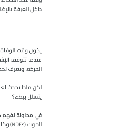
داخل الغرفة بالإض
يكون وقت الوفاة 
عندما تتوقف الإشا
الحركة، وتعرف لحظ
لكن ماذا يحدث لعق
يتسلل ببطء؟
في محاولة لفهم كيف
الموت (NDEs) وكانت النتائج التي توصلوا لها مذهلة حقًا: