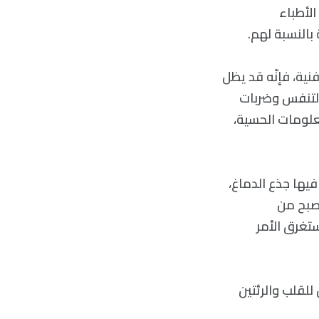
لأطباء
النسبة لهم.
نية، فإنّه قد يظل
ر لمدة 2-20 ثانية بعد توقف التنفس وضربات
معلومات الحسية،
فيها جذع الدماغ،
صبح من
تغرق الأمر
لقلب والرئتين