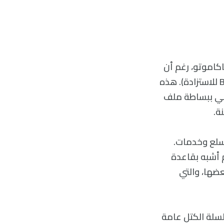
ى ساتوشي ناكاموتو، رغم أن
بعض النظريات تدعي وهمية هذا الاسم وتشرح لمن يعود (طالع Business Insider للاستزادة). هذه
وهي ببساطة ملف
ة.
 سلع وخدمات.
ل حسابات مقسم أشبه بقاعدة
عضها، والتي
لسلة الكتل عامة