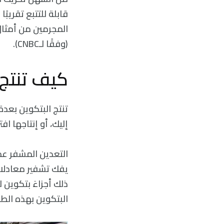
قابلة للتتبع تقريب
المجرمين من أمثال 
(وفقًا لـCNBC).
كيف تنتج 
تنتج البتكوين بعد
إليك، أو إنتاجها ا
التعدين المشفر عم
يفك تشفير معادلات
ذلك أجزاءَ بتكوين 
البتكوين بهذه الطر