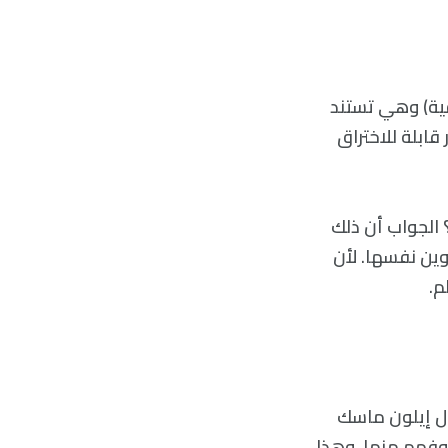
cry (تعني الكتابة المخفية) وهي تستند
 غير قابلة للاختراق
 الجواب أن ذلك
وين نفسها. لأن
م.
ثال إيلون ماسك
خوفهم منها. وهذا