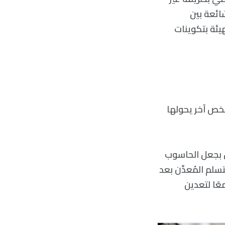
شائعة بين
يئة بتكوينات
شخص آخر يحولها
ل بجعل الحاسوب
لم المُعدِّن بعد
عًا لتعدين