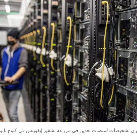
 تشخيصات لمنصات تعدين في مزرعة تشفير إيفوبتس في كلوج نابوكا