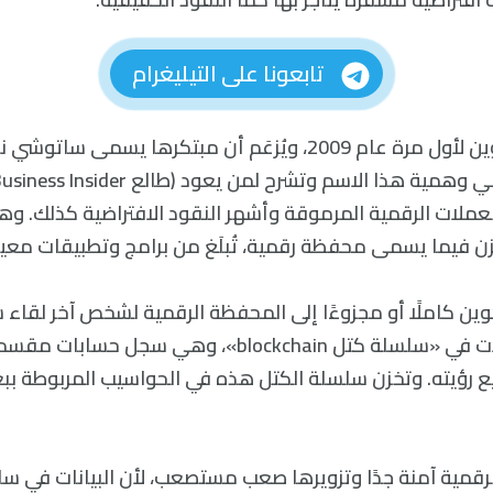
تابعونا على التيليغرام
ظهرت عملة البتكوين لأول مرة عام 2009، ويُزعَم أن مبتكرها يسم
لعملات الرقمية المرموقة وأشهر النقود الافتراضية كذلك. 
 فيما يسمى محفظة رقمية، تُبلَغ من برامج وتطبيقات معين
وين كاملًا أو مجزوءًا إلى المحفظة الرقمية لشخص آخر لقاء
وتخزن هذه التبادلات في «سلسلة كتل blockchain»، وهي سج
يع رؤيته. وتخزن سلسلة الكتل هذه في الحواسيب المربوطة بب
الرقمية آمنة جدًا وتزويرها صعب مستصعب، لأن البيانات في س