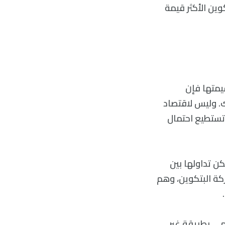
وين الأكثر قيمة
قيمتها فإن
يونًا حسب قول ناسداك. وليس لاقتصاد
 تستطيع احتمال
ة غير مركزية، بل تعمل وفق مبدأ النظير للنظير p2p فيمكن تداولها بين
كة البتكوين، وهم
مي بطريقة غير