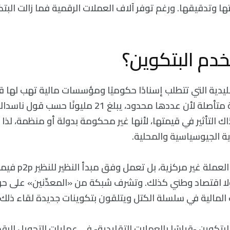
ا وتدقيقها. ورغم توفر آلاف العملات الرقمية فما زالت البتك
خدم البتكوين؟
قليدية التي تتطلب إسنادًا حكوميًا ومؤسسات مالية تهب لها 
البتكوين ذات قيمة متأصلة لأن عددها محدود، يبلغ 21 مل
اك التأثير في قيمتها، لأنها غير محكومة بدولة أو منظمة، لذا
ة الجيوسياسية والمحلية.
هذا يعني أن هذه العمل
ولا اقتصاد وطني كذلك. وتشرف شبكة من «المعدِّنين» على حر
 المالية في سلسلة الكتل ويتلقون بتكوينات جديدة لقاء ذلك.
تكوين -قياسًا بالعملات التقليدية- في عمليات التحويل الرق