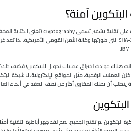
لبتكوين آمنة؟
تعتمد هذه العملة على تقنية تشفير تسمى ptography
إلى الخوارزمية SHA-256 التي طورتها وكالة الأمن القومي الأمريكية. لذا تعد
كانت هناك حوادث اختراق عمليات تحويل للبتكوين! فكيف ذلك؟
زن العملات الرقمية، مثل المواقع الإلكترونية، لا شبكة البتك
 يتطلب أن يملك المخترق أكثر من نصف العقد في أنحاء العال
لبتكوين
ة البتكوين لم تقنع الجميع. نعم لقد جهر أباطرة التقنية أم
إن ذوي النظرة الأكثر تقليدية مثل رئيس مصرف إنكلتراأعلنوا ت