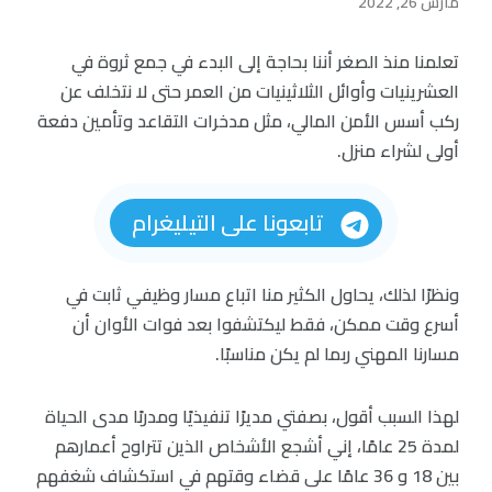
مارس 26, 2022
تعلمنا منذ الصغر أننا بحاجة إلى البدء في جمع ثروة في
العشرينيات وأوائل الثلاثينيات من العمر حتى لا نتخلف عن
ركب أسس الأمن المالي، مثل مدخرات التقاعد وتأمين دفعة
أولى لشراء منزل.
تابعونا على التيليغرام
ونظرًا لذلك، يحاول الكثير منا اتباع مسار وظيفي ثابت في
أسرع وقت ممكن، فقط ليكتشفوا بعد فوات الأوان أن
مسارنا المهني ربما لم يكن مناسبًا.
لهذا السبب أقول، بصفتي مديرًا تنفيذيًا ومدربًا مدى الحياة
لمدة 25 عامًا، إني أشجع الأشخاص الذين تتراوح أعمارهم
بين 18 و 36 عامًا على قضاء وقتهم في استكشاف شغفهم