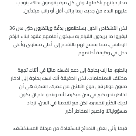
مدار حياتهم بأكملها، وفي كل مرة يقومون بذلك، يتوجب
عليهم البدء من جديد، ربما براتب أقل أو راتب مبتدئين.
لكن الأشخاص الذين يستطلعون بدقّة وينتظرون حتى سن 36
ليقرروا ما يريدون القيام به سيكون أمامهم عقود لبناء الزخم
الوظيفي، مما يسمح لهم بالتقدم إلى أعلى مستوى وأعلى
دخل في وظيفة أحلامهم.
بالطبع، ما زلت بحاجة إلى دعم نفسك ماليًا في أثناء تجربة
مختلف الاهتمامات. لكن الحقيقة أنك لست بحاجة إلى ادخار
مليون دولار قبل بلوغ الثلاثين من عمرك، الفكرة هي أن
تخاطر بنحو كبير في سن مبكرة، لأنه وبنحو عام لن يكون
لديك الكثير لتخسره، لكن مع تقدمنا ​​في السن، تزداد
مسؤولياتنا وتصبح المخاطر أكبر.
فيما يأتي بعض النصائح للاستفادة من مرحلة المستكشف: