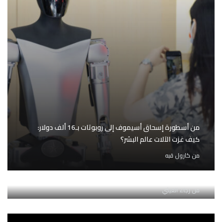
من أسطورة إسحاق أسيموف إلى روبوتات بـ16 ألف دولار:
كيف غزت الآلات عالم البشر؟
من
كارول قبه
العملات الرقمية: وسيلة للدفع أم أداة للمقامرة؟
من
رجاء الغيثي