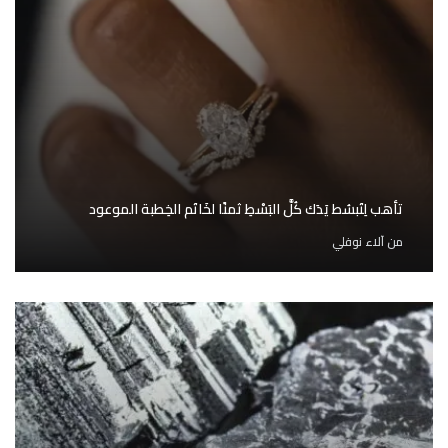
تأهب لِتَبسُط يَدَك كُلَّ البَسْطِ ثمنًا لخَاتَم الخِطبة الموعود
من
آلاء نوفلي