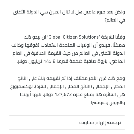
ولكن بعد مرور عامين هل لا تزال الصين هي الدولة الأغنى
في العالم؟
وفقًا لشركة ‘Global Citizen Solutions’ لن ببدو ذلك
ممكنًا، فيبدو أن الولايات المتحدة استعادت تفوقها وكانت
الدولة الأغنى في العالم من حيث القيمة الصافية في العام
الماضي، بثروة صافية ضخمة قدرها 145.8 تريليون دولار.
ومع ذلك فإن الأمر مختلف إذا تم تقييمه بناءً على الناتج
المحلي الإجمالي (الناتج المحلي الإجمالي للفرد)، لوكسمبورغ
هي الفائزة هنا بمبلغ قدره 127,673 دولار، تليها أيرلندا
والنرويج وسويسرا.
ترجمة:
إلهام مخلوف