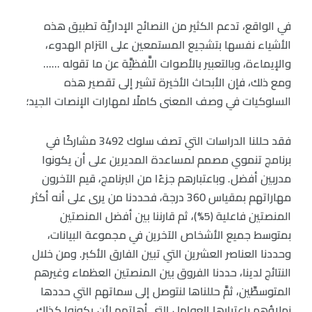
في الواقع، تدعم الكثير من النصائح الإداريَّة تطبيق هذه
الأشياء نفسها بتشجيع المستمعين على التزام الهدوء،
والإيماءة، وبالتعبير بالأصوات اللَّفظيَّة عن ما تقوله ……
ومع ذلك، فإن الأبحاث الأخيرة تشير إلى تقصير هذه
السلوكيات في وصف المعنى كاملًا لمهارات الإنصات الجيد؛
فقد حللنا الدراسات التي تصف سلوك 3492 مشاركًا في
برنامج تنموي مصمم لمساعدة المديرين على أن يكونوا
مدربين أفضل. وباعتبارهم جزءًا من البرنامج، قيم الآخرون
مهاراتهم بمقياس 360 درجة، فحددنا من يرى على أنه أكثر
المنصتين فاعلية (5%)، ثم قارننا بين أفضل المنصتين
بمتوسط جميع الأشخاص الآخرين في مجموعة البيانات،
وحددنا العناصر العشرين التي تبين الفارق الأكبر. ومن خلال
النتائج لدينا، حددنا الفروق بين المنصتين العظماء وغيرهم
المتوسطِّين، ثمَّ حللناها لنتوصل إلى سماتهم التي حددها
زملاؤهم باعتبارها العوامل التي أهلتهم لأن يكونوا كذلك.