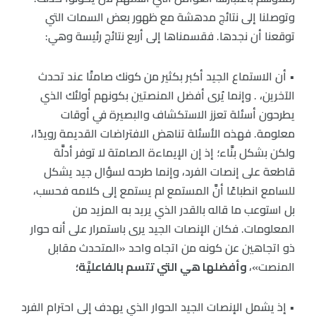
وتوصلنا إلى نتائج مدهشة مع ظهور بعض السمات التي
توقعنا أن نجدها. فقسمناها إلى أربع نتائج رئيسة وهي:
• أن الاستماع الجيد أكبر بكثير من كونك صامتًا عند تحدث
الآخرين، . وإنما يُرى أفضل المنصتين بكونهم أولئك الذي
يطرحون أسئلة تعزز الاستكشاف والبصيرة في أوقات
معلومة. فهذه الأسئلة تناهض الافتراضات القديمة رويدًا،
ولكن بشكل بنَّاء؛ إذ إن الإيماءة الصامتة لا توفر أدلَّة
قاطعة على إنصات الفرد، وإنما طرحه لسؤال جيد يشكل
للسامع انطباعًا أنَّ المستمع لم يستمع إلى كلامه فحسب،
بل استوعب ما قاله بالقدر الذي يريد به المزيد من
المعلومات. فكان الإنصات الجيد يرى باستمرار على أنه حوار
ذو اتجاهين عن كونه من اتجاه واحد «المتحدث مقابل
المنصت»،
وأفضلها هي التي تتسم بالفاعليَّة؛
• إذ يشمل الإنصات الجيد الحوار الذي يهدف إلى احترام الفرد