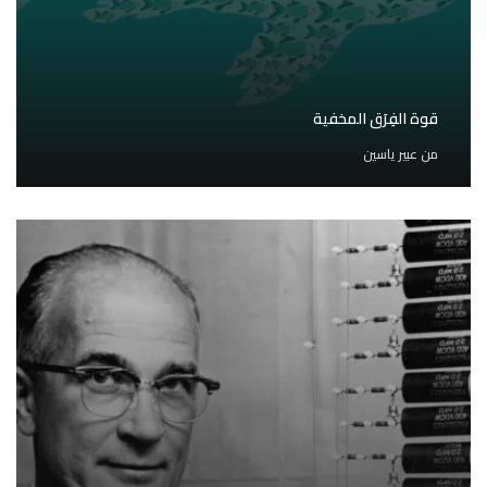
قوة الفِرَق المخفية
من
عبير ياسين