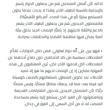
لذاته. لأن أفضل المنصتين هم من يجعلون الحوار يتسم
بالإيجابية بالنسبة للطرف الآخر، وهذا لا يحدث عندما يكون
المستمع سلبيًا (أو في هذا الصدد، أمر بالغ الأهميَّة!).
فالمنصتون الجيدون هم من يجعلون الطرف الآخر يشعر
بالدعم والثقة ناحيتهم، إذ يتميَّز الإنصات الجيد بخلق بيئة
آمنة يمكن فيها مناقشة القضايا والاختلافات بصراحة.
• فهو يرى على أنَّه حوار تعاوني. فمن خلال الحوارات، تقدَّم
الملاحظات بسلاسة من كلا الاتجاهين دون دفاع أحدهما عن
الملاحظات التي قدمها الآخر. لكن، يُرى المفتقرون إلى هذه
المهارة متبارين إذ إن الإنصات لديهم ما هو إلا تصيد
الأخطاء عند تكوين المنطق، باستعانتهم بالصمت كوسيلة
للرد فيما بعد؛ مما قد يجعلك مناظرًا ممتازًا، وليس منصتًا
جيِّدًا؛ لأن المنصتين الجيدين يتحدون الافتراضات القديمة
ويناهضونها، لأن الفرد الذي يستمع إليه يشعر بمساعدة
المنصت له، لا من أجل السعي إلى الفوز في جدال.