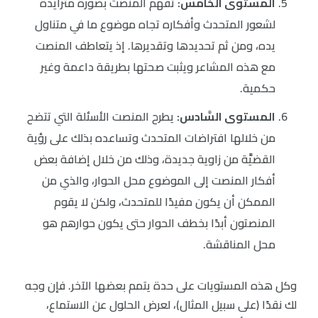
المستوى الخامس:
تفهم المنصت بصورة متزايدة
لشعور المتحدث وأفكاره تجاه موضوع ما في متناول
يده، ومن ثم تحديدها وتقديرها. إذ يتعاطف المنصت
مع هذه المشاعر ويثبت صحتها بطريقة داعمة وغير
حكمية.
المستوى السَّادس:
يطرح المنصت الأسئلة التي تتضح
من خلالها افتراضات المتحدث وتساعده بذلك على رؤية
القضيَّة من زاوية جديدة، وذلك من خلال إضافة بعض
أفكار المنصت إلى الموضوع محل الحوار، والذي من
الممكن أن يكون مفيدًا للمتحدث، ولكن لا يقوم
المنصتون أبدًا بخطف الحوار حتى يكون حوارهم هو
محل المناقشة.
وكل هذه المستويات على حدة يتمم بعضها الآخر. فإن وجه
لك نقدًا (على سبيل المثال)، لعرض الحلول عن الاستماع،