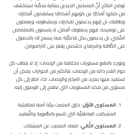
توضح النتائج أنَّ المنصتين الجيدين بمثابة منصَّة تستكشف
من خلالها أفكارًا عن كونهم أشخاصًا يستنفذون أفكارك
وطاقتك، بل إنهم يدعمون تفكيرك، وينشطونه، ويعملون
على توضيحه. فهم يجعلونك أفضل، لا يتسمون بالامتصاص
السَّلبي، بل يدعمون بكل فاعليَّة؛ مما يسمح لك بالحصول
على الطَّاقة والارتفاع، كشخص يقفز على الترامبولين.
وتوجد بالطبع مستويات مختلفة من الإنصات؛ إذ لا يتطلب كل
حوار القدر ذاته من الإنصات، فالكثير من الحوارات يمكن أن
تستفيد منها بمزيد من التركيز والإنصات. لذا، انظر إلى كل
مستوى من هذه المستويات التي تطمح إلى الوصول إليه:
المستوى الأوَّل:
خلق المنصت بيئة آمنة لمناقشة
المشكلات العاطفيَّة التي تتسم بالصُّعوبة والتَّعقيد.
المستوى الثَّاني:
ابتعاد المنصت عن المشتتات