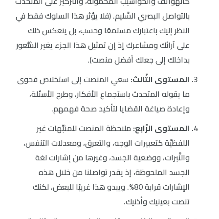
كالهواتف والحواسيب المحمولة، والتركيز على المتحدث
بالتواصل البصري السَّليم. (فلا يؤثر هذا السلوك فقط في
النظر إليك باعتبارك مستمعًا وحسب، بل ينعكس ذلك
على آرائك ومشاعرك إذ إن تمثيل هذا الجزء يغير الشُّعور
بداخلك إلى جعلك أفضل منصت).
المستوى الثَّالث:
سعي المنصت إلى استخلاص فحوى
ما يقوله المتحدث باستجماع الأفكار، وطرح الأسئلة،
وإعادة صياغة القضايا لتأكيد صحة فهمهم.
المستوى الرَّابع:
ملاحظة المنصت للمنبِّهات غير
اللفظيَّة كتعبيرات الوجه، والتعرق، ومعدلات التنفس،
والنَّبرات، ووضعية الجسد، وغيرها من إشارات لغة
الجسد الملحوظة، إذ يقدر تواصلنا من خلال هذه
الإشارات قرابة 80%. ويبدو هذا غريبًا للبعض، لكنك
تنصت بعينيك وأذنيك.