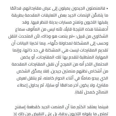
• فالمنصتون الجيدون يميلون إلى عرض مقترحاتهم، فدائمًا
ما يتضمَّن الإنصات الجيد بعض التعليقات المقدمة بطريقة
يقبلها الآخرون وتفتح مسارات بديلة للنظر فيها. وقد
أدهشتنا هذه النتيجة قليلًا، لأنه ليس من المألوف سماع
الشكاوي من قبيل: «لم ينصت هو وذاك، لأن المتحدث انتقل
وحسب إلى المشكلة لمحاولة حلِّها». ربما تخبرنا البيانات أن
تقديم المقترحات ليست هي المشكلة في حد ذاتها، وإنما
المهارة المتطلبة لتقدم بها تلك المقترحات، أو يكمن
الاحتمال الآخر أنه من المرجح أن نقبل المقترحات المقدمة
من أشخاص نظنهم منصتين جيدين. (فلا يصدَّق الشخص
الذي يبدو صامتًا في أثناء الحوار كامله، ثم ينتقل لعرض
مقترح)، ولا يكون آخر مدافعًا أو سلبيًا، ثم يحاول إعطاء
النصائح كمحل ثقة).
فبينما يعتقد الكثير منا أن المنصت الجيد كقطعة إسفنج
تمتص ما يقوله الآخرون بدقة، بل على النقيض من ذلك إذ