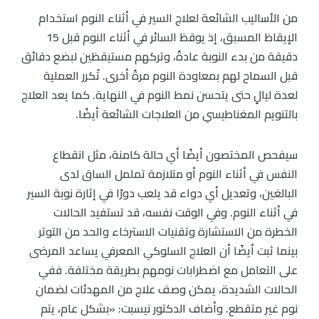
من الأساليب الشائعة لعلاج السير في أثناء النوم استخدام
الإيقاظ المسبق، إذ يوقظ السائر في أثناء النوم قبل 15
دقيقة من بدء النوبة عادةً، وتركهم مستيقظين لبضع دقائق
قبل السماح لهم بمعاودة النوم مرةً أخرى. تُكرر العملية
لعدة ليالٍ حتى يتحسن نمط النوم في النهاية. كما يعد العلاج
بالتنويم المغناطيسي من العلاجات الشائعة أيضًا.
سيفحص المختصون أيضًا أي حالة كامنة، مثل انقطاع
النفس في أثناء النوم أو متلازمة تململ الساق لدى
البالغين، وتعديل أي دواء قد يلعب دورًا في إثارة نوبة السير
في أثناء النوم. وفي الوقت نفسه، قد تستفيد الحالات
الخطرة من الاستشارة وتقنيات الاسترخاء والحد من التوتر
بينما ثبت أيضًا أن العلاج السلوكي المعرفي يساعد المرضى
على التعامل مع اضطرابات نومهم بطريقة مختلفة. ففي
الحالات الشديدة، يمكن وصف علاج من المهدئات لضمان
نوم غير متقطع. وأضاف الدكتور نيسبت: «بشكل عام، يتم