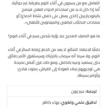
التعامل مع من يسيرون في أثناء النوم بطريقة غير دوائية،
أما إذا كان لا بد من استخدام الدواء للعلاج، فينصح
بالبنزوديازيبين [الذي يعمل على خفض نشاط الدماغ] أو
مضادات الاكتئاب للبالغين والميلاتونين للأطفال».
ما هو التصرف الصحيح عند رؤية شخص يسير في أثناء النوم؟
خلافًا للاعتقاد الشائع، لا يعد من الخطر إيقاظ السائر في أثناء
النوم، ولا سيما أنه سيصاب بالارتباك وسيستغرق الأمر دقائق
حتى يستعيد وعيه بالكامل. ومع ذلك، فإن أفضل نصيحة
هي توجيههم ببطء للعودة إلى الفراش، بصوت هادئ
وأوامر بسيطة.
ترجمة:
عبير زبون
تدقيق علمي ولغوي:
بهاء كاظم