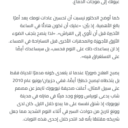
عيونك إلى موجات الدماغ.
كما أوضح الدكتور نيسبت أن تحسين عادات نومك يعد أمرًا
بالغ الأهمية. إذ بيّن: «عليك أن تكون هادئًا في الساعة
الأخيرة قبل أن تأوي إلى الفراش». «لذا ينصح بتجنب الضوء
الأزرق للأجهزة والمحفزات الأخرى قبل الاستراحة في المساء.
إذ لن يساعدك ذلك على النوم فحسب، بل سيساعدك أيضًا
على الاستغراق فيه».
يصبح العلاج ضروريًا عندما لا يتعدى كونه مدمرًا للحياة فقط
بل يتخطاه ليصبح خطيرًا أيضًا، ففي حزيران/يونيو عام 2010
على سبيل المثال، أعلنت صحيفة نيويورك تايمز عن مصمم
شاب يدعى توبياس وونغ وجد ميتًا في منزله في مدينة
نيويورك إذ شنق نفسه على ما يبدو خلال الليل. كان لدى
وونغ تاريخ من حوادث السير في أثناء النوم الشديد مما جعل
شريكه مقتنعًا بأنه قد انتحر خلال إحدى هذه النوبات.