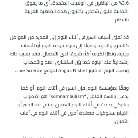
3.6% من البالغين في الولايات المتحدة، أي ما يفوق
الثمانية مليون شخص، يختبرون هذه الظاهرة الغريبة
بانتظام.
قد تعزى أسباب السير في أثناء النوم إلى العديد من العوامل
كالقلق والجهد وصولًا إلى سوء جودة النوم أو لأسباب
جينية، ونظرًا لكونه أكثر شيوعًا لدى الأطفال، فقد يسبب ذلك
إشكاليةً عند البلوغ كما بيّن استشاري المخ والأعصاب
وطبيب النوم الدكتور Angus Nisbet لموقع Live Science.
وفقًا لمؤسسة النوم، فإن السير في أثناء النوم، أو كما
يدعى بالاسم العلمي “somnambulism” هو اضطراب
سلوكي يحدث في أثناء النوم العميق وينتج عنه السير أو
القيام بسلوكيات معقدة أخرى في أثناء النوم في أغلب
الأحيان.