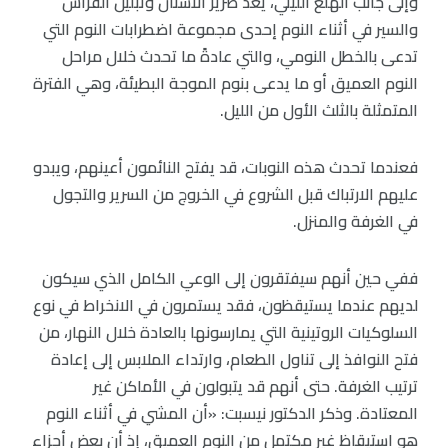
وإلى جانب الهلع الليلي، يعد صرير الأسنان وتبليل الفراش
والسير في أثناء النوم إحدى مجموعة اضطرابات النوم التي
تدعى بالخطل النومي، والتي عادةً ما تحدث خلال مراحل
النوم العميق أو ما يدعى بنوم الموجة البطيئة، وهي الفترة
المتمثلة بالثلث الأول من الليل.
فعندما تحدث هذه النوبات، قد يفتح النائمون أعينهم، ويبدو
عليهم الارتباك قبل الشروع في الخروج من السرير والتجول
في الغرفة والمنزل.
ففي حين أنهم سيفتقرون إلى الوعي الكامل الذي سيكون
لديهم عندما يستيقظون، فقد يستمرون في الانخراط في نوع
السلوكيات الروتينية التي يمارسونها بالعادة خلال النهار، من
فتح النوافذ إلى تناول الطعام، وارتداء الملابس إلى إعادة
ترتيب الغرفة. حتى أنهم قد يتبولون في الأماكن غير
المعتادة. وذكر الدكتور نيسبت: «أن المشي في أثناء النوم
هو استيقاظ غير مكتمل من النوم العميق، إذ أن بعض أجزاء