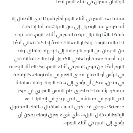
الوالدان يسيران في أثناء النوم أيضًا.
فبينما يعد السير في أثناء النوم أكثر شيوعًا لدى الأطفال إلا
أنه يتراجع عند الوصول إلى سن المراهقة. أما إذا كنت
شخصًا بالغًا ولا تزال عرضة للسير في أثناء النوم، فقد تزداد
احتمالية النوبات وتكرار المعاناة خاصةً إذا كنت تعاني أيضًا
من الحرمان من النوم بالإضافة إلى الإجهاد والقلق. وقد
تزيد أدوية معينة أو تعاطي الكحول أو امتلاء المثانة قبل
النوم أيضًا من فرص السير في أثناء النوم، وكذلك آثار الإصابة
في الرأس أو الدماغ. فحتى التغيير في بيئة نومك، كالإقامة
في فندق، يمكن أن يؤدي إلى هذه النوبة. وقالت سامانثا
بريسكو، رئيسة اختصاصيي علم النفس السريري في مركز
لندن للنوم في مستشفى لندن بريدج في إنجلترا، لـ Live
Science: «وحتى قد يكون السبب استقبال هاتفك المحمول
للإشعارات خلال الليل»، «أي شيء يعيق نومك يمكن أن
يؤدي إلى السير في أثناء النوم».