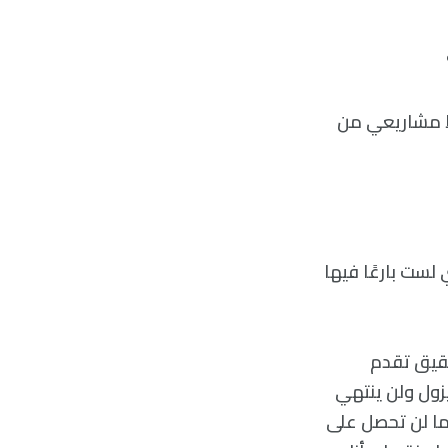
خطط مشاريعي من
ست بارعًا فيها
حقيق تقدم
زول ولن ينتهي
بما لن تحصل على