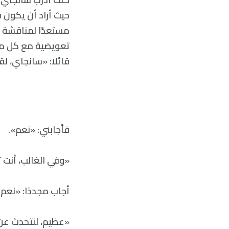
حيث أراد أن يكون ف
مستعدًا لمناقشة ال
تعويضية مع كل مو
قائلًا: «سانجاي، 
فأجابني: «نعم».
«وفي الغالب، أنت
أجاب مجددًا: «نعم»
«عظيم، لنتحدث عن