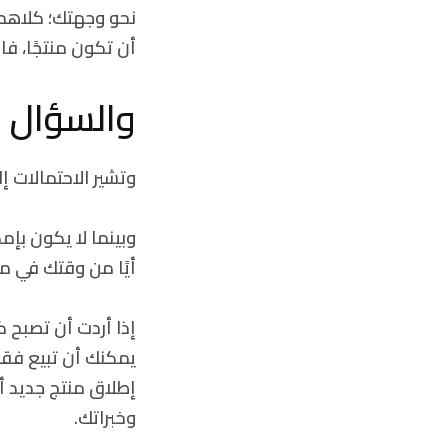
نحو وجهتك؛ كلاهما
أن تكون منتجًا، ف
والسؤال ال
وتشير الاحتمالات إ
وبينما لا يكون بإم
أيًا من وقتك في مل
إذا أردت أن تصبح ك
يمكنك أن تبيع فقط
إطلاق منتج جديد أ
وخبراتك.