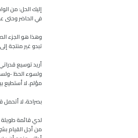
إليك الحل: من الو
في الحاضر وحتى عندم
وهذا هو الجزء الص
تبدو غير منتجة إلى
ولسوء الحظ -ولست م
مؤلم، لا أستطيع بي
بصراحة، لا أتحمل قر
لدي قائمة طويلة من
من أجل القيام بشيء