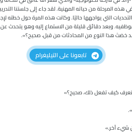
ي هذه المرحلة من حياته المهنية. لقد جاء إلى جلستنا التدريب
تحديات التي يواجهها حاليًا. وكانت هذه المرة حول خطته لإج
ظفيه. وبعد دقائق قليلة من الاستماع إليه وهو يتحدث عن
لقد خضتَ هذا النوع من المحادثات من قبل، صحيح؟».
تابعونا على التيليغرام
 تعرف كيف تفعل ذلك، صحيح؟»
.
 شيء آخر.»