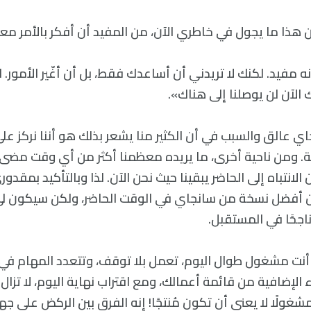
ن هذا ما يجول في خاطري الآن، من المفيد أن أفكر بالأمر مع
ه مفيد. لكنك لا تريدني أن أساعدك فقط، بل أن أغّير الأمور. ا
لآن لن يوصلنا إلى هناك».
 عالق والسبب في أن الكثير منا يشعر بذلك هو أننا نركز على
. ومن ناحية أخرى، ما يريده معظمنا أكثر من أي وقت مضى 
الانتباه إلى الحاضر يبقينا حيث نحن الآن. لذا وبالتأكيد بمقدوري
فضل نسخة من سانجاي في الوقت الحاضر، ولكن سيكون لي تأث
اجحًا في المستقبل.
أنت مشغول طوال اليوم، تعمل بلا توقف، وتتعدد المهام في
 الإضافية من قائمة أعمالك، ومع اقتراب نهاية اليوم، لا تزال 
غولًا لا يعني أن تكون مُنتجًا! إنه الفرق بين الركض على ج