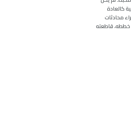
ية كالعادة
راء محادثات
 خططه، قاطعته