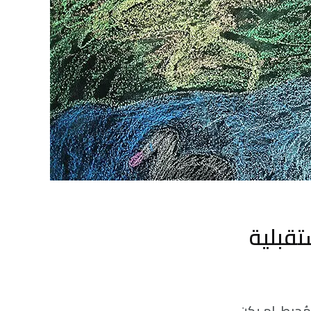
تقبلية
ُحبط. لم يكن