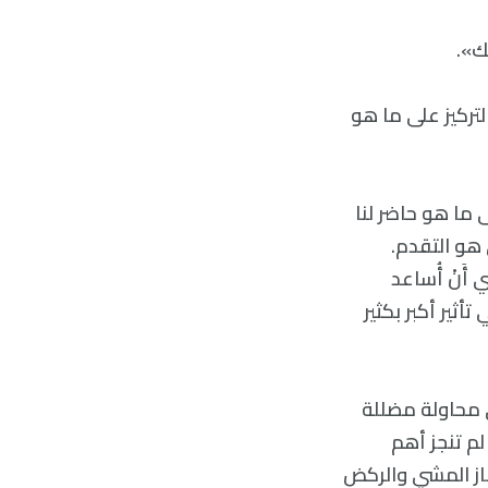
ك».
لتركيز على ما هو
 ما هو حاضر لنا
هو التقدم.
 أَنْ أُساعد
ير أكبر بكثير
 محاولة مضللة
لم تنجز أهم
هاز المشي والركض