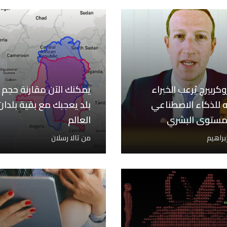
كربيرج يُرعب الخبراء
يمكنك الآن مقارنة حجم 
للذكاء الاصطناعي
بلد يعجبك مع بقية بلدان
مستوى البشري
العالم
إبراهيم
من
تالا رسلان