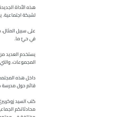
هذه الأداة الجديد
لشبكة اجتماعية. ي
على سبيل المثال، 
في حيٍّ ما.
يستخدم العديد من 
المجموعات، والتي 
داخل هذه المجتمع
قائم حول مدرسة م
كتب السيد زوكربير
محادثاتكم الجماعي
مختلفة في مجتمع و