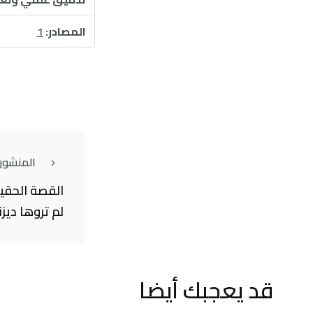
المصادر:
1
المنشور
القصة الحقي
لم تروها ديز
قد يعجبك أيضا