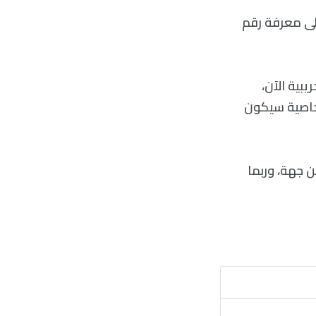
لى معرفة رقم
بية الآن،
للخاصية سيكون
 جهة، وربما