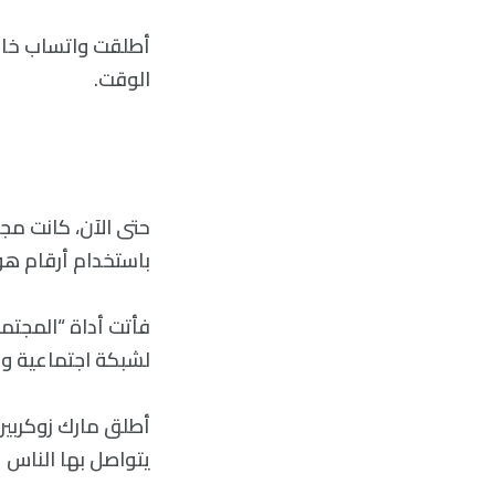
أطلقت واتساب خاص
الوقت.
باستخدام أرقام هو
فأتت أداة “المجتم
لشبكة اجتماعية وا
أطلق مارك زوكربيرغ
يتواصل بها الناس عل