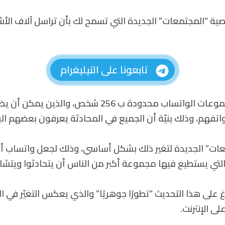
ية “المجتمعات” الجديدة التي تسمح لك بأن تراسل آلاف ا
تابعونا على التيليغرام
حتى الآن، كانت مجموعات الواتساب محدودة ب 256 شخص، والذ
اتفهم، وذلك بنيّة أن الجميع في المحادثة يعرفون بعضهم ال
عات” الجديدة لتغير ذلك بشكل أساسي، وذلك لجعل واتساب أ
لتي يستطيع فيها مجموعة أكبر من الناس أن يتحادثوا ويتشا
 على هذا التحديث “تطورًا جوهريًا” والذي يعكس التغيّر في ا
ى الإنترنت.