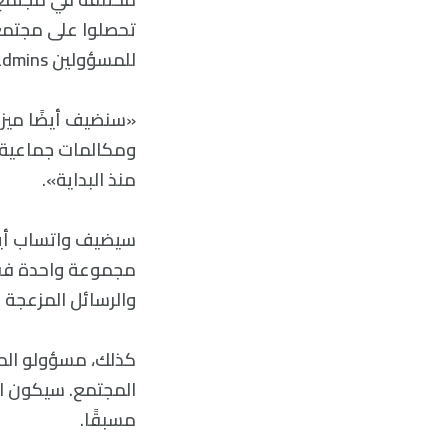
تحصلوا على مجتمع
للمسؤولين admins.»
«سنضيف أيضًا ميزا
ومكالمات جماعية أ
منذ البداية».
سيضيف واتساب أيضًا
مجموعة واحدة فقط
والرسائل المزعجة 
كذلك، مسؤولو المج
المجتمع. سيكون ال
مسبقًا.