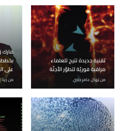
مارك زو
تقنية جديدة تتيح للعلماء
بخططه 
مراقبة فوريّة لتطوّر الأجنّة
على ال
من
نِهال عامر حلبي
من
ريتا 