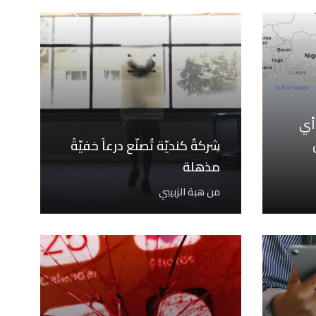
أي
شركةٌ كنديّة تُصنّع درعاً خفيّةً
مذهلة
من
هبة الزبيبي