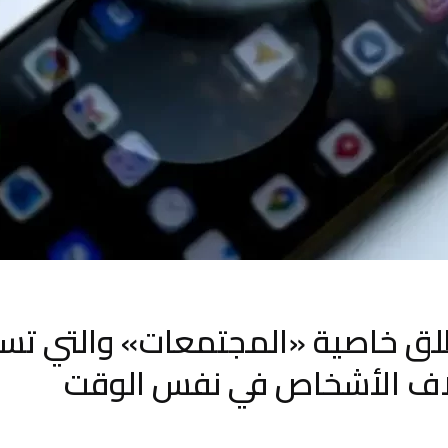
لق خاصية «المجتمعات» والتي تس
لاف الأشخاص في نفس الوقت