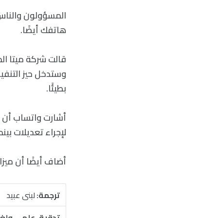
المسؤولون والناس
هاتفك أيضًا.
قالت شركة ميتا الم
وستدخل حيز التنفيذ
بطيئًا.
أشارت واتساب أن ه
لإجراء تعديلات بي
أضاف أيضًا أن ميز
ترجمة:
لبنى عبيد
تدقيق علمي ولغ