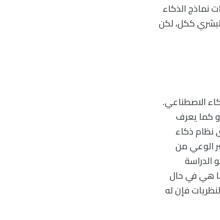
لتقييم قدرات نماذج الذكاء
لبشري ككل، لكن
كاء الاصطناعي.
ود البحث بالتركيز على الوعي الظاهري Phenomenal Consciousness أو كما يعرف
تى نظام ذكاء
ر الوعي من
 الدراسة
ا هي في حال
نظريات فإن له