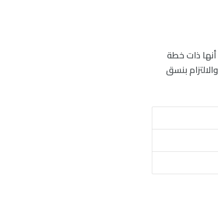
لافتتاح أنها ذات خطة
لالتزام بنسق