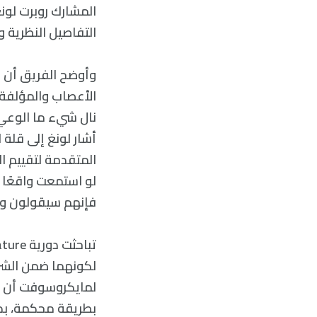
التفاصيل النظرية 
وأوضح الفريق أن فش
نال شيء ما الوعي 
أشار لونغ إلى قلة
المتقدمة لتقييم ا
لو استمعت واقعًا ل
فإنهم سيقولون وع
لكونهما ضمن الشرك
لمايكروسوفت أن هد