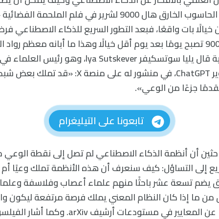
ما كان خيالًا بات واقعًا، فبعد التطور السريع للذكاء الاصطناعي ف
فكرة تحول هال 9000 تصبح يومًا بعد يوم أقل خيالًا وهذا ما أبانه معظم ر
المسؤولة عن تطوير ChatGPT، في منشور له على منصة X: 
قدمًا جزءًا من الوعي».
تابعونا على التيليغرام
احثين أن أنظمة الذكاء الاصطناعي لم تصل إلى نقطة الوعي ح
يع إلى التساؤل: كيف سنعرف أن هذه الأنظمة تملك وعيًا أم 
يضم تسعة عشر باحثًا منهم علماء أعصاب وفلاسفة وعلما
 من ما إذا كان النظام المعني يملك فرصة مرتفعة ليكون واعي
الفريق دليلًا مؤقتًا عن المعايير في مستودعات أرشيف