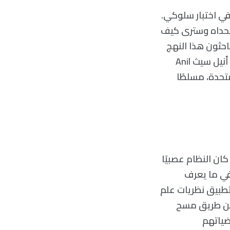
في اختبار سلوكي.
لك وعيًا أو حتى تحداه وسترى كيف
احثون هذا النهج
ب«النظرية المُثقلة Theory-Heavy» وهو الطريق المأمول وفقًا لعالم الاعصاب أنيل سيث Anil
متحدة، مسلطًا
ان النظام عصبيًا
 في ما يعرف
وفرضوا أيضًا إمكانية تطبيق نظريات علم
 عن طريق مسح
ضياتهم