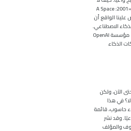
ونحن شهدنا تحول الحاسوب الخارق هال 9000 لشرير في فلم الملحمة الفضائية «2001: A Space
رض علينا الواقع أن
واد الذكاء الاصطناعي.
ففي السنة الماضية قال يليا سوتسكيفر lya Sutskever، وهو رئيس العلماء في مؤسسة OpenAI
«قد تملك بعض شبكات الذكاء
تى الآن، ولكن
لا؟ في هذا
ء حاسوب، قائمة
ًا. وقد نشر
 arXiv. وكما أشار الفيلسوف والمؤلف