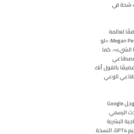
ن هنالك شحة في
قًا لعالمة
الأعصاب والمؤلفة المشاركة في الدراسة من جامعة كاليفورنيا، ميغان بيترز Megan Peters: «لو
ا الشيء». كما
الاصطناعي
يفًا بالقول أنك
صطناعي الوعي
تباحثت دورية Nature الأمر مع كل من شركة مايكروسوفت Microsoft وشركة جوجل Google
حدث الرسمي
ية البشرية
بطريقة محكمة، بدلًا من استبدال الذكاء البشري، مضيفًا أنه من الواضح بعد تقديم GPT4، النسخة