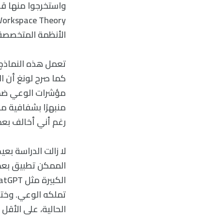
واستخرجوا منها ق
الأنظمة المتخصصة والمسمى ب«النماذج s
تعمل هذه النماذج 
كما صرح لونغ أن ا
مؤشرات الوعي ضمن 
منبهرًا بشفافية مق
رغم أني أخالف بعض 
لا زالت الدراسة ب
الممكن تطبيق بعض 
تملكه الوعي. وختا
الحالية، على الأقل 