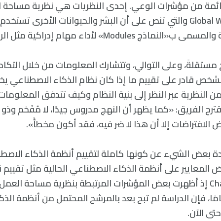
ائمة من مؤشرات الوعي. إحدى النظريات هي نظرية مساحة ا
Global Workspace Theory والتي تنص على أن البشر والحيوانات الأخرى تس
Module» لأداء مهام إدراكية مثل الرؤية والسمع.
مستقلةً، وعلى التوالي، وتتشارك المعلومات من خلال التكام
لشخص قادر على تقييم ما إذا كان نظام الذكاء الاصطناعي ي
النظرية عبر النظر إلى بنية النظام وكيف تتدفق المعلومات
ترح الفريق: «كما يظهر أن النهج مدروس جيدًا، لا مُفَخم وذو
الافتراضات إلا أن هذا لا ضر فيه، فقد أكون مخطأً».
عيدة بعض الشيء عن كونها كاملة لتقييم أنظمة الذكاء الاصط
المعايير على أنظمة الذكاء الاصطناعي الحالية مثل تقييم ن
الكبيرة مثل ChatGPT إذ أظهرت بعض المؤشرات المرتبطة بنظرية مساحة ال
مًا، فإن الدراسة لم تبح بعد بالمرشح المحتمل من أنظمة الذ
حتى الآن.