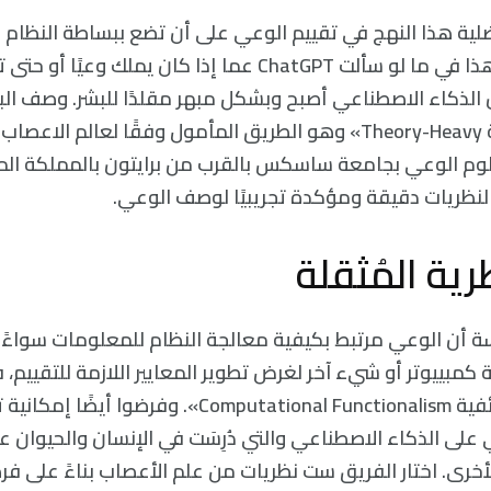
ضلية هذا النهج في تقييم الوعي على أن تضع ببساطة النظام 
يمكنك التأكد من هذا في ما لو سألت ChatGPT عما إذا كان يم
أن الذكاء الاصطناعي أصبح وبشكل مبهر مقلدًا للبشر. وصف الب
كز علوم الوعي بجامعة ساسكس بالقرب من برايتون بالمملكة ال
لنظريات دقيقة ومؤكدة تجريبيًا لوصف الوعي.
ية المُثقلة
 أن الوعي مرتبط بكيفية معالجة النظام للمعلومات سواءً ك
كمبييوتر أو شيء آخر لغرض تطوير المعايير اللازمة للتقييم،
ب«الحوسبة الوظائفية Computational Functionalism». 
على الذكاء الاصطناعي والتي دُرِسَت في الإنسان والحيوان
لأخرى. اختار الفريق ست نظريات من علم الأعصاب بناءً على فر