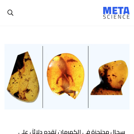
سحالٍ محتجزة في الكهرمان تقدم دلائلَ على