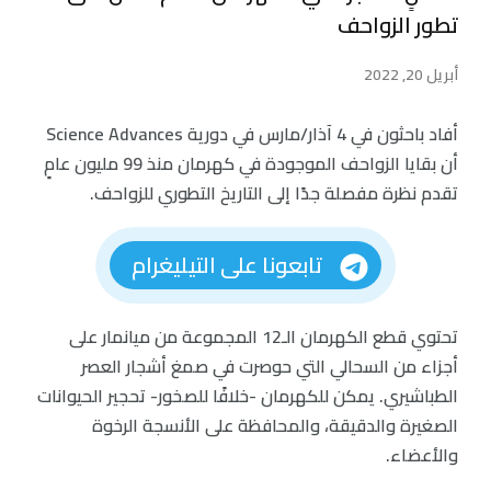
تطور الزواحف
أبريل 20, 2022
أفاد باحثون في 4 آذار/مارس في دورية Science Advances
أن بقايا الزواحف الموجودة في كهرمان منذ 99 مليون عامٍ
تقدم نظرة مفصلة جدًا إلى التاريخ التطوري للزواحف.
تابعونا على التيليغرام
تحتوي قطع الكهرمان الـ12 المجموعة من ميانمار على
أجزاء من السحالي التي حوصرت في صمغ أشجار العصر
الطباشيري. يمكن للكهرمان -خلافًا للصخور- تحجير الحيوانات
الصغيرة والدقيقة، والمحافظة على الأنسجة الرخوة
والأعضاء.