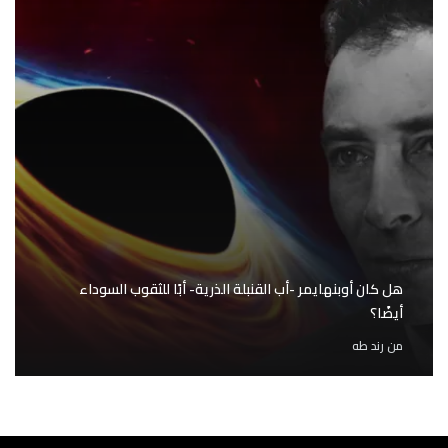
هل كان أوبنهايمر -أب القنبلة الذرية- أبًا للثقوب السوداء
أيضًا؟
من
رند طه