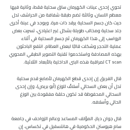
تحوي إحدى عينات الكهرمان ساق سحلية فقط، وثانية فيها
معظم اللسان، وثالثة تضم طبقة شفافة من الحراشف تدل
حيث كان جسم السحلية يرقد ذات مرة. ويوجد في عينة أخرى
جلد سحلية ومخالب طويلة بشكل غير اعتيادي، تسربت بعض
الرواسب إلى هذا الكهرمان ثم جسم السحلية في أثناء
عملية التحجر وشكلت قالبًا لبعض العظام. انتفع الباحثون
بهذه المصادفة واستخدموا تقنية التصوير الطبقي المحوري
CT scan لمراقبة هذه البنى الداخلية بالأبعاد الثلاثية.
قال الفريق إن إحدى قطع الكهرمان لأصابع قدم سحلية
تدل أن بعض السحالي أسلافٌ للوزغ (أبو بريص)، وإن إحدى
السحالي المحفوظة قد تكون حلقة مفقودة بين الوزغ
الحالي وأسلافه.
قال جوان دياز، المؤلف المساعد وعالم الزواحف في جامعة
سام هيوستن الحكومية في هانتسفيل في تكساس، إن