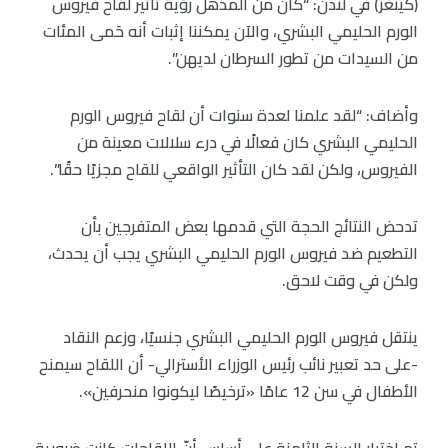
(كينغز) في لندن: “كان من المذهل رؤية تأثير لقاح فيروس
الورم الحليمي البشري، والآن يمكننا إثبات أنه حَمى المئات
من السيدات من تطور السرطان لديهن”.
وأضاف: “لقد علمنا لعدة سنوات أن لقاح فيروس الورم
الحليمي البشري كان فعالًا في درء سلالات معينة من
الفيروس، ولكن لقد كان التأثير الواقعي للقاح مجزيًا حقًا”.
تدحض النتائج الحجة التي قدمها بعض المتفرجين بأن
التطعيم ضد فيروس الورم الحليمي البشري يجب أن يحدث،
ولكن في وقت لاحق.
ينتقل فيروس الورم الحليمي البشري جنسيًا، وزعم النقاد
-على حد تعبير نائب رئيس الوزراء الأسترالي- أن اللقاح سيمنح
الأطفال في سن 12 عامًا «ترخيصًا ليكونوا منحرفين».
تم اختيار السنة الثامنة على أساس أنّ اللقاحات كانت ضرورية