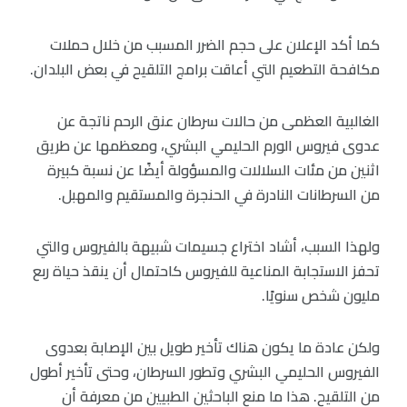
كما أكد الإعلان على حجم الضرر المسبب من خلال حملات
مكافحة التطعيم التي أعاقت برامج التلقيح في بعض البلدان.
الغالبية العظمى من حالات سرطان عنق الرحم ناتجة عن
عدوى فيروس الورم الحليمي البشري، ومعظمها عن طريق
اثنين من مئات السلالات والمسؤولة أيضًا عن نسبة كبيرة
من السرطانات النادرة في الحنجرة والمستقيم والمهبل.
ولهذا السبب، أشاد اختراع جسيمات شبيهة بالفيروس والتي
تحفز الاستجابة المناعية للفيروس كاحتمال أن ينقذ حياة ربع
مليون شخص سنويًا.
ولكن عادة ما يكون هناك تأخير طويل بين الإصابة بعدوى
الفيروس الحليمي البشري وتطور السرطان، وحتى تأخير أطول
من التلقيح. هذا ما منع الباحثين الطبيين من معرفة أن