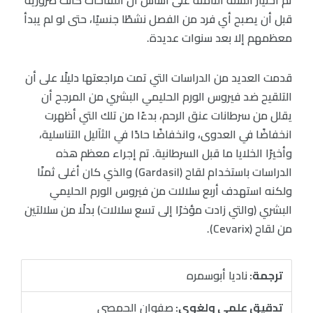
قبل أن يصبح أي فرد من الفصل نشطًا جنسيًا، حتى لو لم يبدأ
معظمهم إلا بعد سنوات عديدة.
قدمت العديد من الدراسات التي تمت مراجعتها دليلًا على أن
التلقيح ضد فيروس الورم الحليمي البشري من المرجح أن
يقلل من سرطانات عنق الرحم، بدءًا من تلك التي أظهرت
انخفاضًا في العدوى، وانخفاضًا حادًا في الثآليل التناسلية،
وأخيرًا الخلايا ما قبل السرطانية. تم إجراء معظم هذه
الدراسات باستخدام لقاح (Gardasil) والذي كان أغلى ثمنًا
ولكنه استهدف أربع سلالات من فيروس الورم الحليمي
البشري (والتي زادت مؤخرًا إلى تسع سلالات) بدلًا من سلالتين
من لقاح (Cevarix).
ترجمة:
ناديا أبوسمره
تدقيق علمي ولغوي:
صفوان الحمصي