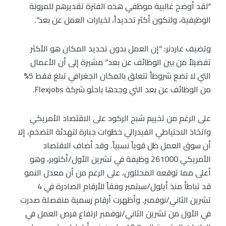
“لقد أوضح غالبية موظفي هذه الفترة تقديرهم للمرونة
الوظيفية، ولنكون أكثر تحديداً، لخيارات العمل عن بعد”.
وتضيف غاردنر: “إن العمل بدون تحديد المكان هو الأكثر
تفضيلاً من بين الوظائف عن بعد” مشيرة إلى أن الأعمال
التي لا تضع شروطاً تتعلق بالمكان الجغرافي تبلغ فقط 5%
من الوظائف عن بعد التي وجدها باحثو شركة Flexjobs.
على الرغم من تخييم شبح الركود على الاقتصاد الأمريكي
واتخاذ الاحتياطي الفيدرالي خطوات جبارة لتهدئة التضخم، إلا
أن سوق العمل ظل قوياً نسبياً. وقد أضاف الاقتصاد
الأمريكي 261000 وظيفة في تشرين الأول/أكتوبر، وهو
أعلى مما توقعه المحللون، على الرغم من أن معدل النمو
قد تباطأ منذ أيلول/سبتمبر وفقاً للأرقام الصادرة في 4
تشرين الثاني/نوفمبر. وأظهرت أرقام رسمية منفصلة صدرت
في الأول من تشرين الثاني/نوفمبر ارتفاع فرص العمل في