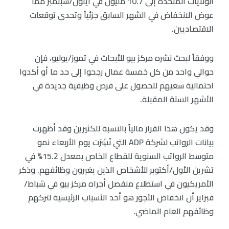
الولايات المتحدة إلى 10.7 مليون في أيلول/سبتمبر مما
عوض الانخفاض في الشهر السابق جزئياً وتحدى توقعات
الاقتصاديين.
ووفقاً لبحث نشره مركز بيو للأبحاث في تموز/يوليو، فإن
حوالي واحد من كل خمسة عمال رجحوا إلى حد ما أو أكدوا
احتمالية سعيهم للحصول على فرص وظيفية جديدة في
الأشهر الستة المقبلة.
وقد يكون هذا القرار مالياً بالنسبة للكثيرين وقد أظهرت
بيانات الرواتب لشركة ADP التي نُشِرَت يوم الأربعاء نمو
متوسط الرواتب السنوية للقطاع الخاص بمعدل 15.2% في
تشرين الأول/أكتوبر للأشخاص الذين يغيرون وظائفهم. وذكر
الأمريكيون في استطلاع منفصل أجراه مركز بيو في شباط/
فبراير أن انخفاض الأجور هو أحد الأسباب الرئيسية لتركهم
وظائفهم العام الماضي.