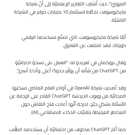
المهنيّ”، حيث أشارت التقارير الإعلاميّة إلى أنّ شركة
مايكروسوفت تخطّط لاستثمار 10 مليارات دولار في الشركة
الناشئة.
أمّا شركة مايكروسوفت، التي تصنّع مساعدها الرقمي
كورتانا، فقد امتنعت عن التعليق.
وقال بروكمان في تغريدةٍ له: “العمل على نسخةٍ احترافيّةٍ
من ChatGPT من شأنه أن يوفّر حدودًا أعلى وأداءً أسرع”.
وقد أصدرت شركة OpenAI في أواخر العام الماضي نسختها
المجانيّة من روبوت الدردشة ChatGPT القادر على الإجابة عن
الأسئلة بشكلٍ جيّدٍ، لدرجة أنّها أعادت فتح النقاش حول
المخاطر المرتبطة بتقنيّات الذكاء الاصطناعي (AI).
كما أثار ChatGPT مخاوف من احتماليّة أن يستخدمه الطلّاب