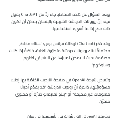
وبعد السؤال عن هذه المخاطر، جاء ردٌّ من ChatGPT يقول
فيه: إنّ روبوتات الدردشة الشبيهة بالإنسان يمكن أن تكون
ذات خطرٍ إذا ما أسيء استخدامها.
وقد ذكر (Chatbot) لوكالة فرانس برس: “هناك مخاطر
محتملةٌ لبناء روبوتات دردشة متطوّرة للغاية، خاصّةً إذا كانت
مصمّمة بحيث لا يمكن تمييزها عن البشر في لغتهم
وسلوكهم”.
وتعرض شركة OpenAI في صفحة الترحيب الخاصّة بها إخلاء
مسؤوليّتها، ذاكرةً أنّ روبوت الدردشة “قد يقدّم أحيانًا
معلومات غير صحيحة” أو “ينتج تعليماتٍ ضارّة أو محتوىً
متحيّز”.
وشركة OpenAI، التي شارك في تأسيسها في سان