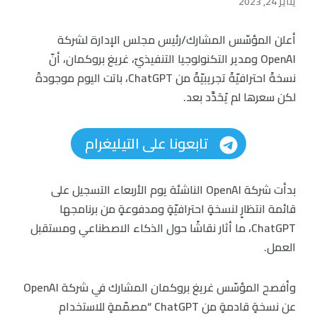
يناير 24, 2023
أعلن المؤسّس المشارك/رئيس مجلس الإدارة لشركة
OpenAI ومدير التكنولوجيا التنفيذيّ، غريغ بروكمان، أنّ
نسخةً احترافيّةً تجريبيّةً من ChatGPT، باتت اليوم موجودةً
لكن سعرها لم يُحَدَّد بعد.
تابعونا على التيليغرام
بدأت شركة OpenAI الناشئة يوم الأربعاء التسجيل على
قائمة انتظارٍ لنسخةٍ احترافيّةٍ ومدفوعةٍ من برنامجها
ChatGPT، ما أثار نقاشًا حول الذكاء الاصطناعي ومستقبل
العمل.
وأفصح المؤسّس غريغ بروكمان المشارك في شركة OpenAI
عن نسخةٍ قادمةٍ من ChatGPT “مصمّمةٍ للاستخدام