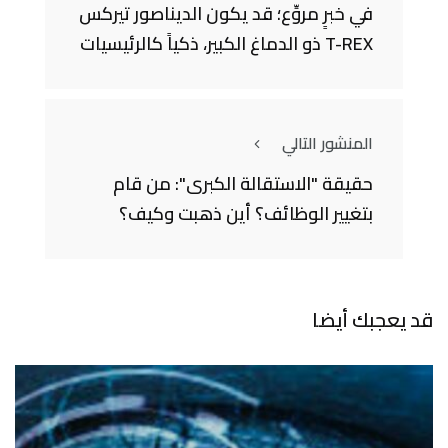
في خبرٍ مروِّع؛ قد يكون الديناصور تيركس
T-REX ذو الدماغ الكبير، ذكياً كالرئيسيات
المنشور التالي
حقيقة "الاستقالة الكبرى": من قام
بتغيير الوظائف؟ أين ذهبت وكيف؟
قد يعجبك أيضا