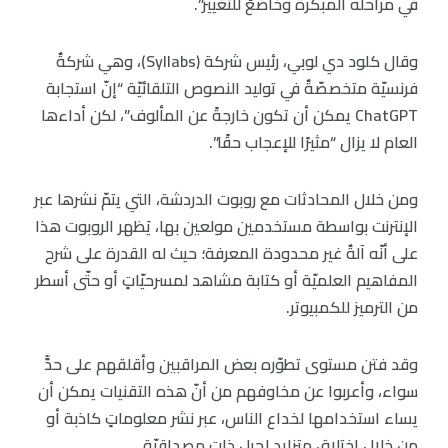
في مراحله المبكّرة وخاضعٌ للتغيير”.
وقال كلود دي لوبي، رئيس شركة (Syllabs)، وهي شركةٌ
فرنسيّة متخصصّةٌ في توليد النصوص التلقائيّة “إنّ استجابة
ChatGPT يمكن أن تكون خارجةً عن المألوف”، لكن أداءها
العام لا يزال “مثيرًا للإعجاب حقًا”.
ومن خلال المحادثات مع روبوت الدردشة، التي يتمّ نشرها عبر
الإنترنت بواسطة مستخدمين مولعين بها، يَظهر الروبوت هذا
على أنّه آلةٌ غير محدودة المعرفة؛ حيث له القدرة على شرح
المفاهيم العلميّة أو كتابة مشاهد لمسرحيّاتٍ أو حتّى أسطر
من الترميز للكمبيوتر.
وقد فتن مستوى تطوّره بعض المراقبين وأقلقهم على حدٍّ
سواء، وأعربوا عن مخاوفهم من أنّ هذه التقنيات يمكن أن
يساء استخدامها لخداع الناس، عبر نشر معلوماتٍ كاذبة أو
من خلال اختلاقٍ متزايدٍ لحيل ذات مصداقيّة.