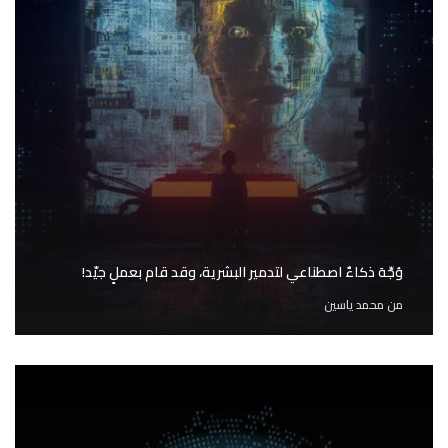
وُجِّهَ ذكاءٌ اصطناعي لتدمير البشرية، وقد قام بعملٍ جيّد!
من
محمد ياسين