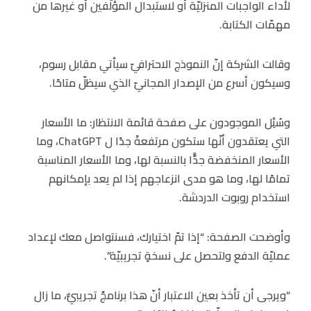
لأداء الواجبات المنزليّة أو لاستبدال المؤلّفين أو غيرها من
مهمّات الكتابة.
وقالت الشركة إنّ النموذج الاحترافيّ سيأتي مقابل رسوم،
وسيكون أسرع من الإصدار المجانيّ الذي سيظلّ متاحًا.
وسُئِل الموجودون على صفحة قائمة الانتظار: ما الأسعار
التي يعتقدون أنّها ستكون مرتفعةً جدًا ل ChatGPT، وما
الأسعار المنخفضة جدًّا بالنسبة لها، وما الأسعار المناسبة
تمامًا لها، وما هو مدى انزعاجهم إذا لم يعد بإمكانهم
استخدام روبوت الدردشة.
وأوضحت الصفحة: “إذا تمّ اختيارك، فسنتواصل معك لإعداد
عمليّة الدفع ولتحصل على نسخةٍ تجريبيّة”.
“ويرجى أن تأخذ بعين الاعتبار أنّ هذا برنامجٌ تجريبيٌّ، ما زال