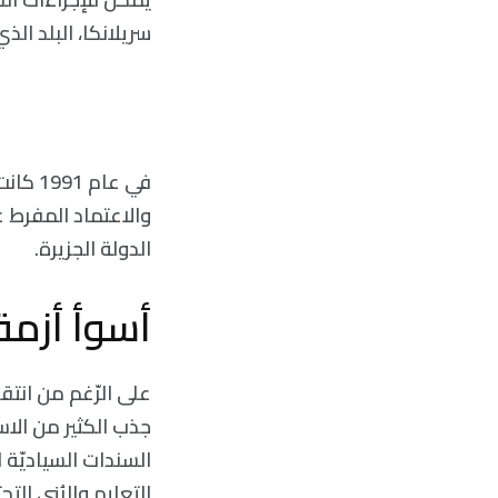
سريلانكا، البلد الذ
في عام
والاعتماد المفرط ع
الدولة الجزيرة.
أسوأ أزمة
على الرّغم من انتق
جذب الكثير من الاست
السندات السياديّة 
التعليم والبُنى الت