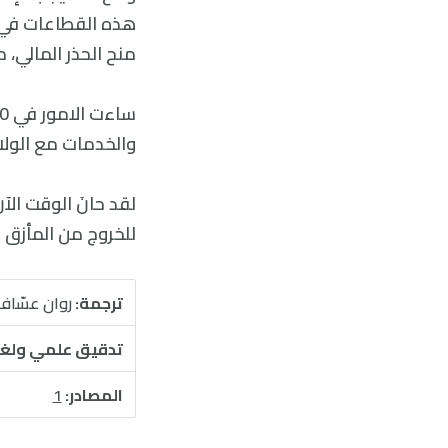
هذه القطاعات في ال
منح الحذر المالي، مم
والخدمات مع الولايات. ك
لقد حانَ الوقت ال
للخروج من المأزق ا
ترجمة:
روان عسّاف
تدقيق علمي ولغ
المصادر:
1