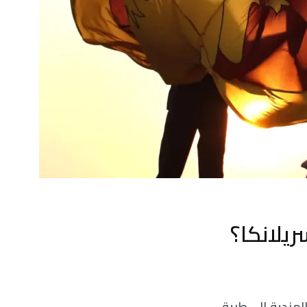
ريلانكا؟
الهندية إلى طريق