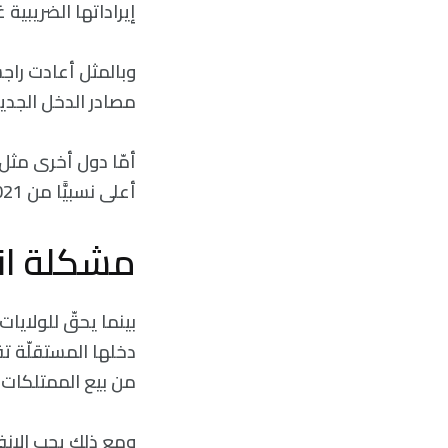
إيراداتها الضريبية 
وبالمثل أعادت راج
مصادر الدخل الجدي
أمّا دول أخرى مثل
أعلى نسبيًّا من 2021 22، ممّا يشير إلى متطلّبات الاقتراض السنوية الإجماليّة.
مشكلة ان
بينما يحقّ للولايا
دخلها المستقلّة تق
من بيع الممتلكات 
ومع ذلك يجب الإنفا