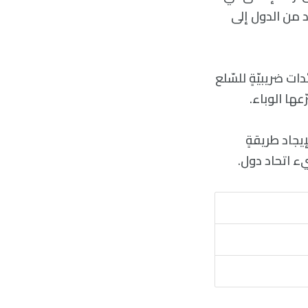
د من الدول إلى
ائدات ضريبيّةٍ للسّلع
يجاد طريقةٍ
يء اتحاد دول.