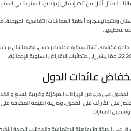
غالبًا ما تمثّل أقل من ثلث إجمالي إيراداتها السنوية في السنوا
ستان وتشهاتيسجاره أنظمة المعاشات التقاعدية المهملة، م
دة لتغطيتها.
 جامو وكشمير، تشاتيسجارة وملديا براديش، وهيماشال برادي
خفاض عائدات الدول
ت الحصول على جزءٍ من الإيرادات المركزيّة وضريبة السلع و الخد
تصرُ على الضّرائب على الكحول، وضريبة القيمة المضافة على ال
وتسجيل السيارات.
ق على الصحّة والرفاهيّة الاجتماعية والمجالات الحرجة الأخرى