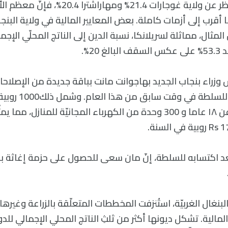
مع ذلك، وبِغضّ النظر عن ولاية غوجارات 21.4% ومهارا
 وأغلبها أقرب إلى أزمات كاملة. بعض المعايير المالية في ولاية البنج
لمثال، مماثلة لسريلانكا، نسبة الدين إلى الناتج المحلّي الإج
 20%.
زراء بنجاب الجديد بهاجوانت مانت بباقة جديدة من الإصلاحات
تسبق انتخاب حزبه للس
امرأة يزيد عمرها عن ١٨ عاما و 300 وحدة من الكهرباء المجانيّة للمنازل
البنغال الغربيّة، استُنزفت المخططات المتعلّقة بالزراعة وغيره
مالية. تشكل ديونها أكثر من ثلثِ الناتج المحلي الإجمالي للدو