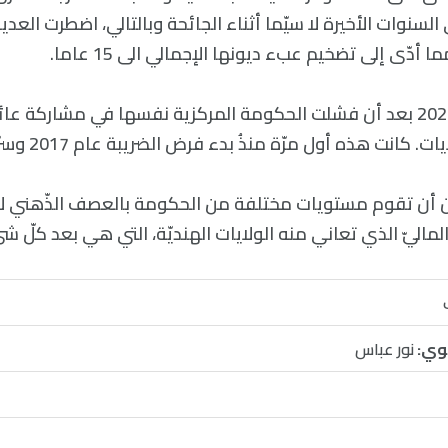
سنوات الأخيرة لا سيّما أثناء الجائحة وبالتالي، اضطرت العدي
ا أدّى إلى تضخيم عبء ديونها الإجمالي الى 15 عاما.
ساءت الامور في 2020 بعد أن فشلت الحكومة المركزية نفسها في مشاركة ع
انت هذه أول مرّة منذُ بدء فرض الضريبة عام 2017 وسرّعها الوباء.
آن أن تقوم مستويات مختلفة من الحكومة بالعصف الذّهني لإ
لماليّ الذي تعاني منه الولايات الهنديّة، التي هي بعد كلّ ش
وي:
نور عباس