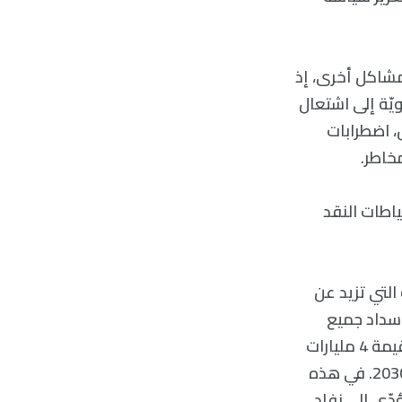
ليار دولار. كانت هناك مشاكل أخرى، إذ
ويّة إلى اشتعال
اكل مصاحبة مثل، اضطرابات
خاطر.
الأعلى منذ 2015، وتضاءلت احتياطات النقد
مر مقلق _ النسبة التي تزيد عن
 سداد جميع
المستحقات الأجنبية المتوجبة عليها في 12 أبريل. يتعيّن على البلاد سداد ديون بقيمة 4 مليارات
دولار هذا العام. ستستحقّ سنداتها السيادية الآن استحقاقها كل عام حتى عام 2030. في هذه
دّي إلى نفاد