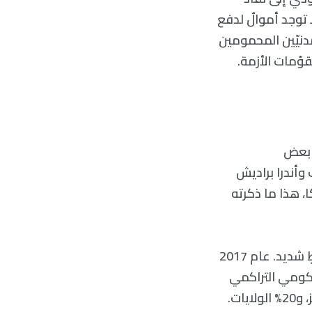
 توجد أموالٌ لدفع
مدنيّين المحمومين
قوّمات الأزمة.
ب بعض
وأندرا براديش
، هذا ما ذكرته
لقد وضعت المنح المجانية التي لا نهاية لها الموارد المالية لهذه الدول تحت ضغطٍ شديد. عام 2017
لحكومي التراكمي
إلى 60% من الناتج المحلّي الإجمالي بحلول 2022_2023. حددت سقف 40% للمركز، و20% الولايات.