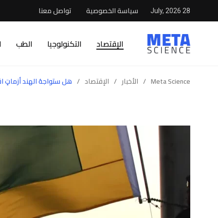
سياسة الخصوصية
تواصل معنا
28 July, 2026
الإقتصاد
التكنولوجيا
الطب
ا
Meta Science
/
الأخبار
/
الإقتصاد
/
هل ستواجهُ الهند أزماتٍ ا