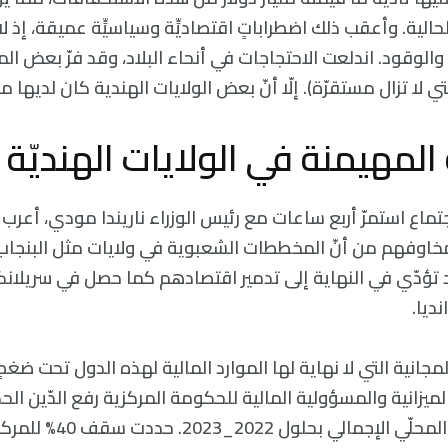
حالية. وأعقب ذلك اضطراباتٍ اقتصاديٍّة وسياسيٍّة عميقة، إذ لا
والوقود. اندلعت الاحتجاجات في أنحاء البلاد، وقد فرّ بعض ال
لتي لا تزال مستقرّة). إلّا أنّ بعض الولايات الهندية كان لديها م
المهيمنة في الولايات الهنديّة
ال اجتماع استمرّ أربع ساعات مع رئيس الوزراء ناريندا مودي، أعر
 مخاوفهم من أنّ المخططات الشعبوية في ولايات مثل البنجاب 
د تؤدّي في النهاية إلى تدمير اقتصادهم كما حصل في سريلانكا
ديا.
الميزانية والمسؤولية المالية للحكومة المركزية رفع الدّين ا