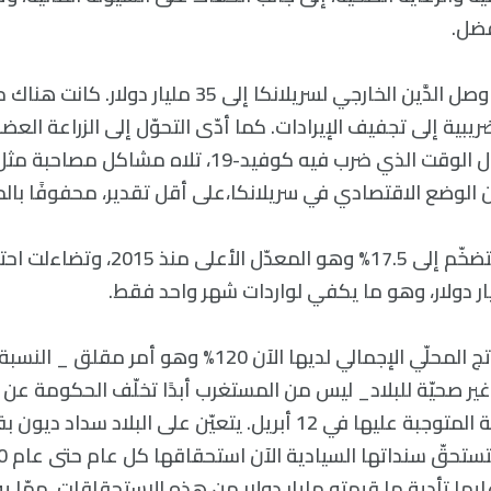
فضل.
بحلول أبريل 2021، وصل الدَّين الخارجي لسريلانكا إلى 35 م
يبية إلى تجفيف الإيرادات. كما أدّى التحوّل إلى الزراعة العض
أسعار الغذاء. بحلول الوقت الذي ضرب فيه كوفيد-19، تلاه مش
 الوضع الاقتصادي في سريلانكا،على أقل تقدير، محفوفًا بالم
في مارس، ارتفع التضخّم إلى 17.5% وهو المعدّل 
نسبة الدين إلى الناتج المحلّي الإجمالي لديها الآن 120% وهو أ
بة غير صحيّة للبلاد_ ليس من المستغرب أبدًا تخلّف الحكومة عن
عليها تأدية ما قيمته مليار دولار من هذه الاستحقاقات، ممّا يؤ