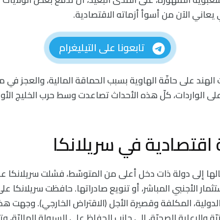
ي يعاني الآن من أسوأ أزماته الاقتصادية.
تابعونا على التيليغرام
 1991 كانت الهند على حافّة الهاوية بسبب الحماقة المالية، والعجز ف
لى الواردات، كلّ هذه الأحداث تصاعدت وسط حرب الخليج الأولى.
 اقتصادية في سريلانكا
الها إلى دولة ذات دخل أعلى من المتوسّط، فشلت سريلانكا عل
ثمار الأجنبي المباشر، أو تنويع صادراتها. حافظت سريلانكا على
الدولية، المكلفة وقصيرة الأجل (الاقتراض الخارجي). وجهت هذ
حتيّة والرعاية الصحيّة، إلى جانب الحفاظ على السيولة الماليّة، 