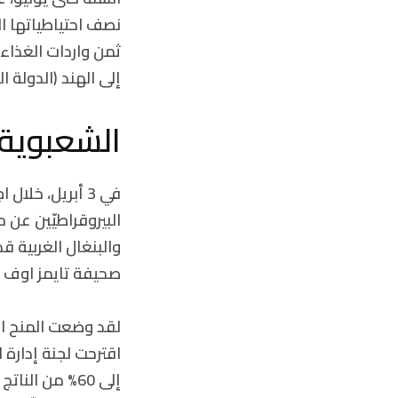
نصف احتياطياتها ال
ثمن واردات الغذاء 
إلى الهند (الدولة ا
الشعبوية 
في 3 أبريل، خل
البيروقراطيّين عن
والبنغال الغربية ق
صحيفة تايمز اوف ان
اقترحت لجنة إدارة 