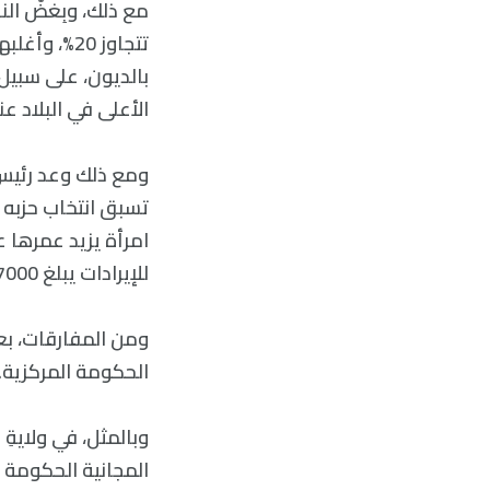
تتجاوز 20%،
بالديون، على سبيل ا
الأعلى في البلاد عند 53.3% على عكس السقف البالغ
ومع ذلك وعد رئيس و
للإيرادات يبلغ 17000 Rs روبية في السنة.
الحكومة المركزية.
وبالمثل، في ولايةِ 
المجانية الحكومة ال