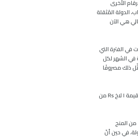
شترا 20.4%، فإنّ معظم الأرقام الأخرى
اب، الدولة المُثقلة
مالي هي الآن
 في الفترة التي
لطة في وقت سابق من هذا العام. وشمل ذلك1000 روبية في الشهر لكل
، مما يمثّل ذلك مصروفًا
ومن المفارقات، بعد اكتسابه للسلطة، إنّ مان سعى للحصول على حزمة إغاثة بقيمة ١ لاخ Rs من
ا من المنح
لة، في حين أنّ