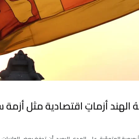
 الهند أزماتٍ اقتصادية مثل أزمة س
َعبوية المتهوّرة، على المدى البعيد، أن تدفعَ بعض الولايات 