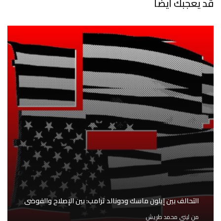
قد يعجبك أيضا
التحالف بين إيلون ماسك ودونالد ترامب: بين الإصلاح والفوضى
من
لينى محمد طريش