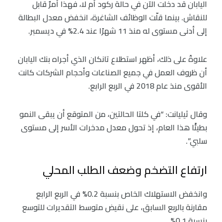
اليابان قد دخلت الآن في حالة ركود أم لا، فهذا أمرٌ قابل
للنقاش. بينما قلّت الوظائف الشاغرة، انخفض معدل البطالة
إلى أدنى مستوى له منذ 11 شهرًا عند 2.4% في ديسمبر.
علاوةً على ذلك، أظهر استطلاع تانكان الذي أجراه بنك اليابان
أن ظروف العمل في جميع الصناعات وأحجام الشركات كانت
الأقوى منذ عام 2018 في الربع الرابع.
وقال ثيليانت: “في كلتا الحالتين، من المتوقع أن يبقى النمو
بطيئًا هذا العام، إذ تحول معدل مدخرات الأسر إلى مستوى
سلبي”.
ارتفاع التضخم وضعف الطلب المحلي
وانخفض الاستهلاك الخاص بنسبة 0.2% في الربع الرابع
مقارنة بالربع السابق، على نقيض متوسط التقديرات للتوسع
بنسبة 0.1%.