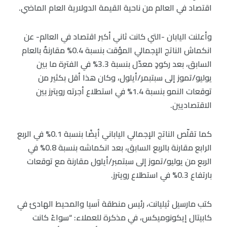
اقتصاد في العالم من ناحية القيمة الدولارية العام الماضي.
وأعلنت اليابان -التي كانت ثاني أكبر اقتصاد في العالم- عن
انكماش الناتج الإجمالي المؤقت بنسبة 0.4% مقارنةً بالعام
السابق، بعد ركودٍ معدّل بنسبة 3.3% في الفترة ما بين
يوليو/تموز إلى سبتبمر/أيلول، وكان هذا أقل بكثير من
توقعات النمو بنسبة 1.4% في استطلاع أجرته رويترز بين
الاقتصاديين.
كما تقلّص الناتج الإجمالي الياباني أيضًا بنسبة 0.1% في الربع
الرابع مقارنة بالربع السابق، بعد انكماشه بنسبة 0.8% في
الربع من يوليو/تموز إلى سبتمبر/أيلول مقارنة مع توقعات
بارتفاع 0.3% في استطلاع رويترز.
كتب مارسيل ثيليانت، رئيس منطقة آسيا والمحيط الهادئ في
كابيتال إيكونوميكس، في مذكرة للعملاء: “سواءً كانت