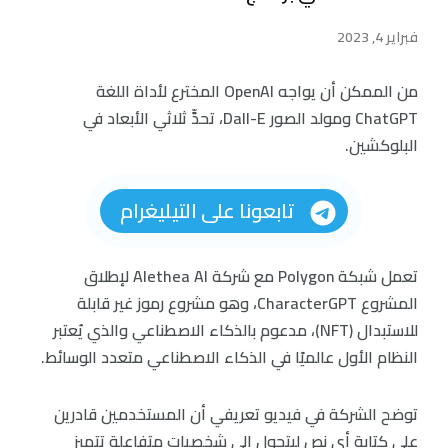
فبراير 4, 2023
من الممكن أن يواجه OpenAI المخترع لأداة اللغة
ChatGPT ومولد الصور Dall-E، تحدٍّ ثلاثي الأبعاد في
البلوكشين.
تابعونا على التيليغرام
تعمل شبكة Polygon مع شركة Alethea AI لإطلاق
المشروع CharacterGPT، وهو مشروع رموز غير قابلة
للاستبدال (NFT)، مدعوم بالذكاء الاصطناعي والذي يُعتبر
النظام الأول عالميًا في الذكاء الاصطناعي متعدد الوسائط.
توضح الشركة في فيديو تعريفي أن المستخدمين قادرين
على كتابة أي نص ليتحول إلى شخصيات متفاعلة تتميز