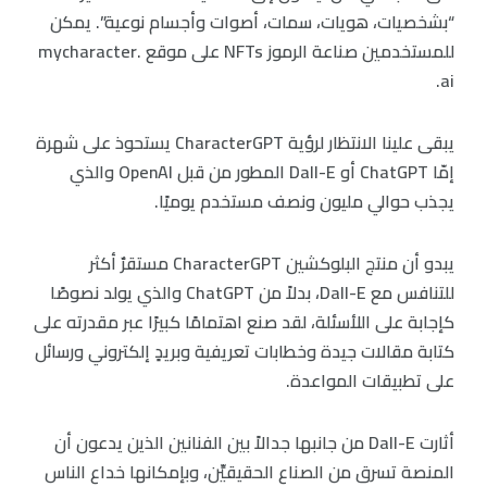
“بشخصيات، هويات، سمات، أصوات وأجسام نوعية”. يمكن
للمستخدمين صناعة الرموز NFTs على موقع mycharacter.
ai.
يبقى علينا الانتظار لرؤية CharacterGPT يستحوذ على شهرة
إمّا ChatGPT أو Dall-E المطور من قبل OpenAI والذي
يجذب حوالي مليون ونصف مستخدم يوميًا.
يبدو أن منتج البلوكشين CharacterGPT مستقرٌ أكثر
للتنافس مع Dall-E، بدلاً من ChatGPT والذي يولد نصوصًا
كإجابة على اللأسئلة، لقد صنع اهتمامًا كبيرًا عبر مقدرته على
كتابة مقالات جيدة وخطابات تعريفية وبريدٍ إلكتروني ورسائل
على تطبيقات المواعدة.
أثارت Dall-E من جانبها جدالاً بين الفنانين الذين يدعون أن
المنصة تسرق من الصناع الحقيقيِّن، وبإمكانها خداع الناس