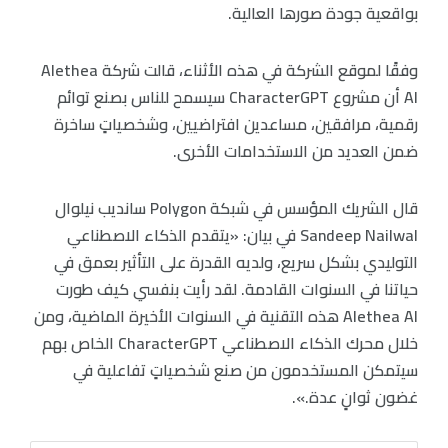
بواقعية جودة صورها العالية.
وفقًا لموقع الشركة في هذه الأثناء، قالت شركة Alethea
AI أن مشروع CharacterGPT سيسمح للناس بصنع توائم
رقمية، مرافقين، مساعدين افتراضيين، وشخصياتٍ ساخرة
ضمن العديد من الاستخدامات الأخرى.
قال الشريك المؤسس في شبكة Polygon سانديب نيلوال
Sandeep Nailwal في بيان: «يتقدم الذكاء الاصطناعي
التوليدي بشكل سريع، ولديه القدرة على التأثير بعمق في
حياتنا في السنوات القادمة. لقد رأيت بنفسي كيف طورت
Alethea AI هذه التقنية في السنوات الأخيرة الماضية، ومن
خلال محرك الذكاء الاصطناعي CharacterGPT الخاص بهم
سيتمكن المستخدمون من صنع شخصياتٍ تفاعلية في
غضون ثوانٍ عدة.».