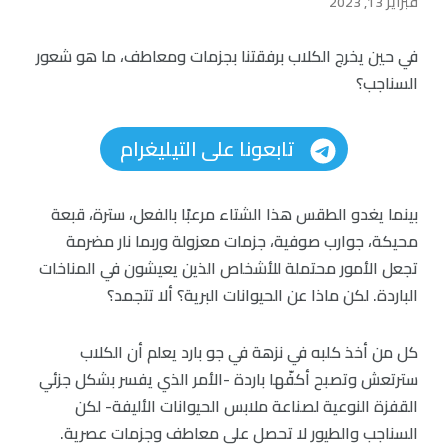
فبراير 13, 2023
في حين يخرج الكلاب برفقتنا بجزمات ومعاطف، ما هو شعور
السناجب؟
تابعونا على التيليغرام
بينما يغدو الطقس هذا الشتاء مرعبًا بالفعل، سترة، قبعة
محيكة، جوارب صوفية، جزمات معزولة وربما نار مضرمة
تجعل الأمور محتملة للأشخاص الذين يعيشون في المناخات
الباردة. لكن ماذا عن الحيوانات البرية؟ ألا تتجمد؟
كل من أخذ كلبه في نزهة في جو بارد يعلم أن الكلاب
سترتعش وتصبح أكفّها باردة -الأمر الذي يفسر بشكل جزئي
القفزة النوعية لصناعة ملابس الحيوانات الأليفة- لكن
السناجب والطيور لا تحصل على معاطف وجزمات عصرية.