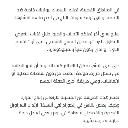
في المناطق القطبية، تملك الأسماك بروتينات خاصة ضد
التجميد والتي ترتبط ببلورات الثلج في الدم مانعة انتشارها.
سلاح سري آخر تملكه الثديات والطيور خلال فترات التعرض
المطول للبرد هو مخزن النسيج الشحمي البني أو “الشحم
البني”، والذي يكون غنياً بالميتوكوندريا.
حتى لدى البشر، يمكن لتلك التراكيب الخلوية أن تحرر الطاقة
على شكل حرارة، مولدةً الدفء من دون تقلصات عضلية أو
ارتعاشات، وهي طريقة أخرى لتدفئة الجسم.
تفسر هذه الطريقة غير المسببة للارتعاش إنتاج الحرارة،
وكيف يمكن للناس في إنكوراج (في ألاسكا) ارتداء السراويل
القصيرة والقمصان بسعادة في يوم ربيعي تعادل درجة
حرارته 4 درجة مئوية.