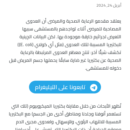
أبريل 24, 2024
يعتقد مقدمو الرعاية الصحية والمرضى أن العدوى
المصاحبة للمرضى أثناء تواجدهم بالمستشفى سببها
التعرض لجراثيم خارقة موجودة بها. لكن البيانات الچينية
للبكتيريا المسببة لتلك العدوى (مثل أي كولاي (E. coli))
تكشف شيئًا آخر: تنتج معظم العدوى المرتبطة بالرعاية
الصحية عن بكتيريا غير ضارة سابقًا يحملها جسم المريض قبل
دخوله للمستشفى.
تابعونا على التيليغرام
تُظهر الأبحاث من خلال مقارنة بكتيريا الميكروبيوم (تلك التي
تستعمر أنوفنا وجلدنا ومناطق أخرى من الجسم) مع البكتيريا
المسببة للالتهاب الرئوي، وللإسهال، ولعدوى مجرى الدم
وموقع الجراحة أن ذات البكتيريا التي تعيش على أجسامنا