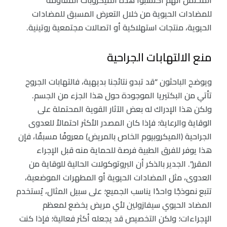
المحتمل أنهم اكتسبوا هذه الميكروبات المقاومة
للمضادات الحيوية من خلال التعرض المسبق للمضادات
الحيوية، منتجات استهلاكية أو اتصالات مجتمعية روتينية.
منع الالتهابات الجراحية
ويوضح الباحثون “قد تبدو نتائجنا بديهية، فالتهابات الجروح
تأتي من البكتيريا الموجودة حول هذا الجزء من الجسم.
ولكن هذا الإدراك له بعض الآثار القوية المحتملة على
الوقاية والرعاية؛ فإذا كان المصدر الأكثر احتمالاً للعدوى
الجراحية (الميكروبيوم الخاص بالمريض) معروفًا مسبقًا، فإن
هذا يوفر للفرق الطبية فرصة للحماية منه قبل الإجراء
المقرر”. الجدير بالذكر أن البروتوكولات الحالية للوقاية من
العدوى، مثل المضادات الحيوية أو المطهرات الموضعية،
تتبع نموذجًا واحدًا يناسب الجميع؛ على سبيل المثال، يُستخدم
المضاد الحيوي سيفازولين لأي مريض يخضع لمعظم
الإجراءات؛ ولكن التخصيص قد يجعله أكثر فعالية؛ فإذا كنت