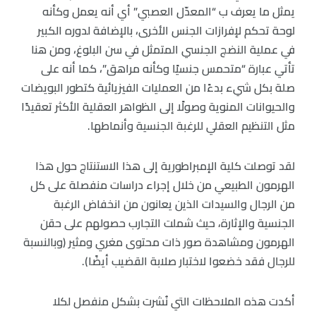
يمثل ما يعرف ب “المعدّل العصبي” أي أنه يعمل وكأنه
لوحة تحكم لإفرازات الجنس الأخرى، بالإضافة لدوره الكبير
في عملية النضج الجنسي المتمثل في سن البلوغ، ومن هنا
تأتي عبارة “متحمس جنسيًا وكأنه مراهق”، كما أنه على
صلة بكل شيء بدءًا من العمليات الفيزيائية كتطور البويضات
والحيوانات المنوية وصولًا إلى الظواهر العقلية الأكثر تعقيدًا
مثل التنظيم العقلي للرغبة الجنسية وأنماطها.
لقد توصلت كلية الإمبراطورية إلى هذا الاستنتاج حول هذا
الهرمون الطبيعي من خلال إجراء دراسات منفصلة على كل
من الرجال والسيدات الذين يعانون من انخفاض الرغبة
الجنسية والإثارة، حيث شملت التجارب حصولهم على حقن
الهرمون ومشاهدة صور ذات محتوى مغري ومثير (وبالنسبة
للرجال فقد خضعوا لاختبار صلابة القضيب أيضًا).
أكدت هذه الملاحظات التي نُشرت بشكل منفصل لكلا