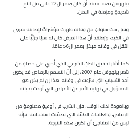
بيتهوفن معه، فمنذ أن كان بعمر ال22 عانى من آلامٍ
شديدةٍ ومزمنة في البطن.
وقبل ست سنواتٍ من وفاته ظهرت مؤشراتٌ لإصابته بمرضٍ
في الكبد، ويُعتقد أنّ هذا المرض كان له سببًا جزئيًّا على
الأقل في وفاته مبكرًا بعمر ال56 عامًا.
كما أشار تحقيق الطبّ الشرعي الذي أُجريَ على خصلةٍ من
شعر بيتهوفن عام 2007، إلى أنّ التسمم بالرصاص قد يكون
أحد الأسبابِ التي سرّعت في وفاته، هذا إن لم يكن هو
المسؤول في نهاية الأمر عن الأعراض التي أودت بحياته.
وبالعودة لذلك الوقت، فإن الشرب في أوعيةٍ مصنوعةٍ من
الرصاص، والعلاجات الطبيّة التي تضمّنت استخدامه، فإنّه
ليس من المفاجئ أن تكون هذه النتيجة.