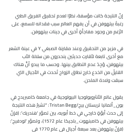
إنّ النتيجة كانت مؤسفة، نظرًا لعدم تحقيق الفريق الطبي
رغبةَ بيتهوفن في أن يفهم العالم سبب فقدانه للسمع، على
الرّغم من وجود مفاجأةٍ أخرى في جينات بيتهوفن.
في مزيدٍ من التحقيق وعند مقارنة الصبغي Y في عينة الشعر
مع أخرى تابعة لأقاربَ حديثين ينحدرون من سلالة الأب
بيتهوفن، وُجِدَ عدم التطابق بينها. وحسب ما يبدو أنَّ هناك
القليلُ من الخدع خارج نطاق الزواج تَحدث في الأجيال التي
سبقت ولادة الملحن.
يقول عالم الأنثروبولوجيا البيولوجية في جامعة كامبريدج في
بون_ألمانيا تريستان بيج/Tristan Begg: “تشيرُ هذه النتيجة
إلى حدث أبوّةٍ خارجي في خط أبويه، بين تصوّر ‘هندريك’: (فإنّ
بيتهوفن في كامبنهوت_بلجيكا عام 1572)، وتصوّر ‘لودفيج’:
(فإنّ بيتهوفن بعد سبعة أجيال في عام 1770 في