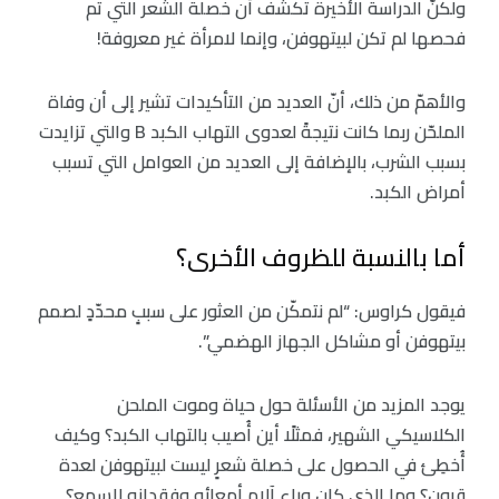
ولكنّ الدراسة الأخيرة تكشف أن خصلة الشعر التي تم
فحصها لم تكن لبيتهوفن، وإنما لامرأة غير معروفة!
والأهمّ من ذلك، أنّ العديد من التأكيدات تشير إلى أن وفاة
الملحّن ربما كانت نتيجةً لعدوى التهاب الكبد B والتي تزايدت
بسبب الشرب، بالإضافة إلى العديد من العوامل التي تسبب
أمراض الكبد.
أما بالنسبة للظروف الأخرى؟
فيقول كراوس: “لم نتمكّن من العثور على سببٍ محدّدٍ لصمم
بيتهوفن أو مشاكل الجهاز الهضمي”.
يوجد المزيد من الأسئلة حول حياة وموت الملحن
الكلاسيكي الشهير، فمثلًا أين أُصيب بالتهاب الكبد؟ وكيف
أُخطِئ في الحصول على خصلة شعرٍ ليست لبيتهوفن لعدة
قرون؟ وما الذي كان وراء آلام أمعائه وفقدانه للسمع؟