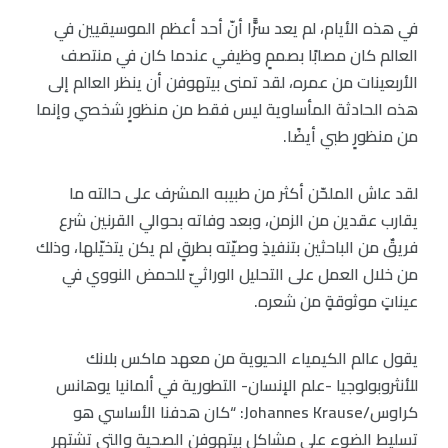
في هذه الأيام، لم يعد سرًّا أنّ أحد أعظم الموسيقيين في
العالم كان مصابًا بصممٍ وظيفي عندما كان في منتصف
الأربعينات من عمره، لقد تمنى بيتهوفن أن ينظر العالم إلى
هذه الحادثة المأساوية ليس فقط من منظورٍ شخصي وإنما
من منظورٍ طبي أيضًا.
لقد عاش الملحّن أكثر من طبيبه المشرف على حالته ما
يقارب عقدين من الزمن، وبعد وفاته بحوالي القرنين شرع
فريقٌ من الباحثين بتنفيذِ وصيّته بطرقٍ لم يكن يتخيّلها، وذلك
من خلال العمل على التحليل الوراثيّ للحمض النووي في
عيناتٍ موثوقةٍ من شعره.
يقول عالم الكيمياء الحيوية من معهد ماكس بلانك
للأنثروبولوجيا -علم الإنسان- التطورية في ألمانيا يوهانس
كراوس/Johannes Krause: “كان هدفنا الأساسي هو
تسليط الضوء على مشاكل بيتهوفن الصحية والتي تشتهر