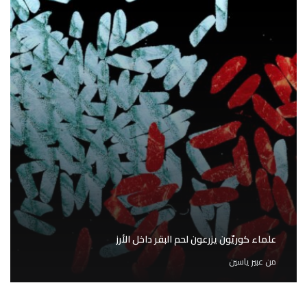
علماء كوريّون يزرعون لحم البقر داخل الأرز
من
عبير ياسين