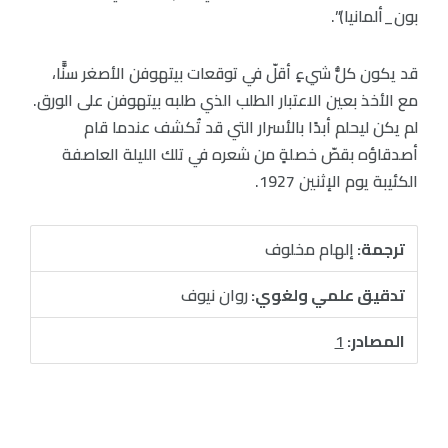
بون_ألمانيا)”.
قد يكون كلُّ شيءٍ أقلّ في توقعات بيتهوفن الأصغر سنًّا،
مع الأخذ بعين الاعتبار الطلب الذي طلبه بيتهوفن على الورق.
لم يكن ليحلم أبدًا بالأسرار التي قد تُكشف عندما قام
أصدقاؤه بقصّ خصلةٍ من شعره في تلك الليلة العاصفة
الكئيبة يوم الإثنين 1927.
ترجمة:
إلهام مخلوف
تدقيق علمي ولغوي:
روان نيوف
المصادر:
1