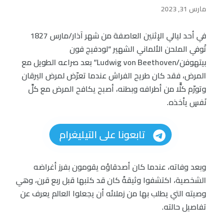
مارس 31, 2023
في أحد ليالي الإثنين العاصفة من شهر آذار/مارس 1827
تُوفي الملحن الألماني الشهير “لودفيج فون
بيتهوفن/Ludwig von Beethoven” بعد صراعه الطويل مع
المرض، فقد كان طريح الفراش عندما تعرّض لمرض اليرقان
وتورّم كلًّا من أطرافه وبطنه، أصبح يكافح المرض مع كلِّ
نَفسٍ يأخذه.
تابعونا على التيليغرام
وبعد وفاته، عندما كان أصدقاؤه يقومون بفرز أغراضه
الشخصية، اكتشفوا وثيقةً كان قد كتبها قبل ربع قرن، وهي
وصيته التي يطلب بها من زملائه أن يجعلوا العالم يعرف عن
تفاصيل حالته.