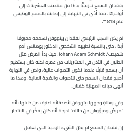
بفقدان السمع تدريجيًّا بدءًا من منتصف العشرينات إلى
أواخرها، مما أدّى في النهاية إلى إصابته بالصمم الوظيفي
عام 1818”.
لم يكن السبب الرئيسي لفقدان بيتهوفن لسمعه معروفًا
أبدًا، حتى بالنسبة لطبيبه الشخصي الدكتور يوهانس آدم
شميدت/ Johann Adam Schmidt، حيث بدأ المرض مثل
الطنين في الأذن في العشرينات من عمره لكنه كان يستطيع
أن يسمع قليلًا عندما تكون الأصوات عالية، ولكن في النهاية
أصبح فقدان السمع حتى للأصوات والضجة العالية، وهذا ما
أنهى حياته المهنيّة كفنان.
وفي رسالةٍ وجهها بيتهوفن لأصدقائه اعترف من خلالها بأنّه
“مريضٌ وميؤوسٌ من حالته” لدرجة أنّه كان يفكّر في الانتحار.
إن فقدان السمع لم يكن الشيء الوحيد الذي تعامل