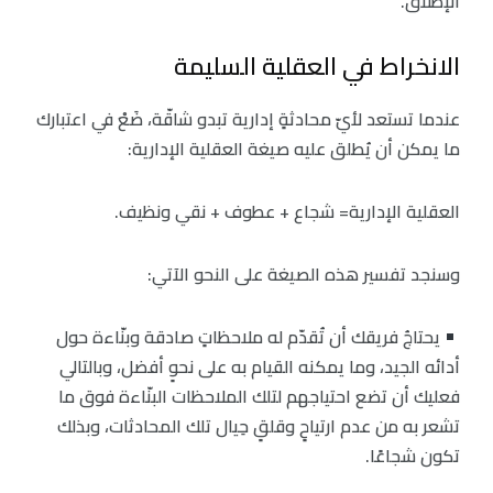
الإطلاق.
الانخراط في العقلية السليمة
عندما تستعد لأيّ محادثةٍ إدارية تبدو شاقّة، ضَعْ في اعتبارك
ما يمكن أن يُطلق عليه صيغة العقلية الإدارية:
العقلية الإدارية= شجاع + عطوف + نقي ونظيف.
وسنجد تفسير هذه الصيغة على النحو الآتي:
يحتاجُ فريقك أن تُقدّم له ملاحظاتٍ صادقة وبنّاءة حول
أدائه الجيد، وما يمكنه القيام به على نحوٍ أفضل، وبالتالي
فعليك أن تضع احتياجهم لتلك الملاحظات البنّاءة فوق ما
تشعر به من عدم ارتياحٍ وقلقٍ حِيال تلك المحادثات، وبذلك
تكون شجاعًا.