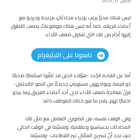
مارس 31, 2023
ليس هناك مديرٌ يرغب بإجراء محادثاتٍ مزعجة وحرِجةٍ مع
أعضاء فريقه، كما أنه ليس هناك موضوعاتٌ يصعب التطرق
إليها أكثر من تلك التي تتناول ضعف الأداء.
تابعونا على التيليغرام
أما عن القادة الجُدد -هؤلاء الذين قد تلقّوا استثمارًا ضخمًا
ذو قيمة، ويواجهون مستوياتٍ جديدةً من النمو المُحتمل-
فإنّ معالجةَ ضعف الأداء لدى أحد أعضاء الفريق ربما يبدو
اختبارًا لهم، بقدر ما هو كذلك للموظف ذاته.
وفي الوقت نفسه، من الضروري التعامل مع مثل تلك
المحادثات بحساسيةٍ وعقلانية، ولاسيّما في الوقت الحالي
حيث نجد أنّ تسريح العمّال عبر القطاعات -ولاسيّما