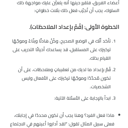
أعضاء الفريق، فتقرر حينها أنه يتعيّن عليك مواجهة ذلك
السلوك، يجب أن تُجرّب فعل ذلك بثلاث خطواتٍ:
الخطوة الأولى: (قُمْ بإعداد الملاحظات).
تأكد أنّك في الوضع الصحيح، وكُنْ هادئًا وبنّاءً وموجّهًا
تركيزك على المستقبل، قد يساعدك أحيانًا التدريب على
القيام بذلك.
قُمْ بإعداد ما لديك من تعقيباتٍ وملاحظات، على أن
تكون مُحدّدًا وموجّهًا تركيزك على الأفعال وليس
الشخصيات.
ابدأ بالإجابة على الأسئلة الآتية:
ماذا فعل الفرد؟ وهنا يجب أن تكون محددًا في إجابتك،
فعلى سبيل المثال تقول: “لقد أداروا أعينهم في الاجتماع