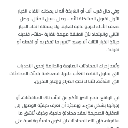
وفي حال قررت أنت أو الشركة أنه لا يمكنك انتقاء الخيار
الأول لقبول المشكلة لأنّه – وعلى سبيل المثال- وصل
ضعف الأداء لدرجةٍ عالية للغاية، ولا يمكنك اتخاذ الخيار
الثاني والابتعاد لأنّ العلاقة مهمة للغاية -مثلاً-، فلديك
حينئذٍ الخيار الثالث ألا وهو: “تغيير ما تفكر به أو تفعله أو
تقوله”.
وتُعد إجراء المحادثات الصارمة والحازمة إحدى التحديات
التي يحاول القادة التغلّب عليها، فمعظمنا يتجنّبُ المحادثات
التي الشاقّة، لأننا لا نحبّ الصراع وإزعاج الآخرين.
في الواقع، ينجم الضرر الأكبر عن تجنّب تلك المناقشات، أو
إجرائها بشكلٍ سيّء، وبمجرّد أن تعرف كيفيّة الوصول إلى
العقلية الصحيحة لعقد محادثةٍ حامية، وكيف تُنسّق ما
ستقوله، فإن تلك المحادثات لن تكون حاميةً وقاسية على