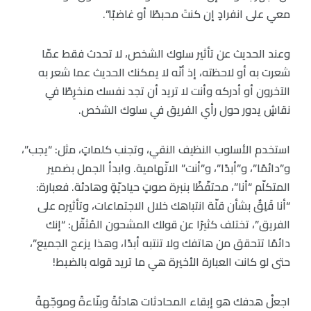
معي على انفرادٍ إن كنتَ محبطًا أو غاضبًا”.
وعند الحديث عن تأثير سلوك الشخص، لا تحدث فقط عمّا
شعرت به أو لاحظته، إذ أنّه لا يمكنك الحديث عما شعر به
الآخرون أو أدركه وأنت لا تريد أن تجد نفسك منخرِطًا في
نقاشٍ يدور حول رأي الفريق في سلوك الشخص.
استخدم الأسلوب النظيف النقي، وتجنب كلماتٍ، مثل: “يجب”،
و”دائمًا”، و”أبدًا”، و”أنت” الاتّهامية. وابدأ الجمل بضمير
المتكلّم “أنا”، محتفّظًا بنبرة صوتٍ حياديّةٍ وهادئة. فعبارة:
“أنا قَلِقٌ بشأن قلّة انتباهك خلال الاجتماعات، وتأثيره على
الفريق”، تختلف كثيرًا عن قولك المشحون المُثقّل: “إنك
دائمًا تتحقق من هاتفك ولا تنتبه أبدًا، وهذا يزعج الجميع”،
حتى لو كانت العبارة الأخيرة هي ما تريد قوله بالضبط!
اجعلْ هدفك هو إبقاء المحادثات هادئةً وبنّاءةً وموجّهةً