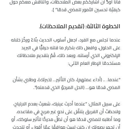
فأنا أودُّ أن أشارككم بعض الملاحظات، وأتناقش معكم حول
كيفيّة تحسين الأمور للمضي قدمًا” ].
الخطوة الثالثة: (تقديم الملاحظات).
عندما تجلس مع الفرد، اجعل أسلوب الحديث بنّاءً وركّز خلاله
على الحلول، وافعل ذلك بتكرار ما قلته حرفيًّا في البريد
الإلكتروني الذي أرسلته. وبعد ذلك، قُمْ بتقديم ملاحظاتك
مستخدمًا الإطار العام الآتي:
“عندما. .. (أداء عملهم)، كان التأثير… (خبرتك)، وطلبي بشأن
المضي قدمًا هو… (الحل المرجوّ الذي قدمته)”.
على سبيل المثال: “عندما أدرتَ عينيك، شعرتُ بعدم الارتياح،
ولاحظتُ أن الفريق يتنقّل على نحوٍ غير مريحٍ في مقاعده.
وما أطلبه للمضي قدمًا هو أن تظلّ مدركًا لتأثير سلوكك، أو
أن تجهر بصوتك إن كنت لستَ موافقًا عمّا أقول، أو تتحدث