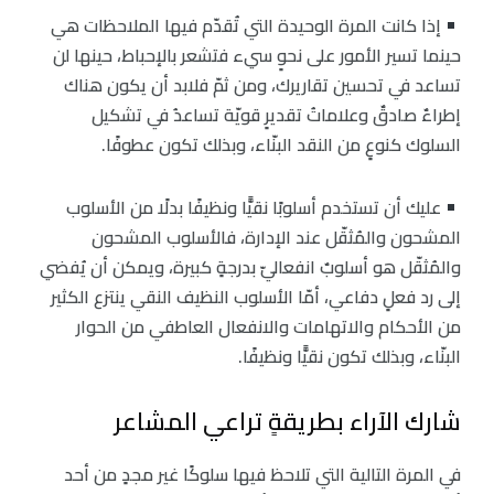
إذا كانت المرة الوحيدة التي تُقدّم فيها الملاحظات هي
حينما تسير الأمور على نحوٍ سيء فتشعر بالإحباط، حينها لن
تساعد في تحسين تقاريرك، ومن ثمّ فلابد أن يكون هناك
إطراءٌ صادقٌ وعلاماتُ تقديرٍ قويّة تساعدُ في تشكيل
السلوك كنوعٍ من النقد البنّاء، وبذلك تكون عطوفًا.
عليك أن تستخدم أسلوبًا نقيًّا ونظيفًا بدلًا من الأسلوب
المشحون والمُثقّل عند الإدارة، فالأسلوب المشحون
والمُثقّل هو أسلوبٌ انفعاليّ بدرجةٍ كبيرة، ويمكن أن يُفضي
إلى رد فعلٍ دفاعي، أمّا الأسلوب النظيف النقي ينتزع الكثير
من الأحكام والاتهامات والانفعال العاطفي من الحوار
البنّاء، وبذلك تكون نقيًّا ونظيفًا.
شارك الآراء بطريقةٍ تراعي المشاعر
في المرة التالية التي تلاحظ فيها سلوكًا غير مجدٍ من أحد