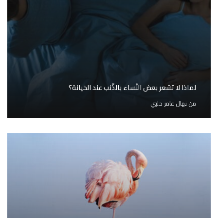
لماذا لا تشعر بعض النّساء بالذّنب عند الخيانة؟
من
نِهال عامر حلبي