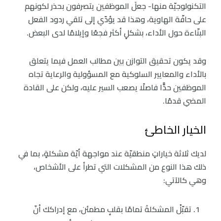
التكنولوجيّة منها- جعلَ الموظفين يتصرفون بحذر لكونهم
على حافّة الهاوية، وهذا قد يؤدّي إلى تلقي ردود الفعل
البنّاءة حول الأداء، بشكلٍ أكثر فجعًا وإيلامًا لدى البعض.
وقد يكون تحقيق التوازن بين مطالب العمل فيما يتعلق
بالأداء والمعايير السلوكية مع المسؤولية والرعاية تجاه
الموظفين حدًّا فاصلًا يصعب السير عليه، ولكن على القادة
المضي قدمًا.
الخيار الخاطئ
لديك ثلاثة خياراتٍ منطقيّة عند مواجهة أيّة مشكلةٍ، بما في
ذلك هذا النوع من المشكلات التي تطرأ على الأشخاص،
وهي كالآتي:
تقبّلْ المشكلةَ تمامًا بقلبٍ مطمئن، مع إدراكك أنّ