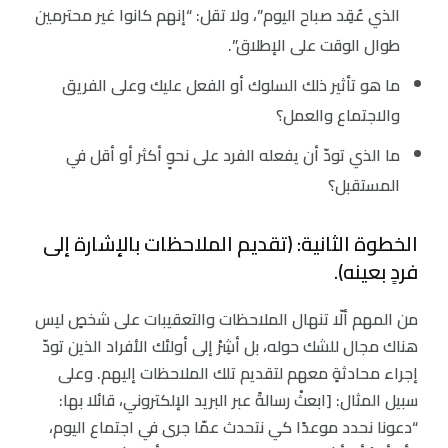
الذي عُقِد صباح اليوم”، ولا تقل: “إنهم كانوا غير محترمين
طوال الوقت على الإطلاق”.
ما هو تأثير ذلك السلوك أو الفعل عليك وعلى الفريق
والاجتماع والعمل؟
ما الذي تودّ أن يفعله الفرد على نحوٍ أكثر أو أقل في
المستقبل؟
الخطوة الثانية: (تقديم الملاحظات بالإشارة إلى
فردٍ بعينه).
من المهم ألّا تنهال الملاحظات والتعقيبات على شخصٍ ليس
هناك مجال للشك حوله، بل أشِرْ إلى أولئك الأفراد الذين تودّ
إجراء محادثةٍ معهم لتقديم تلك الملاحظات إليهم. وعلى
سبيل المثال: [ابعثْ رسالةً عبر البريد الإلكتروني، قائلا بها:
“دعونا نحدد موعدًا كي نتحدث عمّا جرى في اجتماع اليوم،