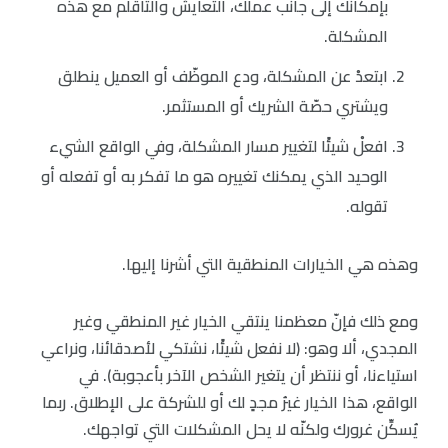
بإمكانك إلى جانب عملك، التعايش والتأقلم مع هذه
المشكلة.
ابتعدْ عن المشكلة، ودع الموظّف أو العميل ينطلق
ويشتري حصّة الشريك أو المستثمر.
افعلْ شيئًا لتغيير مسار المشكلة، وفي الواقع الشيء
الوحيد الذي يمكنك تغييره هو ما تفكر به أو تفعله أو
تقوله.
وهذه هي الخيارات المنطقية التي أشرنا إليها.
ومع ذلك فإنّ معظمنا ينتقي الخيار غير المنطقي وغير
المجدي، ألا وهو: (لا نفعل شيئًا، نشتكي لأصدقائنا، ونراعي
استياءنا، أو ننتظر أن يتغير الشخص الآخر بأعجوبة). في
الواقع، هذا الخيار غيرُ مجدٍ لك أو للشركة على الإطلاق. ربما
يُسكِّن غرورك ولكنّه لا يحل المشكلات التي تواجهك.