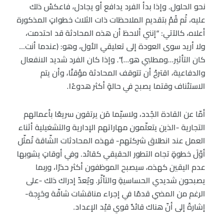
نحو الحلول. وإذا بدأ الفرد يدافع أو يجادل، فاعكسْ ذلك
عليه، ثُم قُمْ بتقديم الملاحظات ذات الثلاث خطواتٍ المذكورة
أعلاه، كالآتي: “إنني ألاحظ أن هذه المحادثة قد احتدمت،
ولا أريد سوى العودة إلى تعليقي الأول، وهو: (عندما أنت…
كان التأثير…ومطلبي هو…)”. وإذا كان الفرد شديد الانفعال
والدفاعية، اقترحْ أن تتوقف المحادثة مؤقتًا، وأن يتم
الاستئناف وقتما يصبح في حالةٍ أكثر هدوءًا.
أمّا عن القادة الجُدد، ولاسيّما مَن يرتقون سريعًا بأعمالهم
التجارية -الذين يتعلّمون مهاراتهم الإدارية والتشغيلية أثناء
العمل عند انطلاق شركتهم- فهذه المحادثات الشّاقة تُمثّل
أوّلَ خطوةٍ تجاه التطور الحقيقي كقائد. وفي أوقاتٍ يشوبها
عدم اليقين كهذه، سيصبح الموظفون أكثر حذرًا، وربما
يصبحون شديدي الحساسيةِ والتأثّر. ويُعدّ إدراك ذلك -على
الرغم من المضي قدمًا في إجراء مناقشات شاقّة وحَرِجة-
إشارةً إلى أنّ هناك قائدٌ قوي قيْد الإعداد.