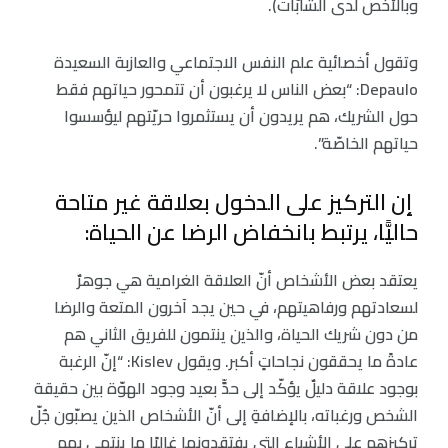
وبالأخص لدى الشابّات).
وتقول أخصائية علم النفس الاجتماعي والعازبة السعيدة
Depaulo: “بعض الناس لا يرغبون أن تتمحور حياتهم فقط
حول الشريك، هم يريدون أن يستثمروا حريّتهم ليؤسسوا
حياتهم الخاصّة”.
إن التركيز على الدخول بعلاقة غير متاحة
حاليًّا، يرتبط بانخفاض الرضا عن الحياة:
يعتقد بعض الأشخاص أنّ العلاقة الغرامية هي جوهرٌ
لسعادتهم ورفاهيتهم، في حين يجد آخرون المتعة والرضا
من دون شريك الحياة، والذين ينتمون للفريق الثاني هم
عادةً ما يحققون نجاحاتٍ أكبر. ويقول Kislev: “إنّ الرغبة
بوجود علاقة دليلٌ يؤكّد إلى حدٍّ بعيد وجود الهوّة بين حقيقة
الشخص ورغباته، بالإضافةِ إلى أنّ الأشخاص الذين يصبّون جُلّ
تركيزهم على الأشياء التي يفتقدونها غالبًا ما ينتهي بهم