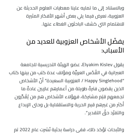
وبالاستناد إلى ما تمليه علينا معطيات العلوم الحديثة عن
العزوبية، نعرض فيما يلي بعض أشهر الأفكار المثيرة
للاهتمام التي كشف الباحثون الغطاء عنها.
يفضّل الأشخاص العزوبية للعديد من
الأسباب:
يقول Elyakim Kislev، عضو الهيئة التدريسية للجامعة
العبرانية في القُدْس العربيَّة ومؤلف عدة كتب من بينها كتاب
“Happy Singlehood / العزوبية السعيدة” أنّ الأشخاص
الذين يقضون فترةً طويلة من أعمارهم عازبين عادةً ما
تجمعهم قيَم مشتركة، فهؤلاء الأشخاص هم من يُقَدِّرون
أكثر من غيرهم قيم الحرية والاستقلالية بل وحتى الإبداع
والتفرّد حقّ التقدير “.
والأبحاث تؤكد ذلك، ففي دراسة بحثية نُشرت عام 2022 تم