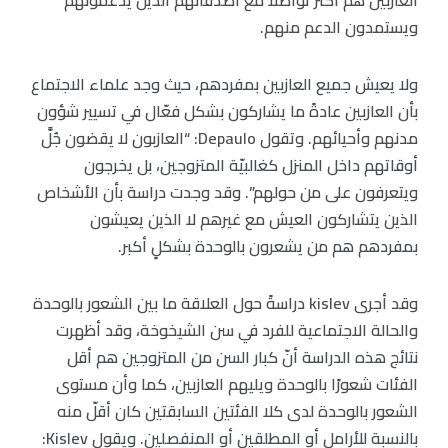
ويستمدون الدعم منهم.
ولا يعيش جميع العازبين بمفردهم، حيث وجد علماء الاجتماع
بأن العازبين عادةً ما يشاركون بشكل فعّال في تسيير شؤون
مدنهم وأحيائهم. وتقول Depaulo: “العازبون لا يقضون جُلَّ
أوقاتهم داخل المنزل كغالبيّة المتزوجين، بل يخرجون
ويتعرفون على من حولهم”. وقد وجدت دراسة بأن الأشخاص
الذين يتشاركون العيش مع غيرهم لا الذين يعيشون
بمفردهم هم من يشعرون بالوحدة بشكلٍ أكبر.
وقد أجرى kislev دراسةً حول العلاقة ما بين الشعور بالوحدة
والحالة الاجتماعية للفرد في سن الشيخوخة، وقد أظهرت
نتائج هذه الدراسة أنّ كبار السن من المتزوجين هم أقل
الفئات شعورًا بالوحدة ويليهم العازبين، كما وأن مستوى
الشعور بالوحدة لدى كلا الفئتين السابقتين كان أقلّ منه
بالنسبة للأرامل أو المطلقين أو المنفصلين. ويقول Kislev: