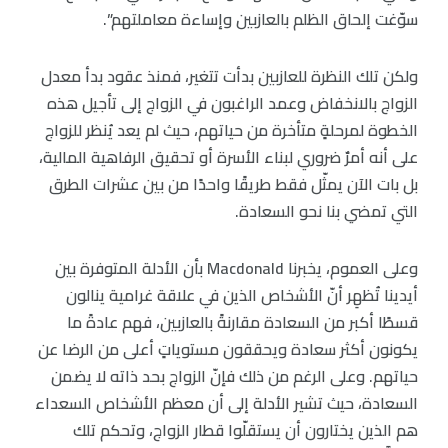
سوّغت إلحاق الظلم بالعازبين وإساءة معاملتهم”.
ولكن تلك النظرة للعازبين بدأت تتغير، فمنذ عقود بدأ معدل
الزواج بالانخفاض وعمد الراغبون في الزواج إلى تأجيل هذه
الخطوة لمرحلةٍ متأخرة من حياتهم، حيث لم يعد يُنظر للزواج
على أنه أمرٌ ضروري لبناء الأسرة أو تحقيق الرفاهية المالية،
بل بات الآن يمثّل فقط طريقًا واحدًا من بين عشرات الطرق
التي تمضي بنا نحو السعادة.
وعلى العموم، يخبرنا Macdonald بأن الأدلة المتوفرة بين
أيدينا تُظهِر أنّ الأشخاص الذين في علاقة غرامية ينالون
قسطًا أكبر من السعادة مقارنةً بالعازبين، فهم عادةً ما
يكونون أكثر سعادة ويحققون مستوياتٍ أعلى من الرضا عن
حياتهم. وعلى الرغم من ذلك فإنّ الزواج بحد ذاته لا يضمن
السعادة، حيث تشير الأدلة إلى أن معظم الأشخاص السعداء
هم الذين يختارون أن يستقلّوا قطار الزواج، وتحكم تلك