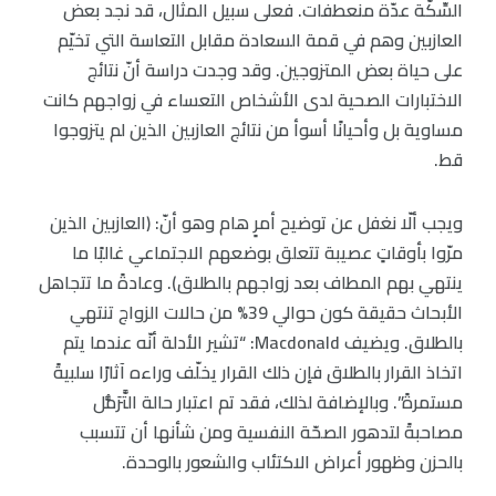
السِّكَّة عدّة منعطفات. فعلى سبيل المثال، قد نجد بعض
العازبين وهم في قمة السعادة مقابل التعاسة التي تخيّم
على حياة بعض المتزوجين. وقد وجدت دراسة أنّ نتائج
الاختبارات الصحية لدى الأشخاص التعساء في زواجهم كانت
مساوية بل وأحيانًا أسوأ من نتائج العازبين الذين لم يتزوجوا
قط.
ويجب ألّا نغفل عن توضيح أمرٍ هام وهو أنّ: (العازبين الذين
مرّوا بأوقاتٍ عصيبة تتعلق بوضعهم الاجتماعي غالبًا ما
ينتهي بهم المطاف بعد زواجهم بالطلاق). وعادةً ما تتجاهل
الأبحاث حقيقة كون حوالي 39% من حالات الزواج تنتهي
بالطلاق. ويضيف Macdonald: “تشير الأدلة أنّه عندما يتم
اتخاذ القرار بالطلاق فإن ذلك القرار يخلّف وراءه آثارًا سلبيةً
مستمرةً”. وبالإضافة لذلك، فقد تم اعتبار حالة التَّرَمُّل
مصاحبةً لتدهور الصحّة النفسية ومن شأنها أن تتسبب
بالحزن وظهور أعراض الاكتئاب والشعور بالوحدة.