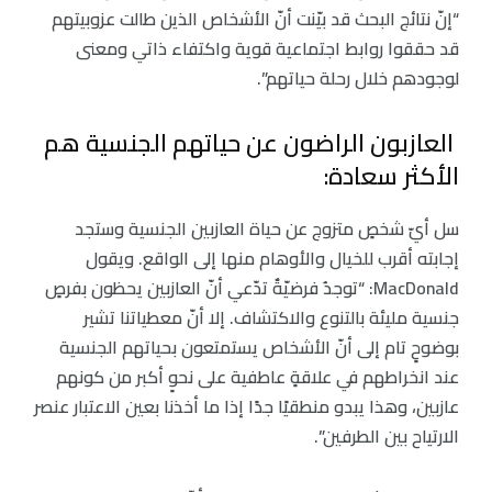
“إنّ نتائج البحث قد بيّنت أنّ الأشخاص الذين طالت عزوبيتهم
قد حققوا روابط اجتماعية قوية واكتفاء ذاتي ومعنى
لوجودهم خلال رحلة حياتهم”.
العازبون الراضون عن حياتهم الجنسية هم
الأكثر سعادة:
سل أيّ شخصٍ متزوج عن حياة العازبين الجنسية وستجد
إجابته أقرب للخيال والأوهام منها إلى الواقع. ويقول
MacDonald: “توجدُ فرضيّةٌ تدّعي أنّ العازبين يحظون بفرصٍ
جنسية مليئة بالتنوع والاكتشاف. إلا أنّ معطياتنا تشير
بوضوحٍ تام إلى أنّ الأشخاص يستمتعون بحياتهم الجنسية
عند انخراطهم في علاقةٍ عاطفية على نحوٍ أكبر من كونهم
عازبين، وهذا يبدو منطقيًا جدًا إذا ما أخذنا بعين الاعتبار عنصر
الارتياح بين الطرفين”.