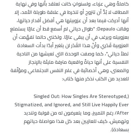
كاملةً وهي عزباء، ولسنواتٍ كانت تعتقد بأنها وفي نهاية
المطاف لا بُدَّ أن تتزوج أو تنخرط في علاقة طويلة الأمد، إلا
أنها أدركت فيما بعد أن عزوبيتها هي أفضل أقدار حياتها،
وقالت Depaulo: “طوال حياتي لم أسمع قط أن عازبًا يستمتع
بعزوبيته ويرغب في أن يبقى عازبًا. ولكنني حالما تفهّمت أن
العزوبية قَدَري وأنّ هذا القَدَر لن يتغير أبدًا بدأت السعادة
تملأ حياتي”، كما وصفت الوحدة التي تعيشها من الناحية
النفسية على أنها حياةٌ واقعية مترفة مليئة بالإنجاز
والمعنى، وهي أخصائية في علم النفس الاجتماعي ومؤلّفة
للعديد من الكتب نذكر منها كتاب:
(Singled Out: How Singles Are Stereotyped,
Stigmatized, and Ignored, and Still Live Happily Ever
After/ رغم التمييز، وما يتعرضون له من قولبة وتنديد
وتهميش، كيف للعازبين بعد كل هذا مواصلة حياتهم
بسعادة).