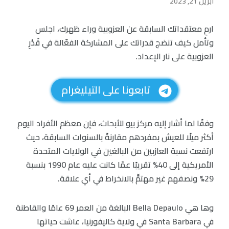
أبريل 21, 2023
ارمِ معتقداتك السابقة عن العزوبية وراء ظهرك، اجلس
وتأمل كيف تنضج قدراتك على المشاركة الفعّالة في قَدْرِ
العزوبية على نار الإعداد.
تابعونا على التيليغرام
وفقًا لما أشار إليه مركز بيو للأبحاث، فإن معظم الأفراد اليوم
أكثر ميلًا للعيش بمفردهم مقارنةً بالسنوات السابقة، حيث
ارتفعت نسبة العازبين من البالغين في الولايات المتحدة
الأمريكية إلى 40% تقريبًا عمّا كانت عليه عام 1990 بنسبة
29% ونصفهم غير مهتمٍّ بالانخراط في أي علاقة.
وها هي Bella Depaulo البالغة من العمر 69 عامًا والقاطنة
في Santa Barbara في ولاية كاليفورنيا، عاشت حياتها