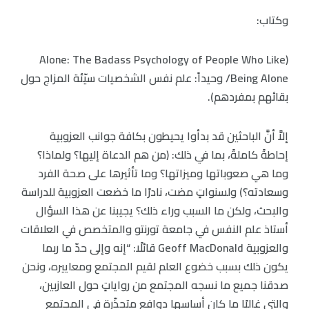
وكتاب:
(Alone: The Badass Psychology of People Who Like
Being Alone/ وحيداً: علم نفس الشخصيات سيّئة المزاج حول
بقائهم بمفردهم).
إلاَّ أنَّ الباحثين قد بدأوا يحيطون بكافة جوانب العزوبية
إحاطةً كاملةً، بما في ذلك: (من هم الدعاة إليها؟ ولماذا؟
وما هي صعوباتها وميزاتها؟ وما تأثيرها على صحة الفرد
وسعادته؟) ولسنواتٍ مضت، نادرًا ما خضعت العزوبية للدراسة
والبحث، ولكن ما السبب وراء ذلك؟ يجيبنا عن هذا السؤال
أستاذ علم النفس في جامعة تورنتو والمتخصص في العلاقات
والعزوبية Geoff MacDonald قائلًا: “إنه وإلى حدّ ما ربما
يكون ذلك بسبب خضوع العلم لقيم المجتمع ومعاييره، ونحن
صدقنا جميع ما نسجه المجتمع من رواياتٍ حول العازبين،
والتي غالبًا ما كان أساسها دوافع متجذّرة في المجتمع