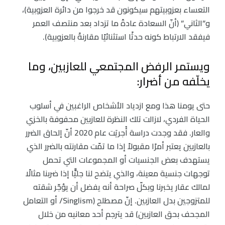
التعساء بعزوبيتهم سيكونون قد خرجوا من دائرة العزوبية)،
و”الثاني” (أنّ السعادة عادةً ما تزداد بعد منتصف العمر
فيفقد الارتباط كونه حدثًا استثنائيًا مقارنةً بالعزوبية).
ويستمر الرفض المجتمعي للعازبين، وما
يخلّفه من أضرار:
حتى يومنا هذا ومع ازدياد الأشخاص الراغبين في أسلوب
الحياة الفردي، لازالت تلك النظرة للعازبين محفوفة بالخزي
والعار. فقد وجدت دراسة أُجريَت عام 2020 أنّ إلحاق الضرر
بالعازبين يعتبر أمرًا مقبولاً إذا ما تمّت مقارنته بالضرر الذي
يستهدف بعض الجنسيات أو المجموعات التي تحمل
توجهات جنسية معينة، والذي يتضح لنا جليًّا إذا ضربنا مثالًا
لمالك عقار يخبرنا وبكلّ صراحة أنه يفضل أن يؤجّر شقته
للمتزوجين بدل العازبين. إنّ مصطلح (Singlism/ أو التعامل
المجحف بحق العازبين) قد يترجم أحد معانيه من خلال