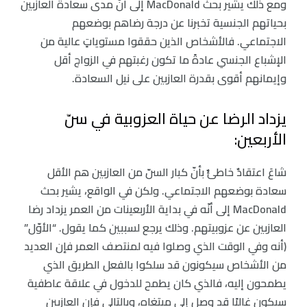
ومع ذلك يشير بحث MacDonald إلى أنّ مدى سعادة العازبين
بحياتهم الجنسية تخبرنا عن درجة رضاهم بوضعهم
الاجتماعي. فالأشخاص الذين حققوا مستوياتٍ عالية من
الإشباع الجنسي عادةً ما تكون رغبتهم في الزواج أقل
وإيمانهم أقوى بقدرة العازبين على نيل السعادة.
يزداد الرضا عن حياة العزوبية في سنّ
الأربعين:
شاعَ اعتقادٌ خاطئٌ بأنّ كبار السنّ من العازبين هم الأقل
سعادة بوضعهم الاجتماعي. ولكن في الواقع، يشير بحث
MacDonald إلى أنّه في بداية الأربعينات من العمر يزداد رضا
العازبين عن عزوبيتهم. وذلك يرجع لسببين كما يقول. “الأوّل”
(أنه وفي الوقت الذي وصلوا فيه لمنتصف العمر فإن العديد
من الأشخاص سيكونون قد سلكوا بالفعل الطريق الذي
يطمحون إليه، فالذي كان يطمح للدخول في علاقة عاطفية
سيكون غالبًا قد وصل إلى مبتغاه، وبالتالي فإن العازبين