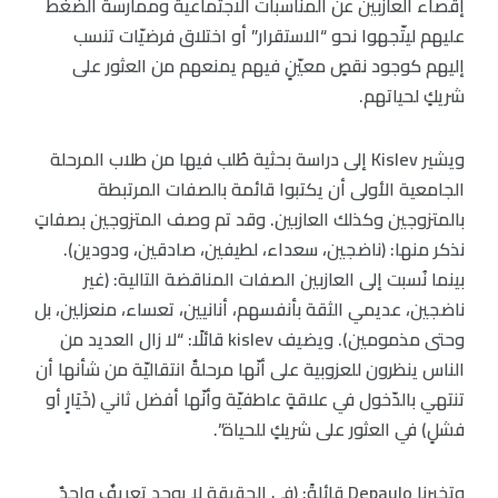
إقصاء العازبين عن المناسبات الاجتماعية وممارسة الضغط
عليهم ليتّجهوا نحو “الاستقرار” أو اختلاق فرضيّات تنسب
إليهم كوجود نقصٍ معيّنٍ فيهم يمنعهم من العثور على
شريكٍ لحياتهم.
ويشير Kislev إلى دراسة بحثية طُلب فيها من طلاب المرحلة
الجامعية الأولى أن يكتبوا قائمة بالصفات المرتبطة
بالمتزوجين وكذلك العازبين. وقد تم وصف المتزوجين بصفاتٍ
نذكر منها: (ناضجين، سعداء، لطيفين، صادقين، ودودين).
بينما نُسبت إلى العازبين الصفات المناقضة التالية: (غير
ناضجين، عديمي الثقة بأنفسهم، أنانيين، تعساء، منعزلين، بل
وحتى مذمومين). ويضيف kislev قائلًا: “لا زال العديد من
الناس ينظرون للعزوبية على أنّها مرحلةٌ انتقاليّة من شأنها أن
تنتهي بالدّخول في علاقةٍ عاطفيّة وأنّها أفضل ثاني (خَيَارٍ أو
فشلٍ) في العثور على شريكٍ للحياة”.
وتخبرنا Depaulo قائلةً: (في الحقيقة لا يوجد تعريفٌ واحدٌ