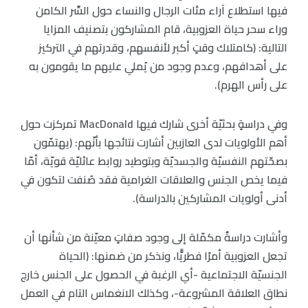
فيها استطلاع آراء مئات الرجال والنساء حول السِّر الكامن
وراء سحر حياة العزوبية، قام المشاركون بتصنيف المزايا
التالية: (كامتلاك وقتٍ أكبر لأنفسهم، وقدرتهم في التركيز
على أهدافهم، وعدم وجود من يُملي عليهم ما يقومون به
على رأس الهرم).
وفي دراسةٍ بحثيّة أخرى شارك فيها MacDonald تمركزت حول
أهم الأولويات لدى العازبين أشارت نتائجها بأنّهم: (يهتمّون
بصحّتهم النفسيّة والجسديّة وبتوطيد روابط عائليّة قويّة، أمّا
فيما يخص الجنس والعلاقات الغرامية فقد صُنفت لتكون في
أدنى أولويات المشاركين بالدراسة).
وأشارت دراسةٌ مكمّلة إلى وجود صفاتٍ معيّنة من شأنها أن
تجعل العزوبية أمرًا فطريًّا، ونذكر من ضمنها: (الحياة
الجنسيّة الاجتماعية -أي الرغبة في الحصول على الجنس خارج
نطاق العلاقة المشروعة-، وكذلك الانغماس التام في العمل