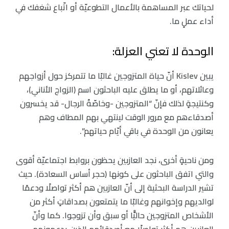
لحياتك عبر المساهمة بالأعمال التطوعيّة أو اتّباع شغفك في
أداء عملٍ ما.
الوحدة لا تعني العزلة:
يبين Kislev أنّ حياة المتزوجين غالبًا ما تتمركز حول أزواجهم
وعائلاتهم، أو ما يطلق عليه الباحثون اسم (الزواج الأناني)،
وكنتيجةٍ لذلك فإنّ “المتزوجين -وخاصّةً الرجال- قد يخسرون
أصدقاءهم مع مرور الوقت لينتهي بهم المطاف وهم
يعانون من الوحدة في باقي أيّام حياتهم”.
ومن ناحيةٍ أخرى، نجد العازبين يحظون بروابط اجتماعيّة أقوى
والتي اتفق الباحثون على كونها (حجر أساس السعادة). حيث
تشير الدراسة البحثية إلى أنّ العازبين هم أكثر تواصلًا ودعمًا
لوالديهم وإخوانهم وغالبًا ما يتمتعون بصداقاتٍ أكثر من
الأشخاص المتزوجين حاليًّا أو سبق وأن تزوجوا. كما وأنّ
العازبين هم أكثر تواصلًا مع أصدقائهم الذين يدعمونهم