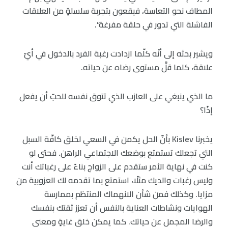
المطاف نحو التعاسة، فيقعون بتجربة سلسلةٍ من العلاقات
الفاشلة التي تدور في حلقة مفرغة”.
ويشير بحثه إلى أنّه كلّما ازدادت رغبة الفرد بالدخول في أيّ
علاقة، كلما قلَّ مستوى رضاه عن حياته.
ما الذي ينبغي على العازب الذي تتوق نفسه للحبّ أن يفعل
إذًا؟
يخبرنا Kislev بأنّ الحل يكمن في السعي لخلق كافّة السبل
التي تجعلك تستمتع بوضعك الاجتماعي الراهن. فحتى لو
كنت في نهاية الأمر ستقدم على الزواج بناءً على رغباتك أنت
وليس رغبات والديك مثلًا، استمتع بما تقدمه لك العزوبية من
مزايا. وكذلك فمن شأن الانهماك المنتظم بممارسة
الهوايات ونشاطات العناية بالنفس أن تعزز ثقتك بنفسك
والرضا المجمل عن حياتك. كما يمكن خلق غايةٍ ومعنى