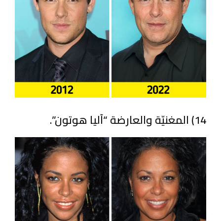
14) المغنيّة والعارضة “آليا هوتون”.