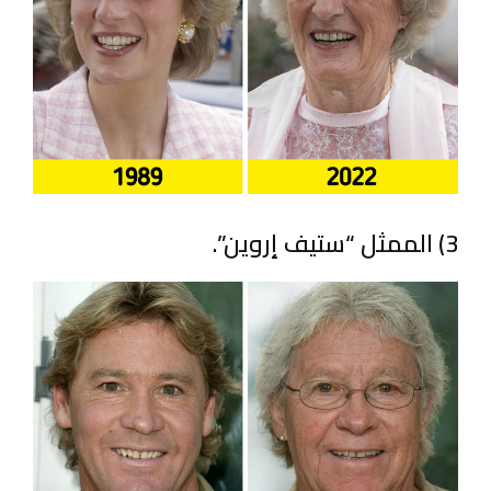
3) الممثل “ستيف إروين”.