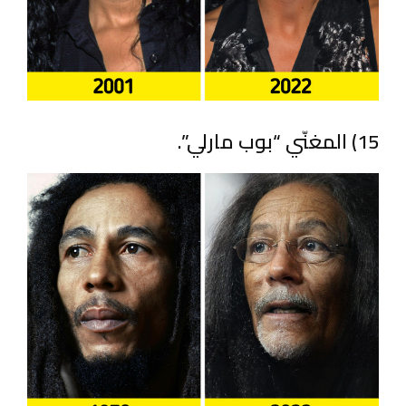
15) المغنّي “بوب مارلي”.