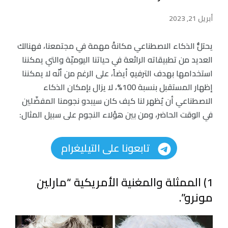
أبريل 21, 2023
يحتلُّ الذكاء الاصطناعي مكانةً مهمة في مجتمعنا، فهنالك
العديد من تطبيقاته الرائعة في حياتنا اليوميّة والتي يمكننا
استخدامها بهدف الترفيهِ أيضاً، على الرغم من أنّه لا يمكننا
إظهار المستقبل بنسبة 100%، لا يزال بإمكان الذكاء
الاصطناعي أن يُظهر لنا كيف كان سيبدو نجومنا المفضّلين
في الوقت الحاضر، ومن بين هؤلاء النجوم على سبيل المثال:
تابعونا على التيليغرام
1) الممثلة والمغنية الأمريكية “مارلين
مونرو”.