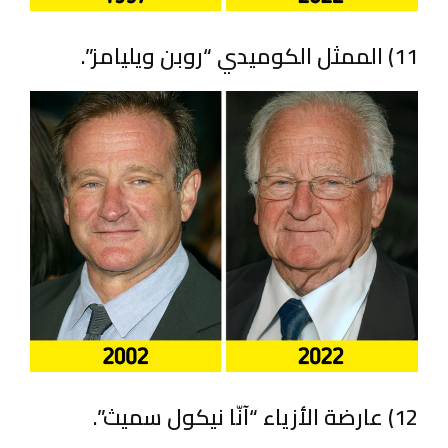
11) الممثل الكوميدي “روبن ويليامز”.
12) عارضة الأزياء “آنّا نيكول سميث”.