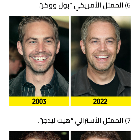
6) الممثل الأمريكي “بول ووكر”.
7) الممثل الأسترالي “هيث ليدجر”.