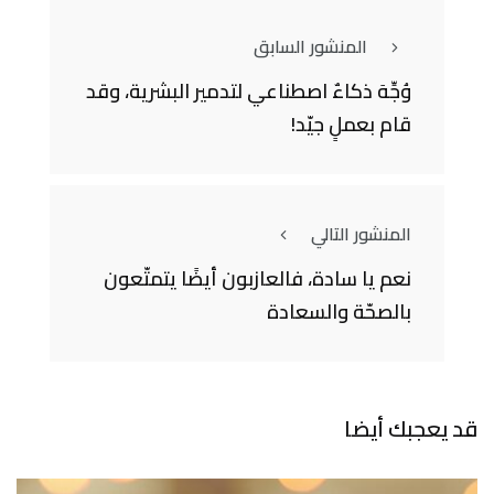
المنشور السابق
وُجِّهَ ذكاءٌ اصطناعي لتدمير البشرية، وقد
قام بعملٍ جيّد!
المنشور التالي
نعم يا سادة، فالعازبون أيضًا يتمتّعون
بالصحّة والسعادة
قد يعجبك أيضا