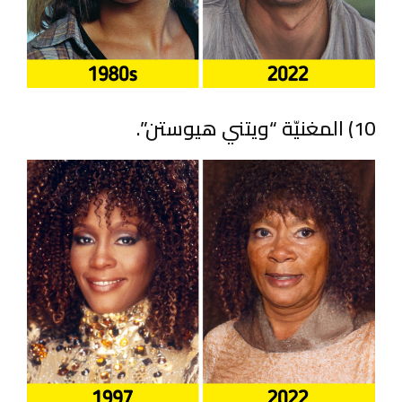
10) المغنيّة “ويتني هيوستن”.