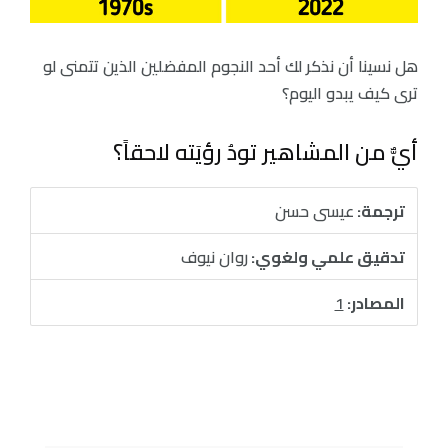
هل نسينا أن نذكر لك أحد النجوم المفضلين الذين تتمنى لو
ترى كيف يبدو اليوم؟
أيٌّ من المشاهير تودُ رؤيَته لاحقاً؟
ترجمة:
عيسى حسن
تدقيق علمي ولغوي:
روان نيوف
المصادر:
1