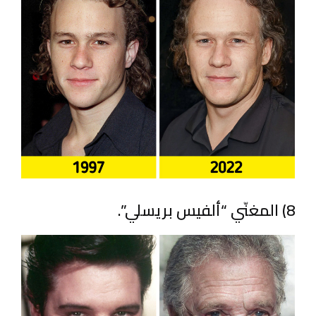
8) المغنّي “ألفيس بريسلي”.