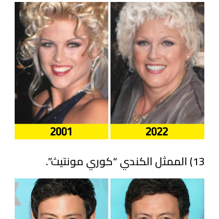
13) الممثل الكندي “كوري مونتيث”.