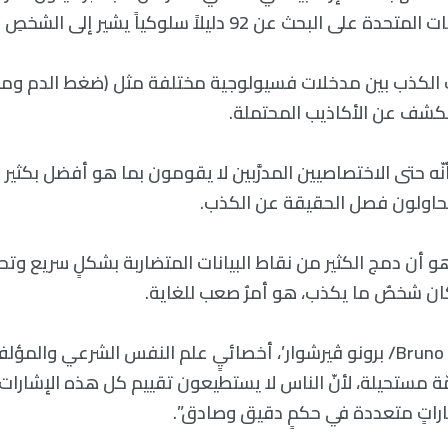
بحث عن 92 دليلاً سلوكياً يشير إلى الشخصِ المخادع.
لكذب بين مدخلات فسيولوجية مختلفة مثل (ضغط الدم ومع
كشف عن الأكاذيب المحتملة.
نّه حتى الاختصاصيين المدرَّبين لا يقومون بما هو أفضل بكثير 
حاولون فصل الحقيقة عن الكذب.
أن دمج الكثير من نقاط البيانات المتضاربة بشكلٍ سريع وتحو
كان شخصٌ ما يكذب، هو أمرٌ صعب للغاية.
يقول ‘Bruno Verschuere/ برونو ڤيرشوار’، أخصائيٍ علم النفس الشرعي وال
مّة مستحيلة، لأنّ الناس لا يستطيعون تقييم كل هذه الإشارات
راتٍ متعددة في حكمٍ دقيق وصادق”.