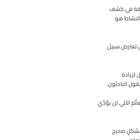
وّقة في كشف
النشاط هو
ن تعترض سبيلَ
 لزيادة
ول الباحثون.
ّم الآلي لن يؤدّي
الناس بشكلٍ صحيح