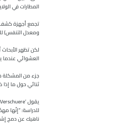
المطارات في الولايات المتحدة على ال
تجمع أجهزة كشف ا
ومعدل التنفس) لل
لكن تظهر الأبحاث أ
العشوائي عندما ي
جزء من المشكلة هو 
ثنائي حول ما إذا 
للدراسة: “إنّها مه
ناهيك عن دمج إشا