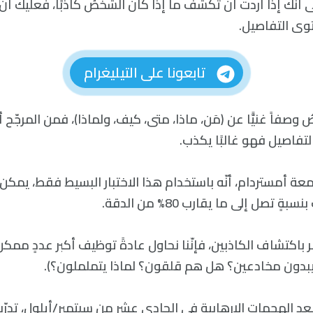
ى أنّك إذا أردت أن تكشف ما إذا كان الشخصُ كاذبًا، فعليك أ
وى التفاصيل.
تابعونا على التيليغرام
وصفاً غنيًّا عن (مَن، ماذا، متى، كيف، ولماذا)، فمن المرجّح أ
التفاصيل فهو غالبًا يكذب.
عة أمستردام، أنّه باستخدام هذا الاختبار البسيط فقط، يمكن 
ٍ تصل إلى ما يقارب 80% من الدقة.
ر باكتشاف الكاذبين، فإنّنا نحاول عادةً توظيف أكبر عددٍ ممك
 يبدون مخادعين؟ هل هم قلقون؟ لماذا يتململون؟).
عد الهجمات الإرهابية في الحادي عشر من سبتمبر/أيلول، تدرّ