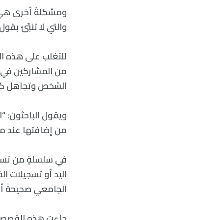
ومشكلةٌ أخرى هي أ
والتي لا تنبّئ بقول
للتغلب على هذه ال
من المشاركين في ا
الشخص وتجاهل كل 
ويقول الباحثون: “ا
من إضافتها عند مح
اليد أو تسجيلات ال
الجامعي صحيحةً أم
جاءت هذه القصص من