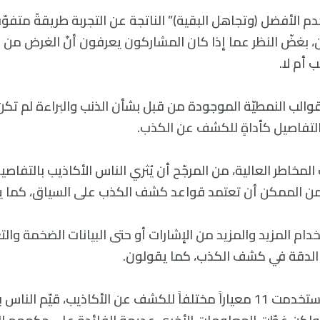
م الأفضل (وتجاهل البقية)” الناتجة عن التجربة طريقةً متف
ن، بغضّ النظر عما إذا كان المشاركون يعرفون أنّ الغرض من 
 أم لا.
لقوالب النمطيّة الموجودة من قبل بشأن الذنب والبراءة لم تك
تفاصيل كأداةٍ للكشف عن الكذب.
مخاطر العالية، من المرجّح أن يُثري الناس الأكاذيب بالتفاصيل
من الممكن أن تعتمد قواعد كشف الكذب على السياق، كما يق
ام المزيد والمزيد من الإشارات أو حتى البيانات الضخمة والتعل
ة الدقة في كشف الكذب، كما يقولون.
في دراسةٍ سابقة استخدمت 11 معياراً مختلفاً للكشف عن الأكاذيب، قيّم 