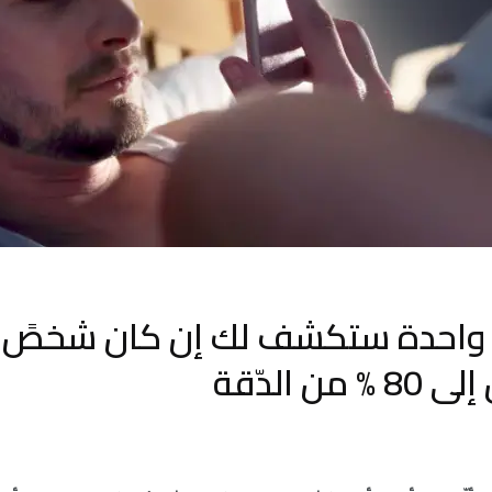
ة واحدة ستكشف لك إن كان شخصً م
من الدّقة