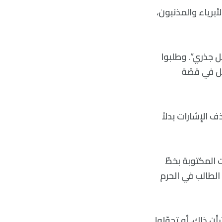
برياء والمذنبون،
ل جذري”. وطلبوا
يل في قصّة
 الإشارات بدلاً
ت التصريحات المكتوبة بخطّ
 الطالب في الحرم
ن ذلك، أو تجوّلوا