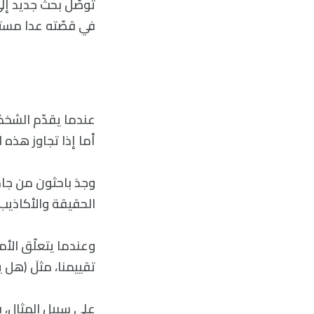
توصّل بحثٌ جديد إل
في قصّته عدا مست
عندما يقدّم الشخصُ 
أما إذا تجاوز هذه 
وجدَ باحثون من جام
الحقيقة والأكاذيب بنسبة
وعندما يتعلّق الأم
تقييمنا، مثلَ (هل
على سبيل المثال، ب