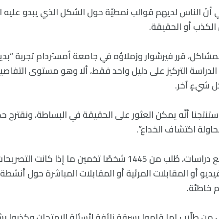
نّ الناس لديهم قوالب نمطيّة حول الشكل الذي يبدو عليه الأ
 الكذب أو الحقيقة.
مشاكل، قرر فيرشوار وزملاؤه في جامعة أمستردام تجربة “بدي
لدراسة التركيز على دليلٍ واحد فقط، ألا وهو مستوى التفاص
شيءٍ آخر.
ستنتجنا أنّه يمكن العثور على الحقيقة في البساطة، ونقترح حذف
اولة اكتشاف الخداع”.
في سلسلةٍ من تسع دراسات، طُلب من 1445 شخصًا تخمين ما إذا كان
فيديو أو المقابلات المرئية أو المقابلات المباشرة حول أنشطة
 خاطئة.
 طلّابٍ إما قاموا بسرقة زائفة لأسئلة الامتحان وكذبوا بشأ