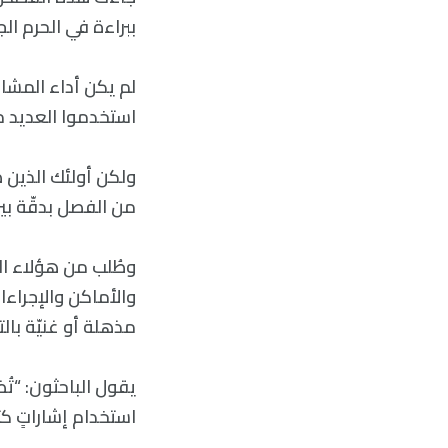
ببراءة في الحرم ا
لم يكن أداء المشار
استخدموا العديد من
ولكن أولئك الذين 
من الفصل بدقّة بين الح
وطُلب من هؤلاء ا
والأماكن والإجراءا
مذهلة أو غنيّة بالت
يقول الباحثون: “تُظ
استخدام إشاراتٍ كثي