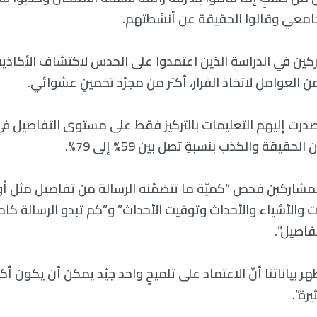
لجامعي وقالوا الحقيقة عن أنشطتهم.
كين في الدراسة الذين اعتمدوا على الحدس لاكتشاف الأكاذيب،
 العوامل لاتخاذ القرار، أكثر من مجرّد تخمينٍ عشوائي.
صدرت إليهم التعليمات بالتركيز فقط على مستوى التفاصيل ف
قيقة والكذب بنسبةٍ تصل بين 59% إلى 79%.
لمشاركين فحص “كميّة ما تتضمّنه الرسالة من تفاصيل مثل 
ت والأشياء والأحداث وتوقيت الأحداث” و”كم تبدو الرسالة كام
فاصيل”.
هر بياناتنا أنّ الاعتماد على تلميحٍ واحد جيّد يمكن أن يكون أك
رة”.