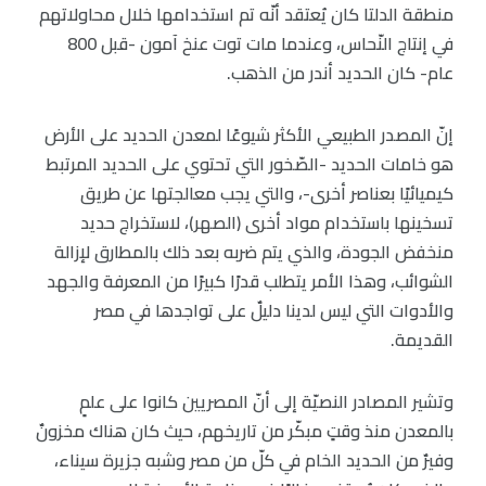
منطقة الدلتا كان يُعتقد أنّه تم استخدامها خلال محاولاتهم
في إنتاج النّحاس، وعندما مات توت عنخ آمون -قبل 800
عام- كان الحديد أندر من الذهب.
إنّ المصدر الطبيعي الأكثر شيوعًا لمعدن الحديد على الأرض
هو خامات الحديد -الصّخور التي تحتوي على الحديد المرتبط
كيميائيًا بعناصر أخرى-، والتي يجب معالجتها عن طريق
تسخينها باستخدام مواد أخرى (الصهر)، لاستخراج حديد
منخفض الجودة، والذي يتم ضربه بعد ذلك بالمطارق لإزالة
الشوائب، وهذا الأمر يتطلب قدرًا كبيرًا من المعرفة والجهد
والأدوات التي ليس لدينا دليلٌ على تواجدها في مصر
القديمة.
وتشير المصادر النصيّة إلى أنّ المصريين كانوا على علمٍ
بالمعدن منذ وقتٍ مبكّر من تاريخهم، حيث كان هناك مخزونٌ
وفيرٌ من الحديد الخام في كلّ من مصر وشبه جزيرة سيناء،