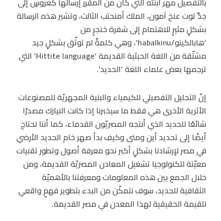
بالتفصيل مهر ابنته التي كان من المقرر إرسالها كعروسٍ إلى
جدِّ توت عنخ آمون، الملك أمنحتب الثالث، وتشير هذه الرسالة
بشكلٍ مثيرٍ للاهتمام إلى شفرة خنجرٍ من
‘هابالكينو/habalkinu’، وهي كلمةٌ لم توثّق بشكلٍ جيد
مشتّقة من اللغة الحيثية القديمة ‘Hittite language’ التي
ترجمها بعض علماء اللغة ‘الحديد’.
إنّ التحليل التفصيلي للكيمياء والبنية المجهريّة للمصنوعات
الأثرية الأخرى هي فقط ما سيخبرنا إذا كانت النيازك مصدرًا
شائعًا للحديد الذي أنتجه المصريّون القدماء، كما أننا نحتاج
أيضًا إلى تحديد أين ومتى وكيف بدأ صهر خام الحديد الأرضي
في مصر لإرشادنا بشكلٍ أكبر نحو معرفة أصول وتطور تقنيات
معيّنة لتكنولوجيا تشغيل المعادن المصريّة القديمة، ومن
خلال الجمع بين هذه المعلومات ومعرفتنا بالأهميّة
الثقافية للحديد، سوف نتمكّن من البدء بتطوير فهمٍ واقعي
للقيمة الحقيقية لهذا المعدن في مصر القديمة.