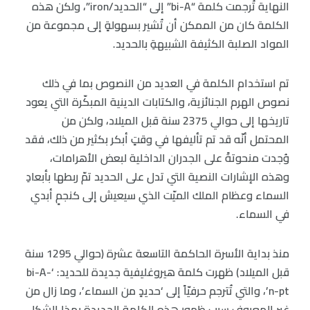
النهاية تُرجمت كلمة “bi-A” إلى “الحديد/iron”، ولكن هذه
الكلمة كان من الممكن أن تُشير بسهولةٍ إلى مجموعة من
المواد الصلبة الكثيفة الشبيهةِ بالحديد.
تم استخدام الكلمة في العديد من النصوص بما في ذلك
نصوص الهرم الجنائزية، والكتابات الدينية المبكّرة التي يعود
تاريخها إلى حوالي 2375 سنة قبل الميلاد، ولكن من
المحتمل أنّه قد تم تأليفها في وقتٍ أبكر بكثير من ذلك، فقد
وُجدت منحوتةً على الجدران الداخلية لبعض الأهرامات،
وهذه الإشارات النصية التي تدل على الحديد تمّ ربطها بأبعادِ
السماء وعظام الملك الميّت الذي سيعيش إلى كنجمٍ أبدي
في السماء.
منذ بداية الأسرة الحاكمة التاسعة عشرة (حوالي 1295 سنة
قبل الميلاد) ظهرت كلمة هيروغليفية جديدة للحديد: ‘bi-A-
n-pt’، والتي تُترجم حرفيّاً إلى ‘حديدٍ من السماء’، وما زال من
غير المعروف سبب ظهور هذه الكلمة الجديدة بهذا الشكل