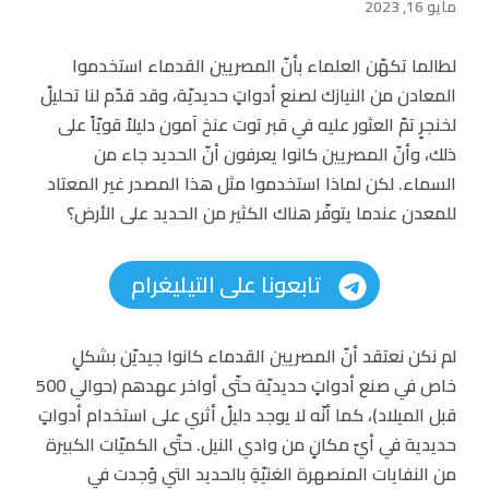
مايو 16, 2023
لطالما تكهّن العلماء بأنّ المصريين القدماء استخدموا
المعادن من النيازك لصنع أدواتٍ حديديّة، وقد قدّم لنا تحليلٌ
لخنجرٍ تمّ العثور عليه في قبر توت عنخ آمون دليلاً قويّاً على
ذلك، وأنّ المصريين كانوا يعرفون أنّ الحديد جاء من
السماء. لكن لماذا استخدموا مثل هذا المصدر غير المعتاد
للمعدن عندما يتوفّر هناك الكثير من الحديد على الأرض؟
تابعونا على التيليغرام
لم نكن نعتقد أنّ المصريين القدماء كانوا جيديّن بشكلٍ
خاص في صنع أدواتٍ حديديّة حتّى أواخر عهدهم (حوالي 500
قبل الميلاد)، كما أنّه لا يوجد دليلٌ أثري على استخدام أدواتٍ
حديدية في أيّ مكانٍ من وادي النيل. حتّى الكميّات الكبيرة
من النفايات المنصهرة الغنيّةِ بالحديد التي وُجدت في