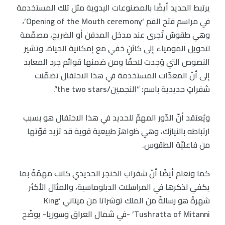
يرتبط الحديد أيضًا بالمصنوعات اليدوية مثل تلك المستخدمة
في مراسم فتح الفم ‘Opening of the Mouth ceremony’،
وهي طقوسٌ تُجرى عند مدخل المدفن أو الضريح، مصمّمة
لتحويل المومياء إلى كائنٍ خفي مع إمكانية الحياة. وتشير
النصوص التي وُجدت لاحقًا ومن ضمنها قوائم جرد المعابد
إلى أنّ المعدّات المستخدمة في هذا الاحتفال تضمّنت
شفراتٍ حديدية باسم: “النجمين/the two stars”.
ويُعتقد أنّ الدّور المهمّ للحديد في هذا الاحتفال هو بسبب
ارتباطه بالنيازك، وهي ظواهرُ طبيعية قوية قد تزيد قوّتها
من فاعليّة الطقوس.
كما ونعلم أيضًا أنّ شفراتِ الخنجر الحديدي كانت مهمّةً بما
يكفي لذكرها في المراسلات الدبلوماسية، والمثال الأكثر
شهرةً هو رسالةٌ من الملك توشراتا من ميتاني ‘King
Tushratta of Mitanni’ -في شمال العراق وسوريا- يوضّح