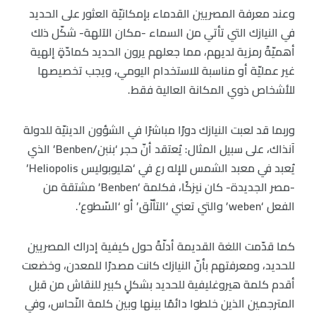
وعند معرفة المصريين القدماء بإمكانيّة العثور على الحديد
في النيازك التي تأتي من السماء -مكان الآلهة- شكّل ذلك
أهميّةً رمزية لديهم، مما جعلهم يرون الحديد كمادّةٍ إلهية
غير عمليّة أو مناسبة للاستخدام اليومي، ويجب تخصيصها
للأشخاص ذوي المكانة العالية فقط.
وربما قد لعبت النيازك دورًا مباشرًا في الشؤون الدينيّة للدولة
آنذاك، على سبيل المثال: يُعتقد أنّ حجر ‘بنبن/Benben’ الذي
يُعبد في معبد الشمس للإله رع في ‘هليوبوليس Heliopolis’
-مصر الجديدة- كان نيزكًا، فكلمة ‘Benben’ مشتقة من
الفعل ‘weben’ والتي تعني ‘التألّق’ أو ‘السّطوع’.
كما قدّمت اللغة القديمة أدلّةً حول كيفية إدراك المصريين
للحديد، ومعرفتهم بأنّ النيازك كانت مصدرًا للمعدن، وخضعت
أقدم كلمة هيروغليفية للحديد بشكلٍ كبير للنقاش من قبل
المترجمين الذين خلطوا دائمًا بينها وبين كلمة النّحاس، وفي