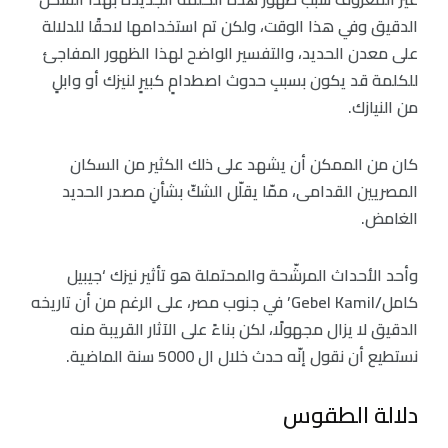
الدقيق وفي هذا الوقت، ولكن تم استخدامها لاحقًا للدلالة
على معدن الحديد، والتفسير الواضح لهذا الظهور المفاجئ
للكلمة قد يكون بسببِ حدوث اصطدامٍ كبيرٍ لنيزك أو وابلٍ
من النيازك.
كان من الممكن أن يشهد على ذلك الكثير من السكان
المصريين القدامى، ممّا يقلّل الشكّ بشأنِ مصدر الحديد
الغامض.
وأحد الأحداث المرشّحة والمحتملة هو تأثير نيزك ‘جيبيل
كامل/Gebel Kamil’ في جنوب مصر، على الرغم من أن تاريخه
الدقيق لا يزال مجهولًا، لكن بناءً على الآثار القريبة منه
نستطيع أن نقول إنّه حدث خلال ال 5000 سنة الماضية.
دلالة الطقوس