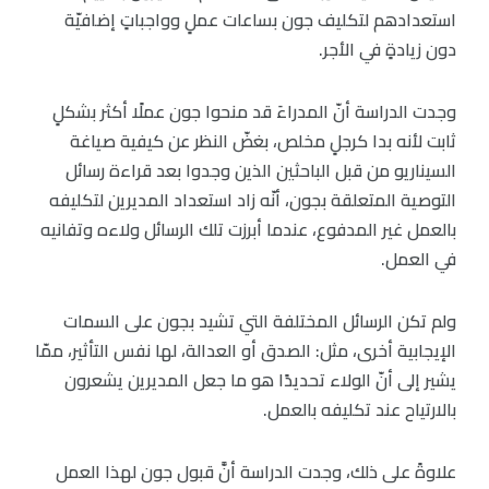
استعدادهم لتكليف جون بساعات عملٍ وواجباتٍ إضافيّة
دون زيادةٍ في الأجر.
وجدت الدراسة أنّ المدراءَ قد منحوا جون عملًا أكثر بشكلٍ
ثابت لأنه بدا كرجلٍ مخلص، بغضّ النظر عن كيفية صياغة
السيناريو من قبل الباحثين الذين وجدوا بعد قراءة رسائل
التوصية المتعلقة بجون، أنّه زاد استعداد المديرين لتكليفه
بالعمل غير المدفوع، عندما أبرزت تلك الرسائل ولاءه وتفانيه
في العمل.
ولم تكن الرسائل المختلفة التي تشيد بجون على السمات
الإيجابية أخرى، مثل: الصدق أو العدالة، لها نفس التأثير، ممّا
يشير إلى أنّ الولاء تحديدًا هو ما جعل المديرين يشعرون
بالارتياح عند تكليفه بالعمل.
علاوةً على ذلك، وجدت الدراسة أنَّ قبول جون لهذا العمل