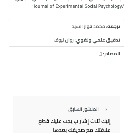
/Journal of Experimental Social Psychology’.
ترجمة:
محمد فواز السيد
تدقيق علمي ولغوي:
روان نيوف
المصادر:
1
المنشور السابق
إليك ثلاث إشاراتٍ يجب عليك قطع
علاقتك مع صديقك بعدها