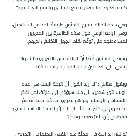
كيف يتعارض ما يفعلونه مع المبادئ والقيم التي لديهم”.
وفي هذه الحالة، يقترح الباحثون طريقةً للحد من الاستغلال،
وهي زيادة الوعي حول هذه الظاهرة بين المديرين
لمساعدتهم على توقّع نقاط الجهل الأخلاقيّ لديهم.
ويوضح الباحثون أيضًا أنّ الولاء ليس بالضرورةِ سلبيًًا، ولا
ينبغي على العاملين تجاوز القيام بالواجب دائمًا.
ويقول ستانلي: “لا أريد القول أنّ نتيجة البحث هي عدم
الولاء لأيّ شخصٍ، لأن ذلك سيؤدّي إلى كارثة. نحن نقدّر
الأشخاص الأوفياء، ونراهم بصورةٍ إيجابيّة، كما أنّه يتمّ
تكريمهم في كثيرٍ من الأحيان؛ لذا إنّها ليست الجانب السلبيّ
فقط، بل إنّها أمرٌ معقّد ومحيّر”.
تم نشر الدراسة في ‘مجلّة علم النفس الاجتماعي التجريبي