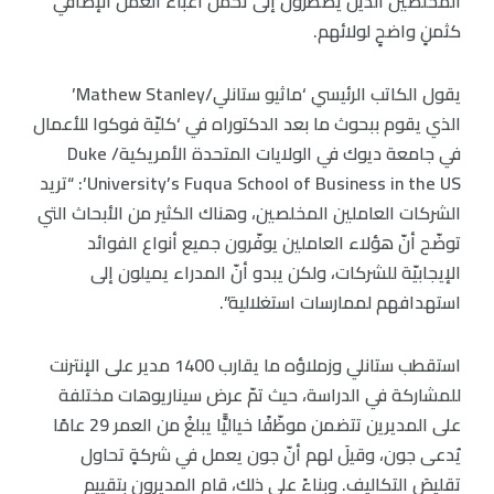
المخلصين الذين يضطرون إلى تحمّل أعباء العمل الإضافي
كثمنٍ واضحٍ لولائهم.
يقول الكاتب الرئيسي ‘ماثيو ستانلي/Mathew Stanley’
الذي يقوم ببحوث ما بعد الدكتوراه في ‘كليّة فوكوا للأعمال
في جامعة ديوك في الولايات المتحدة الأمريكية/ Duke
University’s Fuqua School of Business in the US’: “تريد
الشركات العاملين المخلصين، وهناك الكثير من الأبحاث التي
توضّح أنّ هؤلاء العاملين يوفّرون جميع أنواع الفوائد
الإيجابيّة للشركات، ولكن يبدو أنّ المدراء يميلون إلى
استهدافهم لممارسات استغلالية”.
استقطب ستانلي وزملاؤه ما يقارب 1400 مدير على الإنترنت
للمشاركة في الدراسة، حيث تمّ عرض سيناريوهات مختلفة
على المديرين تتضمن موظّفًا خياليًّا يبلغُ من العمر 29 عامًا
يُدعى جون، وقيلَ لهم أنّ جون يعمل في شركةٍ تحاول
تقليصَ التكاليف. وبناءً على ذلك، قام المديرون بتقييم