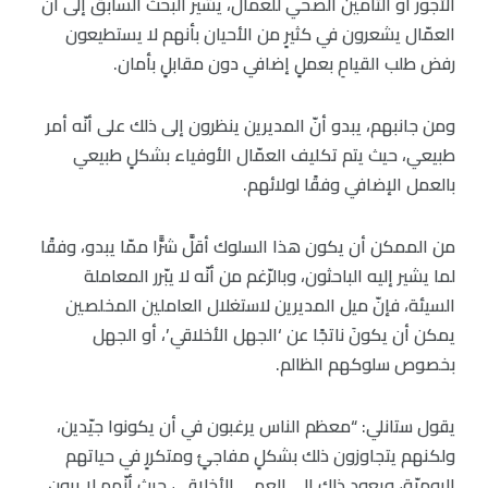
الأجور أو التأمين الصّحي للعمّال، يشير البحث السابق إلى أنّ
العمّال يشعرون في كثيرٍ من الأحيان بأنهم لا يستطيعون
رفض طلب القيامِ بعملٍ إضافي دون مقابلٍ بأمان.
ومن جانبهم، يبدو أنّ المديرين ينظرون إلى ذلك على أنّه أمر
طبيعي، حيث يتم تكليف العمّال الأوفياء بشكلٍ طبيعي
بالعمل الإضافي وفقًا لولائهم.
من الممكن أن يكون هذا السلوك أقلَّ شرًّا ممّا يبدو، وفقًا
لما يشير إليه الباحثون، وبالرّغم من أنّه لا يبّرر المعاملة
السيئة، فإنّ ميل المديرين لاستغلال العاملين المخلصين
يمكن أن يكونَ ناتجًا عن ‘الجهل الأخلاقي’، أو الجهل
بخصوص سلوكهم الظالم.
يقول ستانلي: “معظم الناس يرغبون في أن يكونوا جيّدين،
ولكنهم يتجاوزون ذلك بشكلٍ مفاجئٍ ومتكررٍ في حياتهم
اليوميّة، ويعود ذلك إلى العمى الأخلاقي، حيث أنّهم لا يرون