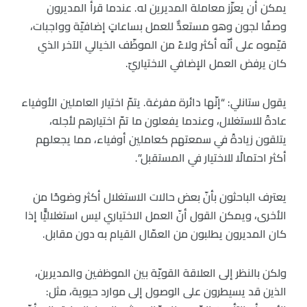
يمكن أن يعزّز معاملة المديرين له. عندما قرأ المديرون
وصفًا لجون وهو مستعدٌّ للعمل بساعاتٍ إضافيّة وواجبات،
قيّموه على أنّه أكثر ولاءً من الموظّف الخيالي الآخر الذي
كان يرفض العمل الإضافي الاختياريّ.
يقول ستانلي: “إنّها دائرة مفرغة. يتمّ اختيار العاملين الأوفياء
عادةً للاستغلال، وعندما يفعلون ما تمّ اختيارهم لأجله،
يتلقون زيادةً في سمعتهم كعاملين أوفياء، مما يجعلهم
أكثر احتمالًا للاختيار في المستقبل”.
يعترف الباحثون بأنّ بعض حالات الاستغلال أكثر وضوحًا من
الأخرى، ويمكن القول أنّ العمل الاختياري ليس استغلاليًّا إذا
كان المديرون يطلبون من العمّال القيام به دون مقابل.
ولكن بالنظر إلى العلاقة القويّة بين الموظفين والمديرين،
الذين قد يسيطرون على الوصول إلى موارد حيوية، مثل: