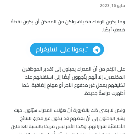
مايو 16, 2023
ربما يكون الوفاء فضيلة، ولكن من الممكن أن يكون نقطةَ
ضعفٍ أيضًا.
تابعونا على التيليغرام
على الرّغم من أنّ المدراء يميلون إلى تقدير الموظفين
المخلصين، إلا أنّهم يتّجهون أيضًا إلى استغلالهم عند
تكليفهم بعملٍ غير مدفوع الأجر أو مهامٍ إضافية، كما
أظهرت دراسةٌ جديدة.
ولكن لا يعني ذلك بالضرورة أنّ هؤلاء المدراء سيّئون، حيث
يشير الباحثون إلى أنّ بعضهم قد يكون غير مدركٍ للنتائجَ
الأخلاقيّة لقراراتهم، وهذا الأمر ليس مريحًا بالنسبة للعاملين