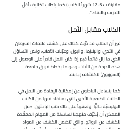
مقارنة ب 6-12 شهراً للكلاب) كما يتطلب تكاليف أقلّ
للتدريب والبقاء “.
الكلاب مقابل النّمل
غير أن الكلاب قد دُرّبت كذلك على كشف علامات السرطان
في الثدي، والبلازما، والبول، وعيّنات اللُّعاب، ولكن التساؤل
الذي ما زال قائماً فيم إذا كان النمل قادراً على الوصول إلى
هذه الدرجة من الثبات، وهو ما يخطط فريق جامعة
(السوربون) لاكتشاف إجابته.
كما يتساءل الباحثون عن إمكانية الإفادة من النمل في
الحالات الطبيعية الأخرى التي يستفاد فيها من الكلاب
البوليسيّة حاليًّا، وتعقيباً على ذلك كتب الباحثون: «من
الممكن أن يُكيَّف منهجنا لسلسلة من المهام المعقّدة
للكشف عن الروائح، والتي تتضمن الكشف عن المواد