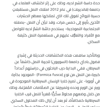
حدة حاسة الشم لديه، وذلك على إثر اكتشاف العلماء في
جامعة (فانديربلت) في عام 2012 امتلاك النمل مستقبلاتٍ
حسية للروائح تفوق تلك التي تمتلكها معظم الحشرات
الأخرى بأربع إلى خمس مرات، وقد تبيّن أن النمل -بصفته
الاجتماعية النموذجية- يستخدم حاسّة الشمّ لديه للتواصل
مع الأفراد والتعرُّف عليهم في مستعمرة النمل كثيفة
السكان.
وبالتأكيد ساهمت هذه الاكتشافات الحديثة في إشباع
فضول باحثي جامعة (السوربون) لتجربة النمل كاشفاً عن
السرطان، ففي البداية درب الباحثون في دراستهم أعداداً
كبيرة من النمل من نوع (Formica fusca) -الموجود بكثرة
في أوروبا- على تمييز خلايا الإنسان السرطانية الموجودة في
ورم عن الورم وحده وتمييزها عن الصمّامات المُفرَغة، وذلك
من خلال وضعهم محلولاً سكّريًّا مُغرياً للنمل قرب الخلايا
السرطانية كمكافأة، ثم بعد أن يُزال ذلك المحلول السكري
يستمر النمل في البحث عن الخلايا السّرطانيّة رابطاً رائحتها