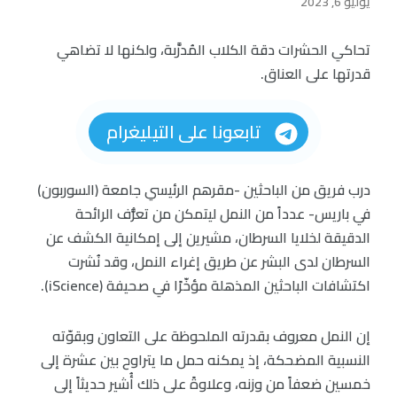
يوليو 6, 2023
تحاكي الحشرات دقة الكلاب المُدرَّبة، ولكنها لا تضاهي
قدرتها على العناق.
تابعونا على التيليغرام
درب فريق من الباحثين -مقرهم الرئيسي جامعة (السوربون)
في باريس- عدداً من النمل ليتمكن من تعرُّف الرائحة
الدقيقة لخلايا السرطان، مشيرين إلى إمكانية الكشف عن
السرطان لدى البشر عن طريق إغراء النمل، وقد نُشرت
اكتشافات الباحثين المذهلة مؤخّرًا في صحيفة (iScience).
إن النمل معروف بقدرته الملحوظة على التعاون وبقوّته
النسبية المضحكة، إذ يمكنه حمل ما يتراوح بين عشرة إلى
خمسين ضعفاً من وزنه، وعلاوةً على ذلك أُشير حديثاً إلى