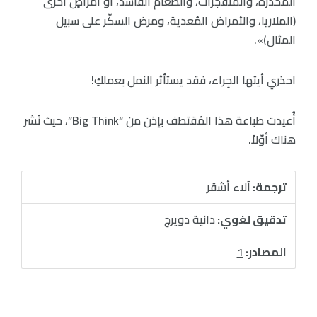
المخدِّرة، والمتفجّرات، والطعام الفاسد، أو أمراضٍ أخرى
(الملاريا، والأمراض المُعدية، ومرض السكّر على سبيل
المثال)».
احذري أيتها الجِراء، فقد يستأثر النمل بعملكِ!
أُعيدت طباعة هذا المُقتطف بإذن من “Big Think”، حيث نُشر
هناك أوّلاً.
ترجمة:
آلاء أشقر
تدقيق لغوي:
دانية دويرج
المصادر:
1