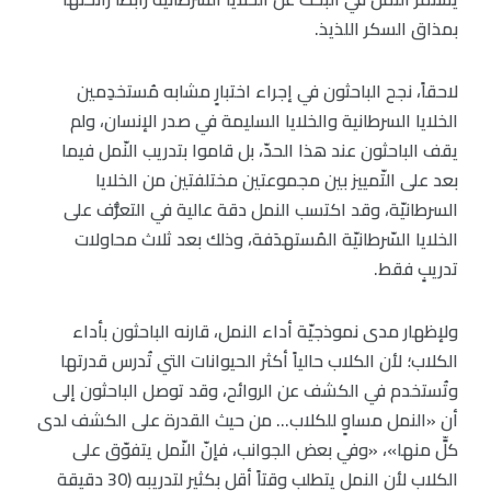
بمذاق السكر اللذيذ.
لاحقاً، نجح الباحثون في إجراء اختبارٍ مشابه مُستخدِمين
الخلايا السرطانية والخلايا السليمة في صدر الإنسان، ولم
يقف الباحثون عند هذا الحدّ، بل قاموا بتدريب النّمل فيما
بعد على التّمييز بين مجموعتين مختلفتين من الخلايا
السرطانيّة، وقد اكتسب النمل دقة عالية في التعرُّف على
الخلايا السّرطانيّة المُستهدَفة، وذلك بعد ثلاث محاولات
تدريبٍ فقط.
ولإظهار مدى نموذجيّة أداء النمل، قارنه الباحثون بأداء
الكلاب؛ لأن الكلاب حالياً أكثر الحيوانات التي تُدرس قدرتها
وتُستخدم في الكشف عن الروائح، وقد توصل الباحثون إلى
أن «النمل مساوٍ للكلاب… من حيث القدرة على الكشف لدى
كلٍّ منها»، «وفي بعض الجوانب، فإنّ النّمل يتفوّق على
الكلاب لأن النمل يتطلب وقتاً أقل بكثير لتدريبه (30 دقيقة