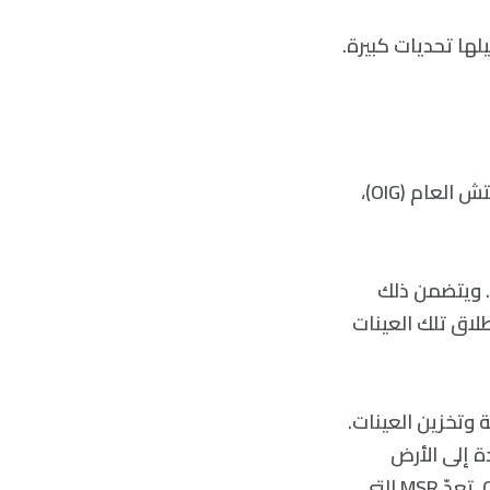
لها تحديات كبيرة.
ووفقًا لتقرير تدقيق لبرنامج عودة MARS التابع لناسا (MSR) من قبل مكتب المفتش العام (OIG)،
ية. ويتضمن ذلك
لاق تلك العينات
 وتخزين العينات.
مل الاسترجاع (SRL) ومدارات عودة إلى الأرض
(ERO)، التي تُطوّر وتُموّل من قبل وكالة الفضاء الأوروبية (ESA). ووفقًا لتقرير OIG، تعدّ MSR التي