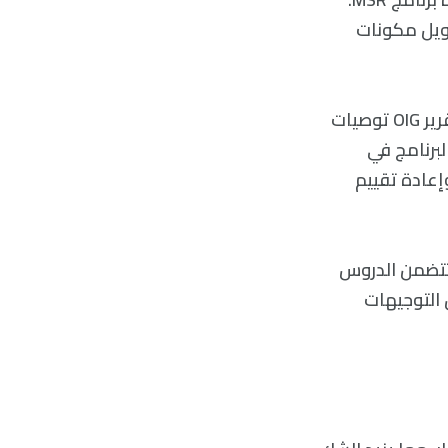
ويل مكونات
كما يسلّط التقرير الضوء على الحاجة إلى تعزيز التنسيق بين ناسا وESA. ويقدم تقرير OIG توصيات
قر ل CCRS، ودمج تعقيد البرنامج في
وإعادة تقييم
مل تصحيحية تتضمن الدروس
 الكبيرة (التي أنهيت عام 2020) لتحسين التوجيهات