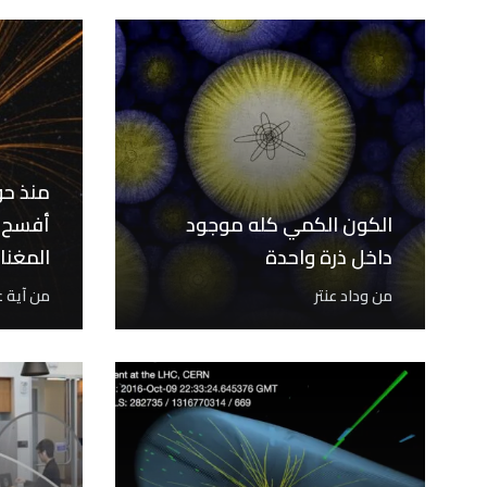
الكون الكمي كله موجود
أفسح ا
داخل ذرة واحدة
المغنا
أمام ا
من
وداد عنتر
من
آية ع