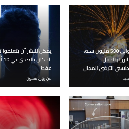
منذ حوالي 590 مليون سنة،
يمكن للبشر أن يتعلموا ت
نهيار الحقل
المكان
طيسي الأرضي المجال
فقط
لحياة للازدهار على…
بيد
من
رؤى بستون