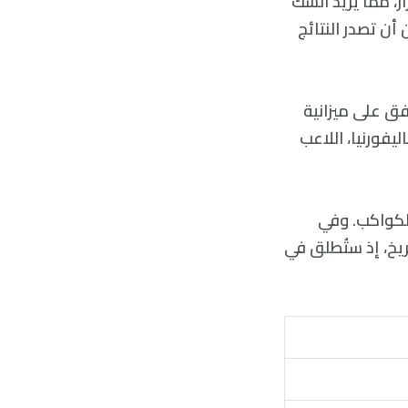
تمرار، مما يزيد الشك
ية وميزانيتها. ويمكن أن تصدر النتائج
ر يجمّد الإنفاق عند حدود ميزانية 2023 حتى يُتّفق على ميزانية
يفورنيا، اللاعب
اء الكواكب. وفي
Tianw، لجمع عينات من المريخ، إذ ستُطلق في