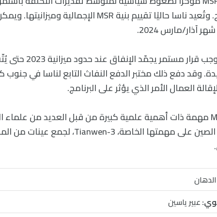
لقد تعرّض برنامج MSR مؤخرًا لضغوط سياسية لمتوسط تقديرات التكلفة باس
في استمرار البرنامج. وتُعيد ناسا حاليًا تقييم بنية MSR الإجمال
 آذار/مارس 2024.
كما تعمل ناسا بموجب قرار مستم
يدة. وقد دفع ذلك مختبر الدفع النفاث التابع لناسا في جنوب كال
ومع ذلك، تعتبر MSR مهمة ذات أهمية علمية كبيرة من قبل العديد من علم
هذه الأثناء، تعمل الصين على مهمتها الخاصة، en-3
لدهان
وي:
عبير ياسين