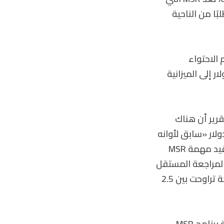
بًا من الناحية
الاحتواء
ميم هذه إلى إضافة حوالي 200 مليون دولار إلى الميزانية
قد وجد التقرير أن هناك
رات زيادة التكلفة حتى الآن، وكان تقدير 7.4 مليار دولار «سابق لأوانه
وقد يكون غير كافٍ». أما الآن، وبناءً على ملاحظة تقرير OIG، يمكن أن يؤدي تعقيد مهمة MSR
 إلى تقرير مجلس المراجعة المستقل
(IRB) في أيلول/سبتمبر 2023. والجدير بالذكر أن تقديرات تموز/يوليو 2020 المدرجة تراوحت بين 2.5
تشير هذه الأرقام الجديدة إلى تحديات مالية وشكوك كبيرة في تكاليف دورة حياة برنامج MSR.