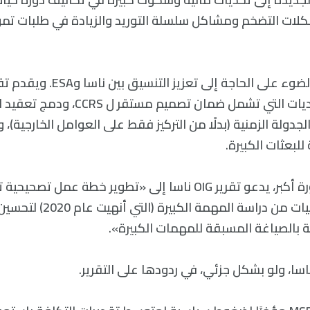
ات التضخم ومشاكل سلسلة التوريد والزيادة في طلبات تم
لمعالجة هذه التحديات التي تشمل ضمان تصميم مست
جدولة الزمنية (بدلًا من التركيز فقط على العوامل الخارجية)، 
للبعثات الكبيرة.
في توصية ذات صورة أكبر، يدعو تقرير OIG ناسا إلى «تطوير خطة ع
المستفادة والتوصيات من دراسة المهمة
 بالصياغة المسبقة للمهمات الكبيرة».
سا، ولو بشكل جزئي، في ردودها على التقرير.