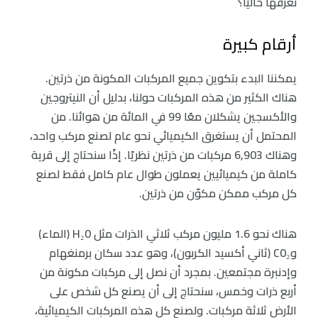
نعرفها حاليًا؟
أرقام كبيرة
يمكننا البدء بتكوين جميع المركبات المكونة من ذرتين.
هناك الكثير من هذه المركبات حولنا، بدليل أن النيتروجين
والأكسجين يشكلان معًا 99 في المائة من هوائنا. من
المحتمل أن يستغرق الكيميائي نحو عام لصنع مركب واحد،
وهناك 6,903 مركبات من ذرتين نظريًا. إذًا سنحتاج إلى قرية
كاملة من كيميائيين يعملون طوال عام كامل فقط لصنع
كل مركب ممكن مكوّن من ذرتين.
هناك نحو 1.6 مليون مركب ثلاثي الذرات مثل H₂0 (الماء)
وC0₂ (ثاني أكسيد الكربون)، وهو عدد سكان برمنغهام
وإدنبرة مجتمعين. بمجرد أن نصل إلى مركبات مكونة من
أربع ذرات وخمس، سنحتاج إلى أن يصنع كل شخص على
الأرض ثلاثة مركبات. ولصنع كل هذه المركبات الكيميائية،