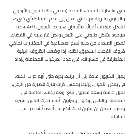
حتى «الغازات النبيلة» الفردية (بما في ذلك النيون والأرجون
والزينون والهيليوم)، التي تميل إلى عدم الارتباط بأي شيء،
تشكل مركبات أحيانًا. مثلًا فإن هيدريد الأرجون، ArH + غير
موجود بشكل طبيعي على الأرض ولكن عُثر عليه في الفضاء.
تمكن العلماء من صنع نسخ اصطناعية في المختبرات تحاكي
ظروف الفضاء السحيق. لذلك، إذا وضعت الظروف البيئية
المتطرفة في حساباتك، فإن عدد المركبات المحتملة يزداد.
يميل الكربون عادةً إلى أن يرتبط بذرة حتى أربع ذرات، لكنه،
في بعض الأحيان، يرتبط بخمس ذرات فترة قصيرة من الزمن.
تخيل حافلة بسعة قصوى تبلغ أربعة ركاب. الحافلة في
المحطة، والناس يركبون وينزلون. أثناء تحرك الناس، لفترة
وجيزة، يمكن أن يكون لديك أكثر من أربعة أشخاص في
الحافلة.
يقضي بعض الكيميائيين حياتهم المهنية بأكملها في