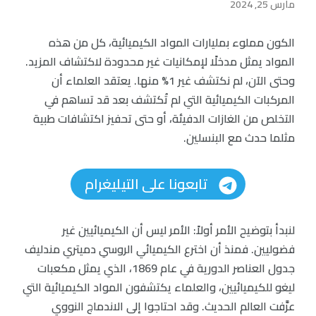
مارس 25, 2024
الكون مملوء بمليارات المواد الكيميائية، كل من هذه
المواد يمثل مدخلًا لإمكانيات غير محدودة لاكتشاف المزيد.
وحتى الآن، لم نكتشف غير 1% منها. يعتقد العلماء أن
المركبات الكيميائية التي لم تُكتشف بعد قد تساهم في
التخلص من الغازات الدفيئة، أو حتى تحفيز اكتشافات طبية
مثلما حدث مع البنسلين.
تابعونا على التيليغرام
لنبدأ بتوضيح الأمر أولاً: الأمر ليس أن الكيميائيين غير
فضوليين. فمنذ أن اخترع الكيميائي الروسي دميتري مندليف
جدول العناصر الدورية في عام 1869، الذي يمثل مكعبات
ليغو للكيميائيين، والعلماء يكتشفون المواد الكيميائية التي
عرَّفت العالم الحديث. وقد احتاجوا إلى الاندماج النووي