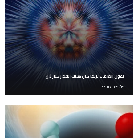
يقول العلماء لربما كان هناك انفجار كبير ثانٍ
من
منهل زريقة