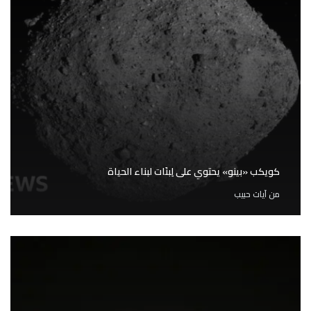
كويكب «بينو» يحتوي على لِبنَات لبناء الحياة
من
آيات حبيب