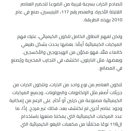
(تصادم الذرات بسرعة قريبة من الضوء) لتحضير العناصر
القليلة الأخيرة. والعنصر رقم 117، التينيسين، صنع في عام
2010 بهذه الطريقة.
ولكن لفهم النطاق الكامل للكون الكيميائي، عليك فهم
المركبات الكيميائية أيضًا. بعضها يحدث بشكل طبيعي
كالماء مثلًا، فهو مكوّن من الهيدروجين والأكسجين.
وبعضها، مثل النايلون، اكتشف في التجارب المخبرية ويُصنع
في المصانع.
تتكون العناصر من نوع واحد من الذرات، وتتكون الذرات من
جزيئات أصغر مثل الإلكترونات والبروتونات. وجميع المركبات
الكيميائية مصنوعة من ذرتين أو أكثر. على الرغم من إمكانية
وجود عناصر أخرى لم تكتشف بعد، فذلك غير مرجح. إذًا، ما
عدد المركبات الكيميائية التي يمكننا صنعها باستخدام
ال118 نوعًا مختلفًا من مكعبات الليغو الكيميائية التي