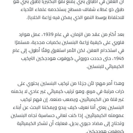
أن العفن في أطباق بتري يمنع نمو البكتيريا (طبق بتري هو
طبق ذو غطاء شفاف مسطح يستخدمه علماء الأحياء
للاحتفاظ بوسط النمو الذي يمكن فيه زراعة الخلايا).
بعد أكثر من عقد من الزمان، في عام 1939، عمل هوارد
فلوري على كيفية زراعة البنسلين بكميات مجدية، مستمرًا
في استخدام العفن. لكن الأمر استغرق وقتًا أطول، إلى عام
1945، حتى حددت دوروثي كروفوت هودجكين التركيب
الكيميائي للبنسلين.
وهذا أمر مهم؛ لأن جزءًا من تركيب البنسلين يحتوي على
ذرات مرتبة في مربع، وهو ترتيب كيميائي غير عادي لا يخمنه
غير قلة من الكيميائيين، ويصعب صنعه. إن فهم تركيب
البنسلين يعني أننا نعرف كيف يبدو ويمكننا البحث عن أبناء
عمومته الكيميائيين. إذا كنت تعاني حساسية تجاه البنسلين
وتحتاج إلى مضاد حيوي بديل، فعليك أن تشكر الكيميائية
كروفوت هودجكين.