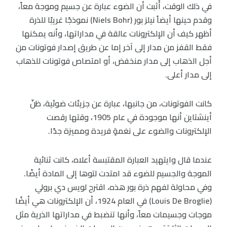
في ذلك الوقت، أُثبت أن الضوء عبارة عن جسيم وموجة معاً،
وقدم حينها أيضاً نيلز بور (Niels Bohr) نموذجًا غريبًا للذرة
أظهر كيف أن الإلكترونات عالقة في مداراتها، وأنه يمكنها
فقط القفز من مدار إلى آخر إما عن طريق إصدار فوتونات من
أجل الذهاب إلى مدار منخفض، أو امتصاص فوتونات للذهاب
إلى مدار أعلى.
كانت الفوتونات، من جانبها، عبارة عن جزيئات ضوئية، ظنّ
أينشتاين أنها موجودة في عام 1905، وقتها رقصت
الإلكترونات والضوء على نغمةٍ فريدة ومميزة جدًا.
عندما قال وايتهيد العبارة المقتبسة أعلاه، كانت ثنائية
الموجة والجسيم للضوء قد امتدت لتوها إلى المادة أيضًا.
وفي محاولة لفهم ذرة بور هذه، اقترح لويس دي برولي
(Louis De Broglie) في العام 1924، أن الإلكترونات هي أيضًا
موجات وجسيمات معاً، وأنها تنضبط في مداراتها الذرية مثل