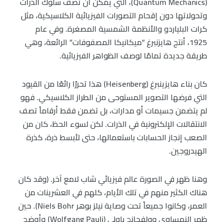
(Quantum Mechanics)، التي يمكن أن تصف سلوك الذرات
وتحولاتها دون إقحام التصورات الفيزيائية الكلاسيكية، مثل
كرات البلياردو والأنظمة الشمسية المصغرة. وفي عام
1925، أنتج هايزنبرغ “ميكانيكا المصفوفات” الرائعة، وهي
طريقة جديدة تمامًا لوصف الظواهر الفيزيائية.
كان بناء هايزينبرغ (Heisenberg) هذا تحررًا رائعًا من القيود
التي فرضها التصوير المستوحى من الطراز الكلاسيكي. فهو
لم يتضمن جسيمات أو مدارات، بل تضمن فقط أرقاماً تصف
الانتقالات الإلكترونية في الذرات. لكن لسوء الحظ، كان من
الصعب إنجاز الحسابات باستعمالها، حتى لأبسط ذرة، كذرة
الهيدروجين.
وهنا ظهر في الصورة عالم فيزيائي شاب لامع آخر. (وقد كان
هناك الكثير منهم في تلك الأيام، كلهم في العشرينات من
العمر، وكانوا جميعاً تحت وصاية نيلز بوهر Niels Bohr). حين
ظهر النمساوي وولفجانج باولي (Wolfgang Pauli) وأوضح