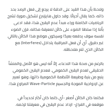
ولاحظ بأن هذا القيد على الدقة لا يرجع إلى فعل الرصد بحد
ذاته، كما يقال أحيانًا. وقد حاول هايزنبرغ تشكيل صورة تشرح
الرياضيات الكامنة وراء مبدأ عدم اليقين هذا، فقد ادعى
بأننا إذا سلطنا الضوء على كائن لمعرفة مكانه، فإن الضوء
نفسه سوف يدفعه بعيدًا وسيكون موضع هذا الكائن بالتالي
غير دقيق. أي أن فعل المراقبة يتداخل (Interferes) مع
الكائن الذي تتم ملاحظته.
بالرغم من صحة هذا الادعاء، إلاّ أنه ليس هو الأصل والمنشأ
الحقيقي لعدم اليقين الكمومي. فعدم اليقين الكمومي
ينبع من بنية وطبيعة الأنظمة الكمومية ذاتها، وهو تعبير
عن ازدواجية الموجة والجسيم Wave-Particle المراوغ هذا.
فكلما كان الكائن أصغر -أي كلما كان أكثر تحديداً في
موقعه في الفراغ- ازداد عدم اليقين في معرفتنا لزخمه.