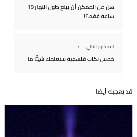
هل من الممكن أَن يبلغ طول النهار 19
ساعة فقط؟!
المنشور التالي
خمس نكات فلسفية ستعلمك شيئًا ما
قد يعجبك أيضا