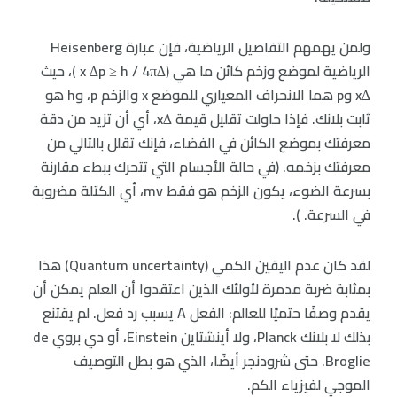
ولمن يهمهم التفاصيل الرياضية، فإن عبارة Heisenberg
الرياضية لموضع وزخم كائن ما هي (∆x ∆p ≥ h / 4π )، حيث
∆x وp هما الانحراف المعياري للموضع x والزخم p، وh هو
ثابت بلانك. فإذا حاولت تقليل قيمة ∆x، أي أن تزيد من دقة
معرفتك بموضع الكائن في الفضاء، فإنك تقلل بالتالي من
معرفتك بزخمه. (في حالة الأجسام التي تتحرك ببطء مقارنة
بسرعة الضوء، يكون الزخم هو فقط mv، أي الكتلة مضروبة
في السرعة. ).
لقد كان عدم اليقين الكمي (Quantum uncertainty) هذا
بمثابة ضربة مدمرة لأولئك الذين اعتقدوا أن العلم يمكن أن
يقدم وصفًا حتميًا للعالم: الفعل A يسبب رد فعل. لم يقتنع
بذلك لا بلانك Planck، ولا أينشتاين Einstein، أو دي بروي de
Broglie. حتى شرودنجر أيضًا، الذي هو بطل التوصيف
الموجي لفيزياء الكم.