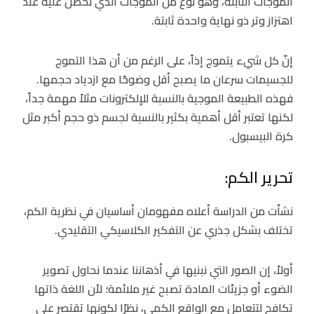
الموجات الثابتة، وهو نوع من الموجات الذي نحصل عليه عند
اهتزاز وتر ذو نهاية واحدة ثابتة.
إنّ كل شيء يتموج إذاً، على الرغم من أن هذا التموج
للجسيمات سرعان ما يصبح أقل وضوحًا مع ازدياد حجمها.
فهذه الطبيعة الموجية بالنسبة للإلكترونات مثلاً مهمة جداً،
لكنها تعتبر أقل أهمية بكثير بالنسبة لجسم ذو حجم أكبر مثل
كرة البيسبول.
تحرير الكم:
نشأت من الدراسة أعلاه مفهومان أساسيان في نظرية الكم،
تختلف بشكل جذري عن التفكير الكلاسيكي التقليدي.
أولاً، إن الصور التي نبنيها في أذهاننا عندما نحاول تصوير
الضوء أو جزيئات المادة تصبح غير ملائمة؛ لأن اللغة ذاتها
تكافح لتتعامل مع الواقع الكمي، نظرًا لكونها تقتصر على