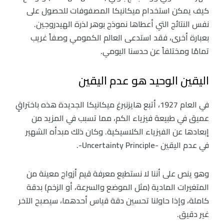
كيف يمكن استخدام ميكانيكا المصفوفات للحصول على
نفس النتائج التي أعطاها نموذج بوهر لذرة الهيدروجين.
بعبارة أخرى، فقد استدعى العالم الكمومي وصفاً غريب
تمامًا ومختلفاً عن حدسنا اليومي.
اليقين الوحيد هو عدم اليقين
في العام 1927، أتبع هايزنبرغ ميكانيكا الجديدة هذه باختراقٍ
عميق في طبيعة فيزياء الكم، مما تسبب في المزيد من
إبعادها عن الفيزياء الكلاسيكية. وكان ذلك مبدأه الشهير
في عدم اليقين -Uncertainty Principle-.
وهو ينص على أننا لا نستطيع معرفة قيم أزواج معينة من
المتغيرات المادية (مثل الموضع والسرعة، أو الزخم) بدقة
كاملة، وإذا حاولنا تحسين دقة قياس أحدهما، سيصبح الآخر
غير دقيق.