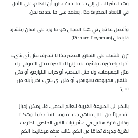
وهذا مثير للجدل إلى حد ما؛ حيث يظهر أن العالم، على الأقل
في الأبعاد الصغيرة جدًا، يعتمد على ما نحدده نحن.
وأفضل ما قيل في هذا المجال هو ما ورد على لسان ريتشارد
فاينمان (Richard Feynman):
“إن الأشياء على النطاق الصغير جدًا لا تتصرف مثل أي شيء
آخر لديك خبرة مباشرة عنه. إنها لا تتصرف مثل الأمواج، ولا
مثل الجسيمات، ولا مثل السحب، أو كرات البلياردو، أو مثل
الأثقال المربوطة بالنوابض، أو مثل أي شيء آخر رأيته من
قبل”.
بالنظر إلى الطبيعة الغريبة للعالم الكمي، فلا يمكن إحراز
تقدم إلاّ من خلال مناهج جديدة ومختلفة جذرياً. وهكذا،
وخلال فترة سنتين في عشرينيات القرن الماضي، اخترعت
نظرية جديدة تمامًا عن الكم. كانت هذه ميكانيكا الكم