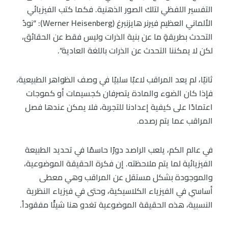
التفسير اللفظي لتلك الصور الذهنية. فكما كتب الفيزيائي
الألماني العظيم فيرنر هايزنبرغ (Werner Heisenberg): “نودُ
التحدث بطريقةٍ ما عن بنية الذرات وليس فقط عن الحقائق،
لكن لا يمكننا التحدث عن الذرات باللغة العادية”.
ثانيًا، لم يعد المراقب لاعبًا سلبيًا في وصف الظواهر الطبيعية،
فإذا كان الضوء والمادة يتصرفان كجسيمات أو كموجات
اعتمادًا على كيفية إعدادنا للتجربة، فلا يمكن عندها فصل
المراقب عما يتم رصده.
في عالم الكم، يلعب الراصد دورًا حاسمًا في تحديد الطبيعة
الفيزيائية لما يتم ملاحظته. إن فكرة الحقيقة الموضوعية،
والموجودة بشكل مستقل عن المراقب وهي معطى
أساسي في الفيزياء الكلاسيكية، وحتى في فيزياء النظرية
النسبية، هذه الحقيقة الموضوعية تغدو هنا شيئًا مفقوداً.