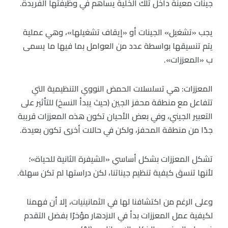
جينات معينة داخل تلك الخلية يساهم في وظيفتها الفريدة.
يجب «تشغيل» الجينات أو «إيقاف تشغيلها»، وهي عملية
يتم تنسيقها بواسطة عدد من العوامل بما فيها ما يسمى
ب «المعززات».
المعززات: هي تسلسلات الحمض النووي التنظيمية التي
تتفاعل مع منطقة محفز الجين (حيث يبدأ النسخ) للتأثير على
التعبير الجيني، وفي بعض الأحيان تكون هذه المعززات قريبة
جدًا من منطقة المحفز، ولكن في حالات أخرى تكون بعيدة.
تشكل المعززات بشكل أساسي «الشيفرة الثانية للحياة»؛
لأنها تنسق كيفية تنظيم جيناتنا، لكن دراستها لم تكن سهلة.
وعلى الرغم من اكتشافنا لها في الثمانينيات، إلا أن فهمنا
لكيفية عمل المعززات بدأ في الازدهار مؤخرًا بفضل التقدم