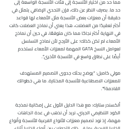
مما حد من اختيار الأنسجة إلى فئات الأنسجة الواسعة إلى
حد ما. بصرف النظر عن ذلك، فإن التحدي الإضافي يتمثل في
حقيقة أن معززات بعض الأنسجة مثل الأمعاء لها قواعد
أكثر تعقيدًا من العضلات، هذا يعني أن نماذج العضلات كانت
في النهاية أكثر نجاحًا مما كان متوقعًا، في حين أن نماذج
الأمعاء لم تكن كذلك؛ على الأرجح لأن نماذج التسلسل
لعوامل النسخ GATA المهمة لمعززات الأمعاء تستخدم
أيضًا على نطاق واسع في الأنسجة الأخرى”.
مولي كامبل: “يوضح بحثك جدوى التصميم المستهدف
للمعززات الاصطناعية للأنسجة المختارة. ما هي خطواتك
القادمة؟”.
ألكسندر ستارك: مع هذا الدليل الأول على إمكانية نمذجة
الكود التنظيمي الجيني، نريد أن نذهب في عدة اتجاهات
مهمة، إذ نود تصميم معززات للأنواع الفرعية للأنسجة وأنواع
الخلايا الفردية، بما في ذلك التحولات بين أنواع الخلايا أثناء