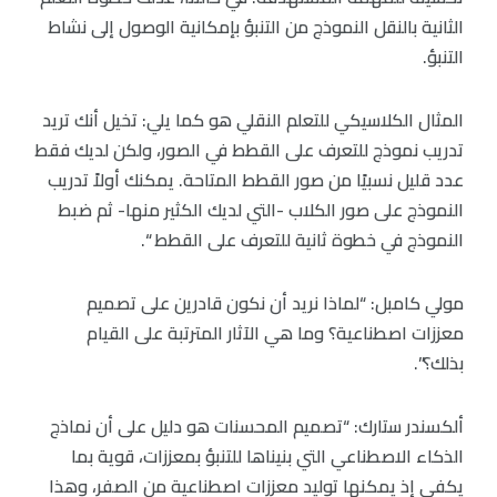
الثانية بالنقل النموذج من التنبؤ بإمكانية الوصول إلى نشاط
التنبؤ.
المثال الكلاسيكي للتعلم النقلي هو كما يلي: تخيل أنك تريد
تدريب نموذج للتعرف على القطط في الصور، ولكن لديك فقط
عدد قليل نسبيًا من صور القطط المتاحة. يمكنك أولاً تدريب
النموذج على صور الكلاب -التي لديك الكثير منها- ثم ضبط
النموذج في خطوة ثانية للتعرف على القطط “.
مولي كامبل: “لماذا نريد أن نكون قادرين على تصميم
معززات اصطناعية؟ وما هي الآثار المترتبة على القيام
بذلك؟”.
ألكسندر ستارك: “تصميم المحسنات هو دليل على أن نماذج
الذكاء الاصطناعي التي بنيناها للتنبؤ بمعززات، قوية بما
يكفي إذ يمكنها توليد معززات اصطناعية من الصفر، وهذا