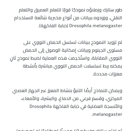
طور ستارك وزملاؤه نموذجًا قويًا للتعلم العميق والتعلم
النقلي، وزودوه ببيانات من أنواع مخبرية شائعة الاستخدام
Drosophila melanogaster (ذبابة الفاكهة).
تم تزويد النموذج ببيانات تسلسل الحمض النووي على
مستوى الجينوم وبيانات إمكانية الوصول إلى الحمض
النووي المقابلة، واستُخدِمت هذه العملية لضبط نموذج ثانٍ
يمكنه ربط تسلسلات الحمض النووي مباشرة بأنشطة
معززات محددة.
ويمكن للنماذج أيضًا التنبؤ بنشاط المعزز عبر الجهاز العصبي
المركزي، وقسم فرعي من الدماغ، والبشرة، والأمعاء،
والأنسجة العضلية في ذبابة الفاكهة Drosophila
melanogaster.
ثم اختبر ستارك وفريقه 40 محسنًا اصطناعيًا تم تصميمها