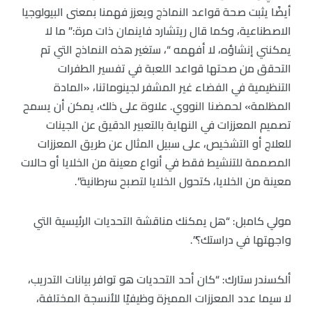
أيضًا يثبت صحة قواعد النماذج ويعزز فهمنا بمعنى البيولوجيا
الاصطناعية، وكما قال ريتشارد فاينمان ذات مرة:” ما لا
يمكنني إنشاؤه، لا أفهمه “، ستغير هذه النماذج التي تم
التحقق من صحتها قواعد اللعبة في تفسير الطفرات
التنظيمية في الفضاء غير المشفر لجينوماتنا، «المادة
المظلمة» لحمضنا النووي. علاوة على ذلك، يمكن أن يسمح
تصميم المعززات في النهاية بالتعبير الدقيق عن الجينات
للعلاج أو التشخيص، على سبيل المثال عن طريق المعززات
المصممة للتنشيط فقط في أنواع معينة من الخلايا أو حالات
معينة من الخلايا، كتحول الخلايا لتصبح سرطانية”.
مولي كامبل: “هل يمكنك مناقشة التحديات الرئيسية التي
واجهتها في دراستك؟”.
ألكسندر ستارك: “كان أحد التحديات هو توافر بيانات التدريب،
لا سيما عدد المعززات المميزة وظيفيًا للأنسجة المختلفة،