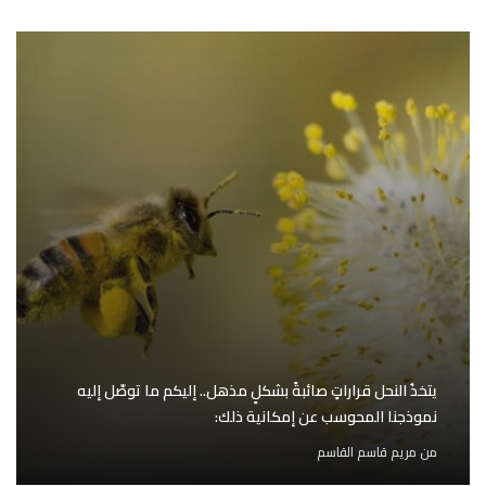
يتخذُ النحل قراراتٍ صائبةً بشكلٍ مذهل.. إليكم ما توصّل إليه
نموذجنا المحوسب عن إمكانية ذلك:
من
مريم قاسم القاسم