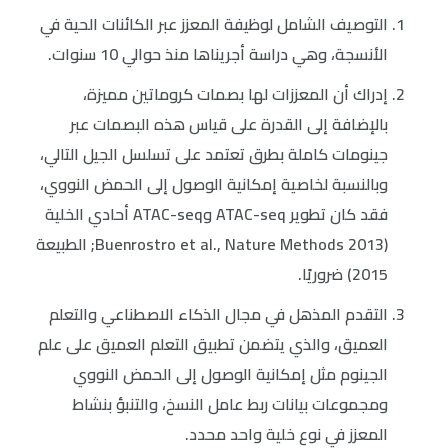
التوصيف الشامل لوظيفة المعزز عبر الكائنات الحية في
الأنسجة، وهي دراسة أجريناها منذ حوالي 10 سنوات.
إدراك أن المعززات لها بصمات كروماتين مميزة،
بالإضافة إلى القدرة على قياس هذه البصمات عبر
جينومات كاملة بطرق تعتمد على تسلسل الجيل التالي،
وبالنسبة لخاصية إمكانية الوصول إلى الحمض النووي،
فقد كان تطوير ATAC-seq وATAC-seq أحادي الخلية
(Buenrostro et al., Nature Methods 2013; الطبيعة
2015) ضروريًا.
التقدم المذهل في مجال الذكاء الاصطناعي والتعلم
العميق، والذي يتضمن تطبيق التعلم العميق على علم
الجينوم مثل إمكانية الوصول إلى الحمض النووي
ومجموعات بيانات ربط عامل النسخ، والتنبؤ بنشاط
المعزز في نوع خلية واحد محدد.