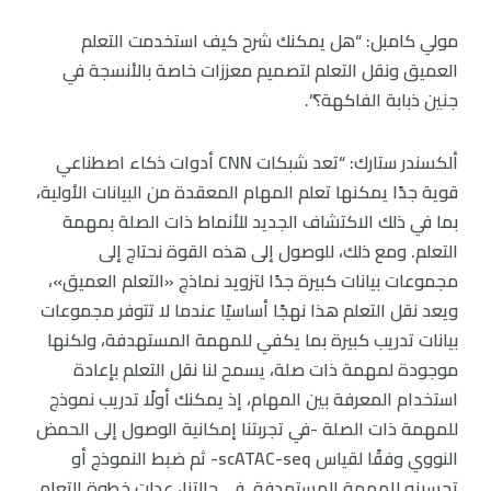
مولي كامبل: “هل يمكنك شرح كيف استخدمت التعلم
العميق ونقل التعلم لتصميم معززات خاصة بالأنسجة في
جنين ذبابة الفاكهة؟”.
ألكسندر ستارك: “تعد شبكات CNN أدوات ذكاء اصطناعي
قوية جدًا يمكنها تعلم المهام المعقدة من البيانات الأولية،
بما في ذلك الاكتشاف الجديد للأنماط ذات الصلة بمهمة
التعلم. ومع ذلك، للوصول إلى هذه القوة نحتاج إلى
مجموعات بيانات كبيرة جدًا لتزويد نماذج «التعلم العميق»،
ويعد نقل التعلم هذا نهجًا أساسيًا عندما لا تتوفر مجموعات
بيانات تدريب كبيرة بما يكفي للمهمة المستهدفة، ولكنها
موجودة لمهمة ذات صلة، يسمح لنا نقل التعلم بإعادة
استخدام المعرفة بين المهام، إذ يمكنك أولًا تدريب نموذج
للمهمة ذات الصلة -في تجربتنا إمكانية الوصول إلى الحمض
النووي وفقًا لقياس scATAC-seq- ثم ضبط النموذج أو
تحسينه للمهمة المستهدفة. في حالتنا، عدلت خطوة التعلم