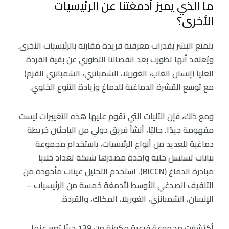
ما الذي يميز أدمغتنا عن الرئيسيات
الأخرى؟
يتمتع البشر بقدرات معرفية فريدة مقارنة بالرئيسيات الأخرى.
ويُعتقد أنها تطورت بعد انفصالنا التطوري عن بقية القردة
العليا (إنسان الغاب، الغوريلا، الشمبانزي، الشمبانزي القزم)
مع توسع القشرة الدماغية للدماغ وزيادة التنوع الخلوي.
ومع ذلك، فإن الآليات التي تقوم عليها هذه التغييرات ليست
مفهومة جيدًا. حاليًا، أنشأ فريق دولي من الباحثين خريطة
دماغية للعديد من أنواع الرئيسيات، باستخدام مجموعة
بيانات تسلسل خلية واحدة مصدرها شبكة تعداد خلايا
مبادرة الدماغ (BICCN). استخدم التحليل عينات مأخوذة من
التلفيف الصدغي الأوسط لأدمغة خمسة من الرئيسيات –
الإنسان، الشمبانزي، الغوريلا، المكاك، والقردة.
اُكتشفت مجموعة فرعية مكونة من 139 جينًا يُعبر عنها