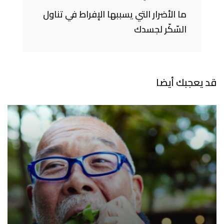
ما الأضرار التي يسببها الإفراط في تناول
السّكّر لجسدك
قد يعجبك أيضا