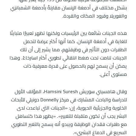
بشكل مختلف في أدمغة الإنسان مقارنةً بأدمغة الشمبانزي
والغوريلا وقرود المكاك والقردة.
هذه الجينات شائعة بين الرئيسيات ولكنها تظهر تعبيرًا متباينًا
للغاية في أدمغة الإنسان. كما أنها أكثر عرضة لتحمل
الطفرات دون التأثير في وظيفتهم، مما يشير إلى أن تلك
الجينات تنامت تحت ضغط انتقائي تطوري أكثر استرخاءً. وهذا
يمكن أن يسمح لهم بالحصول على قدرة معرفية ذات
مستوى أعلى.
وقال هامسيني سوريش Hamsini Suresh، المؤلف الأول
للدراسة والباحث المشارك في مركز Donnelly دونيلي للأبحاث
الخلوية والجزيئية الحيوية، إن: «الجينات التي تباعدت لدى
البشر يجب أن تكون متقبلة للتغيير». «يظهر هذا كتساهل
مع طفرات فقدان الوظيفة ويبدو أنه يسمح بالتغير التطوري
السريع في الدماغ البشري».