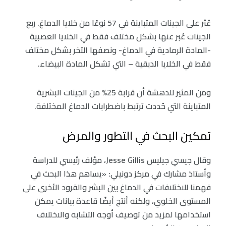
عُثر على الجينات المتباينة في 57 نوعًا من خلايا الدماغ. ربع
الجينات عُبر عنها بشكل مختلف فقط في الخلايا العصبية
-المادة الرمادية في الدماغ- ونصفها الآخر بشكل مختلف
فقط في الخلايا الدبقية – التي تشكل المادة البيضاء.
ومن المثير للدهشة أن قرابة 25% من الجينات البشرية
المتباينة التي حُددت ترتبط باضطرابات الدماغ المختلفة.
تمكين البحث في التطور والمرض
وقال جيسي جيليس Jesse Gillis، مؤلف رئيسي للدراسة
وأستاذ مشارك في مركز دونيلي: «يساهم هذا البحث في
فهمنا للاختلافات في الدماغ بين البشر والقرود الأخرى على
المستوى الخلوي، ولكنه أنتج أيضًا قاعدة بيانات يمكن
استخدامها لمزيد من توصيف أوجه التشابه والاختلاف