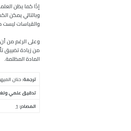
إذًا كما يظن العلم
وبالتالي يمكن الك
والقياسات ليست دق
من زيادة تضييق تأ
المادة المظلمة.
ترجمة:
حنان الميه
تدقيق علمي ولغ
المصادر:
1