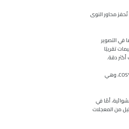
ُحفز محاور النوى
ا في التصوير
ات تقريبًا
كثر دقة.
استخدم علماء JEDI في تجربتهم سمة خاصة من سمات مسرع جسيمات يوليش COSY، وهي
وائية، أمّا في
يل من المعجلات