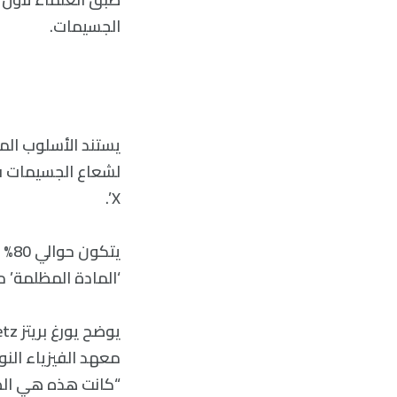
الجسيمات.
X’.
يتك
‘المادة المظلمة’ منذ 90 سنة تقر
“كانت هذه هي الطر