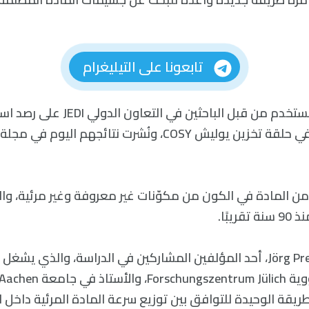
تابعونا على التيليغرام
يستند الأسلوب المستخدم من قبل الباحثين 
ون حوالي 80% من المادة في الكون من مكوّنات غير معروفة وغير مرئية، 
يبًا.
يوضح يورغ بريتز Jörg Pretz، أحد المؤلفين المشاركين في الدراسة، والذ
يقة الوحيدة للتوافق بين توزيع سرعة المادة المرئية داخل 