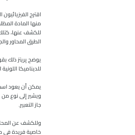
اقترح الفيزيائيون 
منها المادة المظ
للكشف عنها، كتلك 
الطرق المحاور وال
يوضح پريتز ذلك بق
للديناميكا اللونية ا
ويشير إلى نوع من ا
جاز التعبير.
خاصية فريدة في م