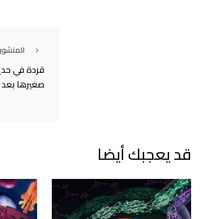
المنشور
قردة في حدي
صغيرها بعد ح
قد يعجبك أيضا