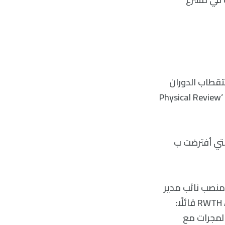
في التعاون الدولي JEDI على رصد استقطاب الدوران
لشعاع الجسيمات في حلقة تخزين يوليش COSY، ونُشرت نتائجهم اليوم في مجلة ‘Physical Review
والتي اُفترضت ب
ي يشغل منصب نائب مدير
معهد الفيزياء النووية Forschungszentrum Jülich، والأستاذ في جامعة RWTH Aachen قائلًا:
المجرات مع