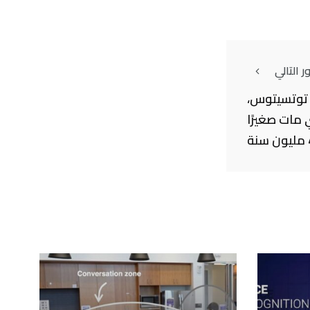
 التالي
توتسيتوس،
 مات صغيرًا