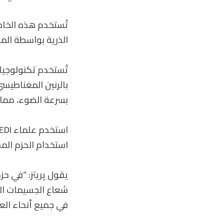
تُستخدم هذه الخاص
الذرية بواسطة المج
تُستخدم تكنولوجيا 
بالرنين المغناطيسي
بسرعة الضوء، مما
استخدام الحزم الم
يقول پريتز: “في حز
شعاع الجسيمات ال
في جميع أنحاء العا