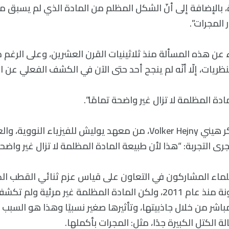
 بالإضافة إلى أنّ الشكل المظلم من المادة الذي لم يسبق م
المجرات”.
 عن هذه المسألة منذ ثلاثينيات القرن العشرين، وعلى الرغم من
نظريات، إلّا أنّه لم ينجح أحد حتى الآن في الكشف الفعلي عن ا
دة المظلمة لا تزال غير واضحة تمامًا”.
يقول الدكتور فولكر هيني Volker Hejny، من معهد يوليش للفيزياء ا
لماء المشاركون في التعاون على قياس عزم ثنائي القطب ال
للجسيمات المشحونة منذ عام 2011، ولكن المادة المظلمة غير مرئي
مباشر من خلال جاذبيتها، وتأثيرها صغير نسبيًا وهذا هو السبب
الكتل الكبيرة جدًا، مثل: المجرات بأكملها.