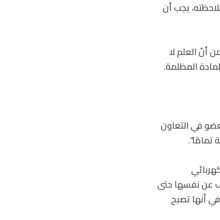
لاحظته، يجب أن
 أنّ العلم لا
لمادة المظلمة.
لنووية، والعضو في التعاون
كهربائي
ة ولم تكشف عن نفسها حتى
 في أنها تصبح