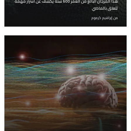
هذا المرجان البالغ من العمر 600 سنة يكشف عن أسرار مهمة
تتعلق بالماضي
من
إبراهيم كرموم