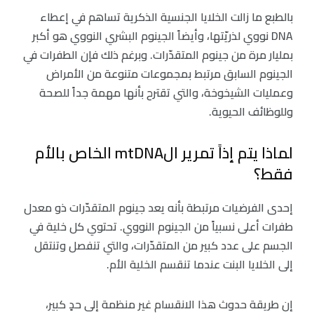
بالطبع ما زالت الخلايا الجنسية الذكرية تساهم في إعطاء
DNA نووي لذريّتها، وأيضاً الجينوم البشري النووي هو أكبر
بمليار مرة من جينوم المتقدّرات. وبرغم ذلك فإن الطفرات في
الجينوم السابق مرتبط بمجموعات متنوعة من الأمراض
وعمليات الشيخوخة، والتي تقترح بأنها مهمة جداً للصحة
وللوظائف الحيوية.
لماذا يتم إذاً تمرير الmtDNA الخاص بالأم
فقط؟
إحدى الفرضيات مرتبطة بأنه يعد جينوم المتقدّرات ذو معدل
طفرات أعلى نسبياً من الجينوم النووي. تحتوي كل خلية في
الجسم على عدد كبير من المتقدّرات، والتي تنفصل وتنتقل
إلى الخلايا البنت عندما تنقسم الخلية الأم.
إن طريقة حدوث هذا الانقسام غير منظمة إلى حدٍ كبير،