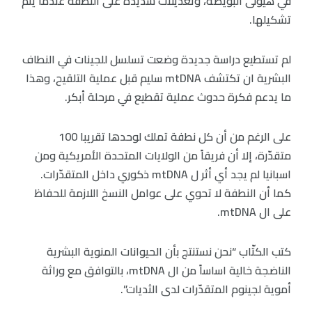
في هيولى البويضة، وتعديلات شديدة على النطفة عندما يتم
تشكيلها.
لم تستطيع دراسة جديدة وضعت تسلسل للجينات في النطاف
البشرية ان تكتشف mtDNA سليم قبل عملية التلقيح، وهذا
ما يدعم فكرة حدوث عملية تقطيع في مرحلة أبكر.
على الرغم من أن كل نطفة تملك لوحدها تقريبا 100
متقدّرة، إلا أن فريقاً من الولايات المتحدة الأمريكية ومن
اسبانيا لم يجد أي أثر ل mtDNA ذكوري داخل المتقدّرات.
كما أن النطفة لا تحوي على عوامل النسخ اللازمة للحفاظ
على ال mtDNA.
كتب الكتّاب “نحن نستنتج بأن الحيوانات المنوية البشرية
الناضجة خالية اساساً من ال mtDNA، بالتوافق مع وراثة
أموية لجينوم المتقدّرات لدى الثديات”.