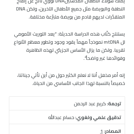
يملك هؤلاء الأطفال المذهلينDNA نووي ناتج عن إلقاح
النطفة والبويضة مثل جميع الأطفال الآخرين، ولكن DNA
المتقدّرات لديهم قادم من بويضة متبرّعة مختلفة.
يستنتج كتّاب هذه الدراسة الحديثة: “يعد التوريث الأمومي
لل mtDNA نموذجاً مهماً يقود وجود وتطور معظم الأنواع
تقريبا. ولكن ما يزال الأساس الجزيئي لهذه الظاهرة
وفوائدها غير واضحاً”.
إنه أمر مذهل أننا لا نعلم الكثير حول من أين تأتي جيناتنا،
خصيصاً بالنسبة لهذا الجانب الأساسي من الحياة.
ترجمة:
كريم عبد الرحمن
تدقيق علمي ولغوي:
حسام عبدالله
المصادر:
1