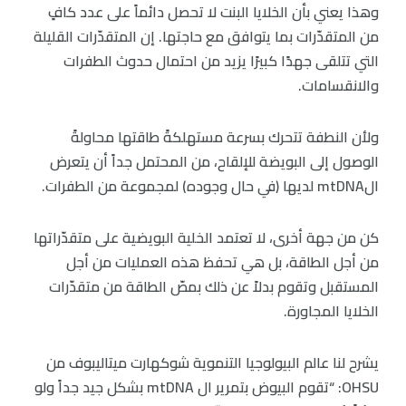
وهذا يعني بأن الخلايا البنت لا تحصل دائماً على عدد كافٍ
من المتقدّرات بما يتوافق مع حاجتها. إن المتقدّرات القليلة
التي تتلقى جهدًا كبيرًا يزيد من احتمال حدوث الطفرات
والانقسامات.
ولأن النطفة تتحرك بسرعة مستهلكةً طاقتها محاولةً
الوصول إلى البويضة للإلقاح، من المحتمل جداً أن يتعرض
الmtDNA لديها (في حال وجوده) لمجموعة من الطفرات.
كن من جهة أخرى، لا تعتمد الخلية البويضية على متقدّراتها
من أجل الطاقة، بل هي تحفظ هذه العمليات من أجل
المستقبل وتقوم بدلاً عن ذلك بمصّ الطاقة من متقدّرات
الخلايا المجاورة.
يشرح لنا عالم البيولوجيا التنموية شوكهارت ميتاليبوف من
OHSU: “تقوم البيوض بتمرير ال mtDNA بشكل جيد جداً ولو