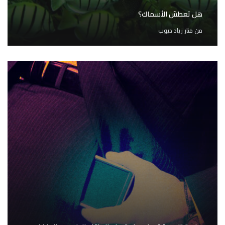
هل تعطش الأسماك؟
من
منار زياد ديوب