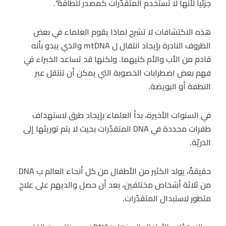
جزئياً لأنها لا تستخدم المتقدّرات كمصدر للطاقة”.
هذه الاكتشافات لا تشرح لماذا يقوم العلماء في بعض
الظروف النادرة بإيجاد انتقال ل mtDNA والذي يبدو بأنه
قادم من الأب والأم كليهما. ولكنها قد تساعد الخبراء في
فهم بعض اضطرابات الخصوبة التي يمكن أن تنتقل عبر
النطفة أو البويضة.
في السنوات الأخيرة، بدأ العلماء بإيجاد طرق لاستهداف
طفرات محددة في DNA المتقدّرات بحيث لا يتم توريثها إلى
الذريّة.
حقيقةً، يولد الكثير من الأطفال من كل أنحاء العالم ب DNA
من ثلاثة أشخاص مختلفين، بعد أن حصل والديهم على علاج
متطور لاستبدال المتقدّرات.