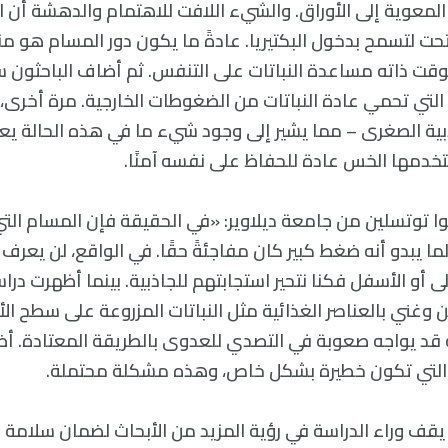
ا المعوية إلى الأوراق. والشيء اللافت للاهتمام والدهشة أن 
ت لتسمح بدخول البكتيريا. عادةً ما يكون دور المسام هو من
قت ذاته مساعدة النباتات على التنفس. ثم أضاف الباحثون سل
 التي تحمي عادة النباتات من الضغوطات الخارجية. مرة أخرى،
بية الصغرى – مما يشير إلى وجود شيء ما في هذه الحالة يع
ستخدمها الخس عادة للحفاظ على نفسه آمنًا.
نوا توتسلين من جامعة ديلاوير: «في الحقيقة فإن المسام ال
ما يبدو أنه ضغط كبير كان مفاجئةً حقًا. في الواقع، لن يعرف 
ى أو الأسفل فكنا نتحير استجابتهم للجاذبية. بينما أظهرت در
وغني بالعناصر الغذائية مثل النباتات المزروعة على سطح الأ
نه قد يواجه صعوبة في التصدي للعدوى بالطريقة المعتادة. أ
ء التي تكون خطيرة بشكل خاص، وهذه مشكلة محتملة.
قف وراء الدراسة في رؤية المزيد من الأبحاث لضمان سلامة ال