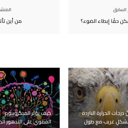
 السابق
المنشور
ن حقًا إبطاء الضوء؟
من أين تأت
ّ درجات الحرارة الباردة
كيف يؤثر الميكروبيوم
بشكلِ غريب مع طول
الفموي على التدهور ال