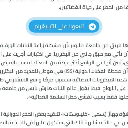
ا من الخطر على حياة الفضائيين.
تابعونا على التيليغرام
ها فريق من جامعة ديلاوير بأن مشكلة زراعة النباتات الورقي
تأتي مع طبق جانبي من البكتيريا. في اختبارات أجريت على الن
، تبين أنها في الواقع أكثر عرضة من المعتاد لمسبب المرض ا
المعوي. إننا نعلم أن محطة الفضاء الدولية (ISS) هي موطن للعديد
 هذه الميكروبات الفضائية ستسبب مرضًا واسع الانتشار في طا
لى الأرواح. فيما يقول عالم النبات هارش بايس من جامعة ديلا
لها فقط بسبب تفشي خطر السلامة الغذائية».
ه جهازًا يُسمى «كلينوستات» لتنفيذ بعض الخدع الدورانية ال
س في حالة مشابهة لتلك التي ستكون عليها في الجاذبية الص