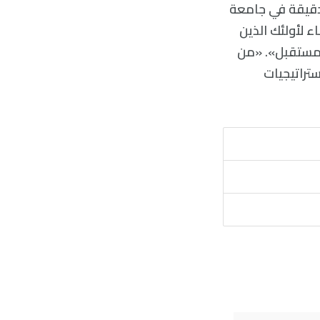
الدقيقة في جامعة
ء لأولئك الذين
لمستقبل». «من
تراتيجيات