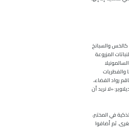
ة كالخس والسبانخ
باتات المزروعة
لسالمونيلا
 من البكتيريا والفطريات
قم رواد الفضاء،
وير: «لا نريد أن
ذكية في المختبر،
غرى. ثم أضافوا