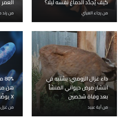
كيف يُجدّد الدماغ نفسه ليلًا؟
العمر
من
رجاء الغيثي
من
رند 
داء غزال الزومبي: يشتبه في
80%
انتشار مرض حيواني المنشأ
هن من 
بعد وفاة شخصين
X يوضّح السبب
من
آية عبيد
من
غزل 